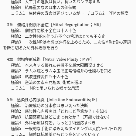
極論3 人工弁の選択は長い，長いスパンで考える
極論4 結局重要なのは本人の価値観
コラム1 生体弁の寿命は延びているが… / コラム2 PPMの頻度
3章 僧帽弁閉鎖不全症［Mitral Regurgitation；MR］
極論1 僧帽弁閉鎖不全症は十人十色
極論2 二次性MRを伴う心不全の管理はとても不安定
極論3 一次性MRは病態の進行を止めるため，二次性MRは負の連鎖
を断ち切るため外科治療を行う
4章 僧帽弁形成術［Mitral Valve Plasty；MVP］
極論1 本来有する優れた弁機能を最大限回復させる
極論2 ラムネ瓶とラムネ玉で正常僧帽弁の仕組みを知る
極論3 粘液腫様変性も十人十色
極論4 逆流の要素を見極め, 術式を選ぶ
コラム1 MRで用いられる様々な用語
5章 感染性心内膜炎［Infection Endocarditis; IE］
極論1 治療成功の分水嶺は思い切った決断
極論2 感染性心内膜炎は「どれほど重篤か？」を知る
極論3 抗菌薬療法はどこまで有効か？（万能ではない）
極論4 外科治療は有効，もっと手術適応すべき
極論5 一般的な手術に踏み切るタイミングは入院から7日以内
コラム1 細菌は抗菌薬からどう身を守っている？