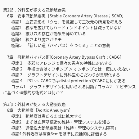
第2部：外科医が捉える冠動脈疾患
6章 安定冠動脈疾患［Stable Coronary Artery Disease；SCAD］
極論1 血管造影の「クセ」を意識して三次元の所見を考える
極論2 狭窄を広げてもハードエンドポイントは減っていない
極論3 抜け穴の存在が効果を薄めている
極論4 狭さより脆さがキモ
極論5 「新しい道（バイパス）をつくる」ことの意義
7章 冠動脈バイパス術[Coronary Artery Bypass Graft；CABG］
極論１ 多彩なアレンジで個々の患者の特性に対応する
極論２ 手術の質はオフポンプ ＞ オンポンプとは一概にいえない
極論３ グラフトデザインに外科医のこだわりが具現化する
極論４ PCI vs. CABGではdistal protectionでCABGに利がある
コラム1 グラフトデザインに用いられる用語 / コラム2 エビデンス
に基づく理想的な術式とは何か？
第3部：外科医が捉える大動脈疾患
8章 大動脈瘤［Aortic Aneurysm］
極論1 動脈瘤は雪だるま式に拡大する
極論2 まずは血管壁構造の維持・管理システムを知る
極論3 遺伝性大動脈疾患は「維持・管理のシステム障害」
極論4 外科治療は瘤径6cmを基準に包括的に評価する