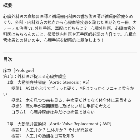
概要
心臓外科医の真鍋晋医師と循環器内科医の香坂俊医師が循環器診療をめ
ぐり、外科・内科双方の観点から心臓血管疾患を論じた画期的な一冊。カ
テーテル治療 vs. 外科手術、軍配はどちらに!? 心臓外科医、心臓血管外
科医はもちろんのこと、循環器内科医や若手医師必読の内容です。心臓血
管疾患との闘いの中、心臓手術を戦略的に駆使しよう！
目次
序章［Prologue］
第1部：外科医が捉える心臓弁膜症
1章 大動脈弁狭窄症［Aortic Stenosis；AS］
極論1 ASは小ぶりでゴリっと硬く，MRはでっかくフニャと柔らか
い
極論2 木を見つつ森も見る，弁病変だけでなく体全体に着目する
極論3 魔の手が周囲臓器に及ばない前に手術を考える
コラム1 心臓弁膜症は弁だけの病気ではない
2章 大動脈弁置換術［Aortic Valve Replacement；AVR］
極論1 人工弁か？ 生体弁か？ それが問題だ
極論2 人工弁の過酷な日常を知る