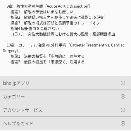
9章 急性大動脈解離［Acute Aortic Dissection］
極論1 解離の予後はいまなお厳しい
極論2 解離疑い探索力を駆使して迅速に造影CTを決断
極論3 解離の術式は短期と長期予後のトレードオフ
極論4 臓器虚血を見逃さない
コラム1 急性大動脈診療における最大の難関：腹部臓器虚血
10章 カテーテル治療 vs.外科手術［Catheter Treatment vs. Cardiac
Surgery］
極論1 治療の特質を「多角的に」理解する
極論2 最良の根拠を「思慮深く」活用する
isho.jpアプリ
カテゴリー
アカウントサービス
ヘルプ＆ガイド