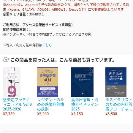
※Androidは、Android２世代前の端末のうち、国内キャリア経由で販売されている端
末（Xperia、GALAXY、AQUOS、ARROWS、Nexusなど）にて動作確認しています
必要メモリ容量
30 MB以上
ご利用方法
アクセス型配信サービス（買切型）
同時使用端末数
1
※インターネット経由でのWEBブラウザによるアクセス参照
※導入・利用方法の詳細は
こちら
この商品を買った人は、こんな商品も買っています。
感染症プラチナ
レジデントのた
高血圧管理・治
ホスピタリスト
マニュアル Ver.9
めの感染症診療
療ガイドライン
のための内科診
2025-2026
の鉄則
2025
療フローチャ...
¥2,750
¥5,940
¥4,180
¥8,800