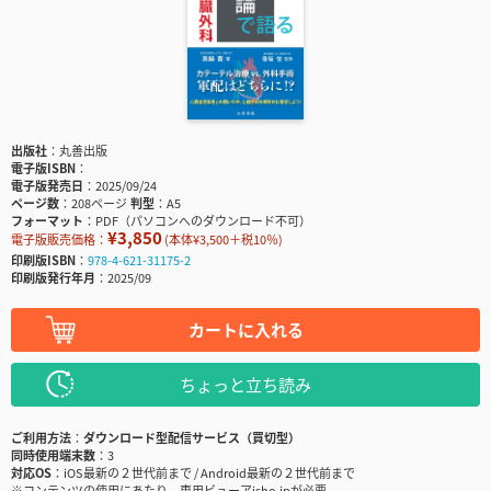
出版社
丸善出版
電子版ISBN
電子版発売日
2025/09/24
ページ数
208ページ
判型
A5
フォーマット
PDF（パソコンへのダウンロード不可）
¥3,850
電子版販売価格：
(本体¥3,500＋税10％)
印刷版ISBN
978-4-621-31175-2
印刷版発行年月
2025/09
カートに入れる
ちょっと立ち読み
ご利用方法
ダウンロード型配信サービス（買切型）
同時使用端末数
3
対応OS
iOS最新の２世代前まで / Android最新の２世代前まで
※コンテンツの使用にあたり、専用ビューアisho.jpが必要