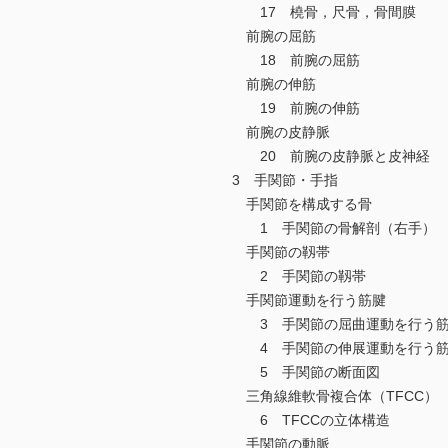
17 橈骨，尺骨，骨間膜
前腕の屈筋
18 前腕の屈筋
前腕の伸筋
19 前腕の伸筋
前腕の皮静脈
20 前腕の皮静脈と皮神経
3 手関節・手指
手関節を構成する骨
1 手関節の骨解剖（右手）
手関節の靱帯
2 手関節の靱帯
手関節運動を行う筋腱
3 手関節の屈曲運動を行う
4 手関節の伸展運動を行う
5 手関節の断面図
三角線維軟骨複合体（TFCC）
6 TFCCの立体構造
手関節の動脈