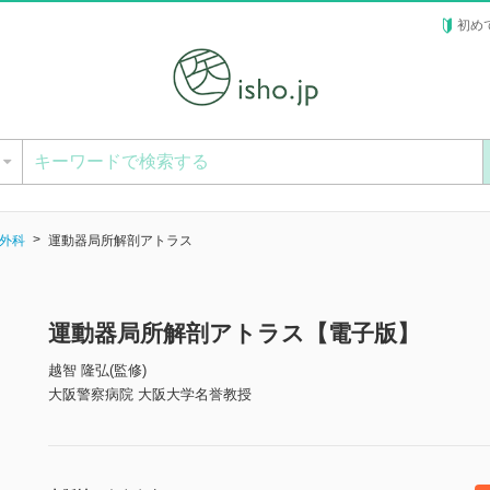
初め
ー
外科
運動器局所解剖アトラス
運動器局所解剖アトラス【電子版】
越智 隆弘(監修)
大阪警察病院 大阪大学名誉教授