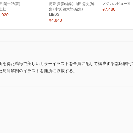
メジカルビュー社
田 陽一郎(著)
筒泉 貴彦(編集) 山田 悠史(編
¥7,480
土社
集) 小坂 鎮太郎(編集)
,920
MEDSI
¥4,840
価を得た精緻で美しいカラーイラストを全頁に配して構成する臨床解剖
た局所解剖のイラストを随所に収載する。