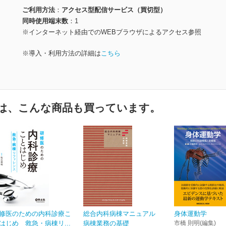
ご利用方法
アクセス型配信サービス（買切型）
同時使用端末数
1
※インターネット経由でのWEBブラウザによるアクセス参照
※導入・利用方法の詳細は
こちら
は、こんな商品も買っています。
修医のための内科診療こ
総合内科病棟マニュアル
身体運動学
はじめ 救急・病棟リ...
病棟業務の基礎
市橋 則明(編集)