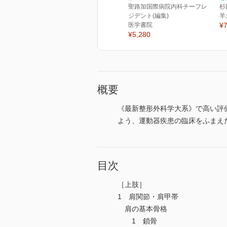
聖路加国際病院内科チーフレ
杉
ジデント(編集)
羊
医学書院
¥7
¥5,280
概要
《最新整形外科学大系》で高い評
よう、運動器疾患の臨床をふまえ
目次
［上肢］
1 肩関節・肩甲帯
肩の基本骨格
1 鎖骨