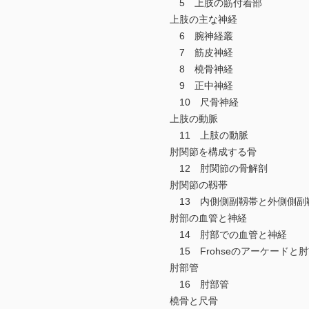
5 上肢の筋付着部
上肢の主な神経
6 腕神経叢
7 筋皮神経
8 橈骨神経
9 正中神経
10 尺骨神経
上肢の動脈
11 上肢の動脈
肘関節を構成する骨
12 肘関節の骨解剖
肘関節の靱帯
13 内側側副靱帯と外側側副
肘部の血管と神経
14 肘部での血管と神経
15 Frohseのアーケードと
肘部管
16 肘部管
橈骨と尺骨