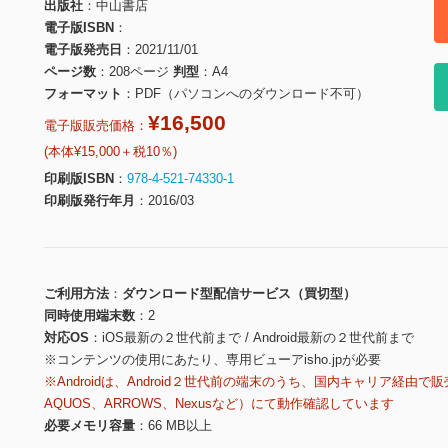
出版社
中山書店
電子版ISBN
電子版発売日
2021/11/01
ページ数
208ページ
判型
A4
フォーマット
PDF（パソコンへのダウンロード不可）
¥16,500
電子版販売価格：
(本体¥15,000＋税10％)
印刷版ISBN
978-4-521-74330-1
印刷版発行年月
2016/03
ご利用方法
ダウンロード型配信サービス（買切型）
同時使用端末数
2
対応OS
iOS最新の２世代前まで / Android最新の２世代前まで
※コンテンツの使用にあたり、専用ビューアisho.jpが必要
※Androidは、Android２世代前の端末のうち、国内キャリア経由で販
AQUOS、ARROWS、Nexusなど）にて動作確認しています
必要メモリ容量
66 MB以上