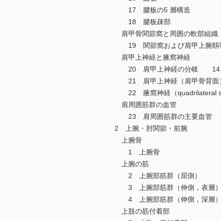
17 腱板の5 層構造
18 腱板疎部
肩甲骨関節窩と周囲の軟部組織
19 関節窩および肩甲上腕靱
肩甲上神経と腋窩神経
20 肩甲上神経の分岐 14
21 肩甲上神経（肩甲骨背面）と腋窩神
22 腋窩神経（quadrilateral 
肩周囲筋群の血管
23 肩周囲筋群の主要血管
2 上腕・肘関節・前腕
上腕骨
1 上腕骨
上腕の筋
2 上腕部筋群（屈側）
3 上腕部筋群（伸側，表層
4 上腕部筋群（伸側，深層
上肢の筋付着部