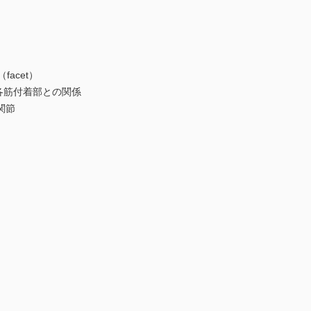
acet）
各筋付着部との関係
関節