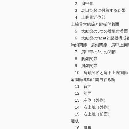
2 肩甲骨
3 烏口突起に付着する靱帯
4 上腕骨近位部
上腕骨大結節と腱板付着面
5 大結節の3つの腱板付着面（f
6 大結節のfacetと腱板構成
胸鎖関節，肩鎖関節，肩甲上腕
7 肩甲帯の3つの関節
8 胸鎖関節
9 肩鎖関節
10 肩鎖関節と肩甲上腕関節
肩関節運動に関与する筋
11 背面
12 前面
13 左側（外側）
14 右上腕（外側）
15 右上腕（前面）
腱板
16 腱板