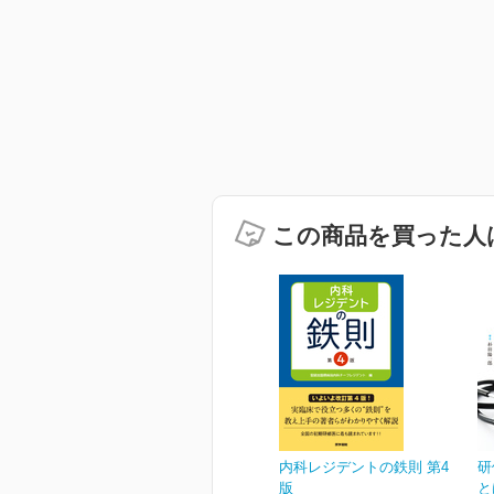
この商品を買った人
内科レジデントの鉄則 第4
研
版
と