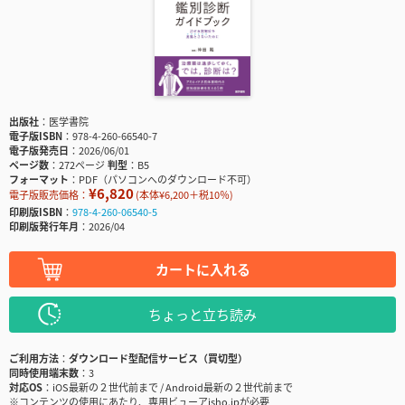
出版社
医学書院
電子版ISBN
978-4-260-66540-7
電子版発売日
2026/06/01
ページ数
272ページ
判型
B5
フォーマット
PDF（パソコンへのダウンロード不可）
¥6,820
電子版販売価格：
(本体¥6,200＋税10％)
印刷版ISBN
978-4-260-06540-5
印刷版発行年月
2026/04
カートに入れる
ちょっと立ち読み
ご利用方法
ダウンロード型配信サービス（買切型）
同時使用端末数
3
対応OS
iOS最新の２世代前まで / Android最新の２世代前まで
※コンテンツの使用にあたり、専用ビューアisho.jpが必要