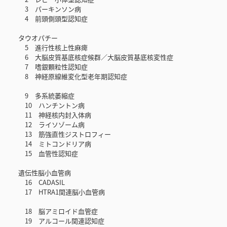
3 パーキンソン病
4 前頭側頭型認知症
タウオパチー
5 進行性核上性麻痺
6 大脳皮質基底核症候群／大脳皮質基底核変性症
7 嗜銀顆粒性認知症
8 神経原線維変化型老年期認知症
9 多系統萎縮症
10 ハンチントン病
11 神経核内封入体病
12 ライソゾーム病
13 筋強直性ジストロフィー
14 ミトコンドリア病
15 血管性認知症
遺伝性脳小血管病
16 CADASIL
17 HTRA1関連脳小血管病
18 脳アミロイド血管症
19 アルコール関連認知症