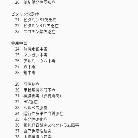
20 薬剤誘発性認知症
ビタミン欠乏症
21 ビタミンB1欠乏症
22 ビタミンB12欠乏症
23 ニコチン酸欠乏症
金属中毒
24 無機水銀中毒
25 マンガン中毒
26 アルミニウム中毒
27 鉄中毒
28 銅中毒
29 肝性脳症
30 甲状腺機能低下症
31 神経梅毒（進行麻痺）
32 HIV脳症
33 ヘルペス脳炎
34 進行性多巣性白質脳症
35 多発性硬化症
36 視神経脊髄炎スペクトラム障害
37 自己免疫性脳炎
38 中枢神経血管炎