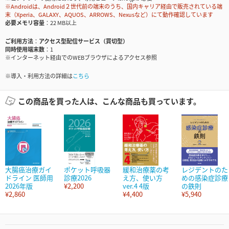
※Androidは、Android２世代前の端末のうち、国内キャリア経由で販売されている端
末（Xperia、GALAXY、AQUOS、ARROWS、Nexusなど）にて動作確認しています
必要メモリ容量
22 MB以上
ご利用方法
アクセス型配信サービス（買切型）
同時使用端末数
1
※インターネット経由でのWEBブラウザによるアクセス参照
※導入・利用方法の詳細は
こちら
この商品を買った人は、こんな商品も買っています。
大腸癌治療ガイ
ポケット呼吸器
緩和治療薬の考
レジデントのた
ドライン 医師用
診療2026
え方、使い方
めの感染症診療
2026年版
¥2,200
ver.4 4版
の鉄則
¥2,860
¥4,400
¥5,940