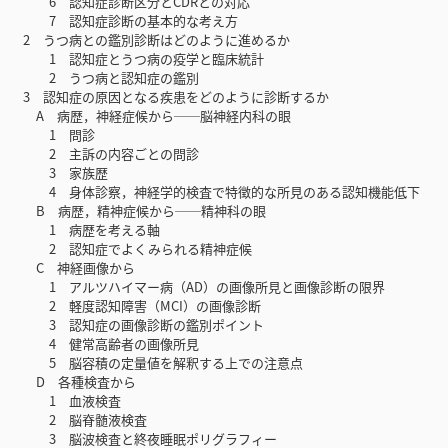
6 認知症診断区分とCDRとの対応
7 認知症診断の基本的な考え方
2 うつ病との鑑別診断はどのように進めるか
1 認知症とうつ病の疫学と臨床統計
2 うつ病と認知症の鑑別
3 認知症の原因となる疾患をどのように診断するか
A 病歴，神経症候から──脳神経内科の眼
1 問診
2 主訴の内容ごとの問診
3 家族歴
4 身体診察，神経学的検査で特徴的な所見のある認知機能低下
B 病歴，精神症候から──精神科の眼
1 病歴を考える軸
2 認知症でよくみられる精神症候
C 神経画像から
1 アルツハイマー病（AD）の画像所見と画像診断の限界
2 軽度認知障害（MCI）の画像診断
3 認知症の画像診断の鑑別ポイント
4 健常高齢者の画像所見
5 脳容積の定量値を解釈する上での注意点
D 各種検査から
1 血液検査
2 脳脊髄液検査
3 脳波検査と終夜睡眠ポリグラフィー