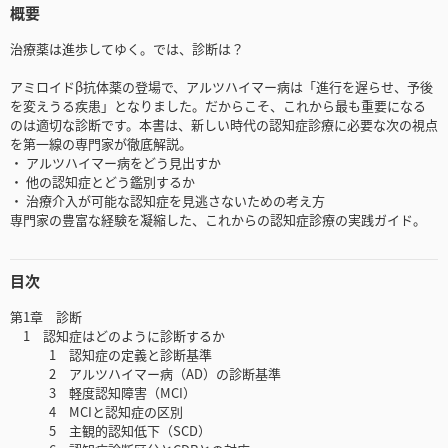
概要
治療薬は進歩してゆく。では、診断は？
アミロイドβ抗体薬の登場で、アルツハイマー病は「進行を遅らせ、予後
を変えうる疾患」となりました。だからこそ、これから最も重要になる
のは適切な診断です。本書は、新しい時代の認知症診療に必要な次の視点
を第一線の専門家が徹底解説。
・ アルツハイマー病をどう見出すか
・ 他の認知症とどう鑑別するか
・ 治療介入が可能な認知症を見逃さないための考え方
専門家の豊富な経験を凝縮した、これからの認知症診療の実践ガイド。
目次
第1章 診断
1 認知症はどのように診断するか
1 認知症の定義と診断基準
2 アルツハイマー病（AD）の診断基準
3 軽度認知障害（MCI）
4 MCIと認知症の区別
5 主観的認知低下（SCD）