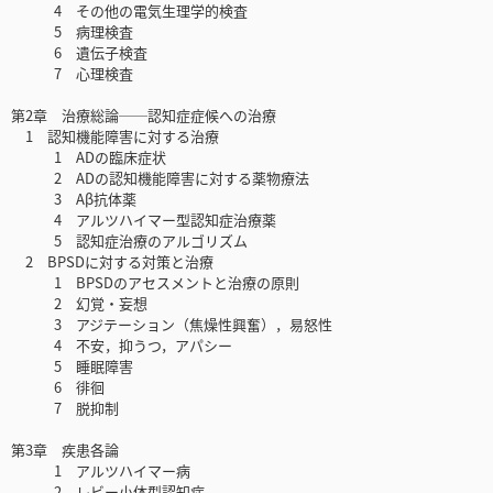
4 その他の電気生理学的検査
5 病理検査
6 遺伝子検査
7 心理検査
第2章 治療総論──認知症症候への治療
1 認知機能障害に対する治療
1 ADの臨床症状
2 ADの認知機能障害に対する薬物療法
3 Aβ抗体薬
4 アルツハイマー型認知症治療薬
5 認知症治療のアルゴリズム
2 BPSDに対する対策と治療
1 BPSDのアセスメントと治療の原則
2 幻覚・妄想
3 アジテーション（焦燥性興奮），易怒性
4 不安，抑うつ，アパシー
5 睡眠障害
6 徘徊
7 脱抑制
第3章 疾患各論
1 アルツハイマー病
2 レビー小体型認知症