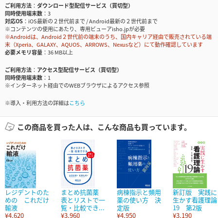
ご利用方法
ダウンロード型配信サービス（買切型）
同時使用端末数
3
対応OS
iOS最新の２世代前まで / Android最新の２世代前まで
※コンテンツの使用にあたり、専用ビューアisho.jpが必要
※Androidは、Android２世代前の端末のうち、国内キャリア経由で販売されている端
末（Xperia、GALAXY、AQUOS、ARROWS、Nexusなど）にて動作確認しています
必要メモリ容量
36 MB以上
ご利用方法
アクセス型配信サービス（買切型）
同時使用端末数
1
※インターネット経由でのWEBブラウザによるアクセス参照
※導入・利用方法の詳細は
こちら
この商品を買った人は、こんな商品も買っています。
レジデントのた
まとめ抗菌薬
病棟指示と頻用
新訂版 実践に
めの これだけ
表とリストで一
薬の使い方 決
生かす看護理論
輸液
覧・比較でき...
定版
19 第2版
¥4,620
¥3,960
¥4,950
¥3,190