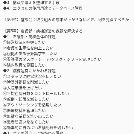
◆3．情報や考えを整理する手段
◆4．エクセルの使用用途とデータベース管理
【第4章】座談会：取り組みの成果が上がらないとき、何を見直すべきか
【第5章】看護部・病棟運営の課題を解決する
◆1．看護部・病棟全体の課題
①経営状況を把握したい
②看護の生産性を向上したい
③根拠のある予算請求をしたい
④看護師のタスク・シェア/タスク・シフトを実現したい
⑤院内教育を見直したい
◆2．病棟運営にかかわる課題
①スタッフに経営状況を伝えたい
②時間外勤務を削減したい
③入院単価を上げたい
④平均在院日数をコントロールしたい
⑤転倒・転落を減らしたい
⑥アウトソーシングを活用したい
⑦医療材料を管理したい
⑧無駄な業務を洗い出したい
⑨患者間違いをなくしたい
⑩効率的に質のよい看護記録を残したい
◆3．ケアの質向上にかかわる課題