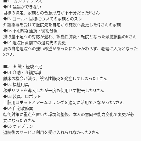
■4 カンファレンス
◆01 議論ができない
目標の決定、家族との合意形成が不十分だったPさん
◆02 ゴール・目標についての家族とのズレ
介護指導を受けて退院先を自宅から施設へ変更したQさんの家族
◆03 不明確な連携・役割分担
摂取量不足への対応が遅れ、誤嚥性肺炎・転院となった頚髄損傷のRさん
◆04 退院日直前での退院先の変更
妻の自宅退院への強い希望があったにもかかわらず、老健に入所となった
Sさん
■5 知識・経験不足
◆01 介助・介護指導
離床の機会が減り、誤嚥性肺炎を発症してしまったTさん
◆02 福祉用具
移乗リフトを導入したが一度も使用せず撤去したUさん
◆03 装具、ロボット
上肢用ロボットとアームスリングを適切に活用できなかったVさん
◆04 自宅改修案
転倒対策に重点を置いた環境調整後、本人の意向や能力変化で変更が必
要になったWさん
◆05 ケアプラン
退院後のサービス利用を受け入れられなかったXさん