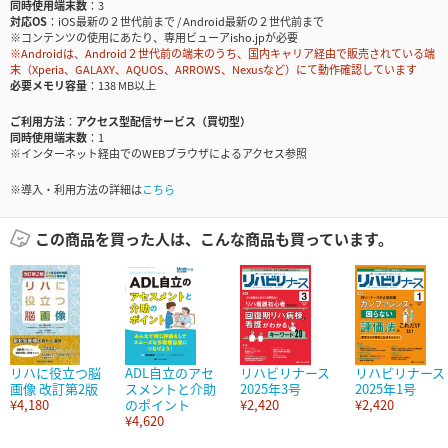
同時使用端末数
3
対応OS
iOS最新の２世代前まで / Android最新の２世代前まで
※コンテンツの使用にあたり、専用ビューアisho.jpが必要
※Androidは、Android２世代前の端末のうち、国内キャリア経由で販売されている端
末（Xperia、GALAXY、AQUOS、ARROWS、Nexusなど）にて動作確認しています
必要メモリ容量
138 MB以上
ご利用方法
アクセス型配信サービス（買切型）
同時使用端末数
1
※インターネット経由でのWEBブラウザによるアクセス参照
※導入・利用方法の詳細は
こちら
この商品を買った人は、こんな商品も買っています。
リハに役立つ脳
ADL自立のアセ
リハビリナース
リハビリナース
画像 改訂第2版
スメントと介助
2025年3号
2025年1号
¥4,180
のポイント
¥2,420
¥2,420
¥4,620