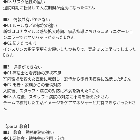
◆03 リスク感性の違い
退院時期に転倒して入院期間が延長になったCさん
■2 情報共有ができない
◆01 ルールなどの解釈の違い
新型コロナウイルス感染拡大時期、家族指導におけるコミュニケーショ
ンエラーでヒヤリハットがあったDさん
◆02 伝えたつもり
インスリンの指示変更をお願いしたつもりで、実施ミスに至ってしまった
Eさん
■3 連携ができない
◆01 療法士と看護師の連携不足
室内環境を変えた直後に転倒し、恐怖から歩行再獲得に難渋したFさん
◆02 患者・家族からの苦情対応
入院後、スタッフ・病院の対応に不満を訴えたGさん
◆03 入院後、スタッフ・病院の対応に不満を訴えたGさん
チームで検討した生活イメージをケアマネジャーと共有できなかったHさ
ん
【part2 教育】
■1 教育 勤務形態の違い
◆01 研修会・勉強会の企画・参加