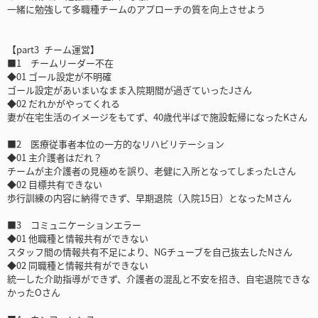
一緒に勉強して多職種チームのアプローチの質を向上させよう
【part3 チーム運営】
■1 チームリーダー不在
◆01 ゴール設定が不明確
ゴール設定があいまいなまま入院期間が過ぎていったJさん
◆02 だれかがやってくれる
妻が在宅生活のイメージをもてず、40歳代半ばで施設転帰になったKさん
■2 医療従事者本位の一方的なリハビリテーション
◆01 主介護者はだれ？
チームが主介護者の見極めを誤り、老健に入所となってしまったLさん
◆02 目標共有できない
歩行訓練の内容に納得できず、早期退院（入院15日）となったMさん
■3 コミュニケーションエラー
◆01 他職種と情報共有ができない
スタッフ間の情報共有不足により、NGチューブを自己抜去したNさん
◆02 同職種と情報共有ができない
統一した介助指導ができず、介護者の混乱と不安を招き、自宅退院できな
かったOさん