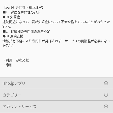
【part4 専門性・相互理解】
■1 過度な専門性の追求
◆01 失語症
退院間近になって、妻が失語症について不安を抱えていることがわかった
Yさん
■2 他職種の専門性の理解不足
◆01 退院支援
情報共有不足により専門性が発揮されず、サービスの再調整が必要になっ
たZさん
・引用・参考文献
・索引
isho.jpアプリ
カテゴリー
アカウントサービス