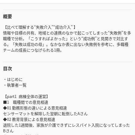
概要
【比べて理解する“失敗介入”“成功介入” 】
情報や目標の共有、地域との連携のなかで起こってしまった“失敗例”を多
職種で分析。「こうすればよかった」という“成功例”と見開きで対比す
る。「失敗は成功の母」。なかなか表に出ない失敗例を参考に、多職種
チームの成長につなげられる1冊。
目次
・はじめに
・執筆者一覧
【part1 病棟全体の運営】
■1 職種間での意見相違
◆01 勤務形態の違いによる意見相違
センサーマットを解除した翌朝に転倒したAさん
◆02 教育背景による意見相違
退院した1週間後、家族が介護できずにレスパイト入院になってしまった
Bさん