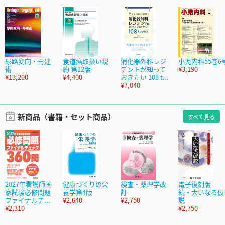
尿路変向・再建
食道癌取扱い規
消化器外科レジ
小児内科55巻6
術
約 第12版
デントが知って
¥3,190
¥13,200
¥4,400
おきたい 108 t...
¥7,040
新商品（書籍・セット商品）
すべて見る
2027年看護師国
健康づくりの栄
検査・薬理学改
電子復刻版
家試験必修問題
養学第4版
訂
続・大いなる仮
ファイナルチ...
¥2,640
¥2,750
説
¥2,310
¥2,750