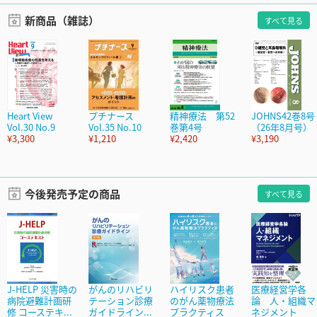
新商品（雑誌）
すべて見る
Heart View
プチナース
精神療法 第52
JOHNS42巻8号
Vol.30 No.9
Vol.35 No.10
巻第4号
（26年8月号）
¥3,300
¥1,210
¥2,420
¥3,190
今後発売予定の商品
すべて見る
J-HELP 災害時の
がんのリハビリ
ハイリスク患者
医療経営学各
病院避難計画研
テーション診療
のがん薬物療法
論 人・組織マ
修 コーステキ...
ガイドライン...
プラクティス
ネジメント