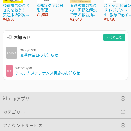
後遺障害の患者
認知症ケアと日
看護教員のため
ステップ ビヨ
さんを救う！
常倫理
の 問題と解説
ド レジデント
交通事故診療...
¥2,860
で学ぶ教育指...
4 救急で必ず..
¥4,950
¥2,640
¥4,730
お知らせ
すべて見る
2026/07/31
お知らせ
夏季休業日のお知らせ
2026/07/28
重要
システムメンテナンス実施のお知らせ
isho.jpアプリ
カテゴリー
アカウントサービス