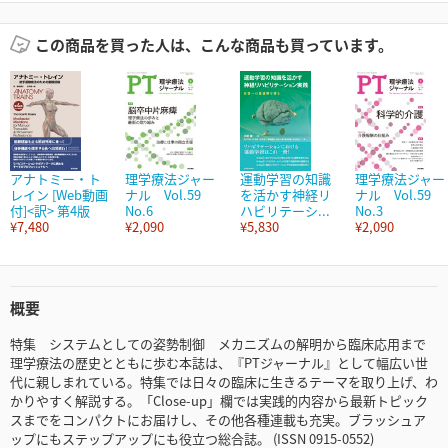
この商品を買った人は、こんな商品も買っています。
アナトミー・ト
理学療法ジャー
運動学習の知識
理学療法ジャー
レイン [Web動画
ナル Vol.59
を活かす神経リ
ナル Vol.59
付]<訳> 第4版
No.6
ハビリテーシ...
No.3
¥7,480
¥2,090
¥5,830
¥2,090
概要
特集 システムとしての姿勢制御 メカニズムの解明から臨床応用まで
理学療法の歴史とともに歩む本誌は、『PTジャーナル』として幅広い世
代に親しまれている。特集では日々の臨床に生きるテーマを取り上げ、わ
かりやすく解説する。「Close-up」欄では実践的内容から最新トピック
スまでをコンパクトにお届けし、その他各種連載も充実。ブラッシュア
ップにもステップアップにも役立つ総合誌。 (ISSN 0915-0552)