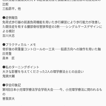
比較
三船昴平，他
●症例報告
免荷式歩行器の前進負荷機能を用いた歩行練習により歩行能力が改善し
た既往症を有する腰部脊柱管狭窄症の1例──シングルケースデザインに
よる検討
吉川大志
●プラクティカル・メモ
骨折後の荷重量コントロールの一工夫──鉛直方向への操作を用いた軸
圧荷重
眞本 匠
●私のターニングポイント
大きな影響を与えてくださった2人の理学療法士との出会い
鬼頭大輔
●学会印象記
第9回日本小児理学療法学会学術大会──今，小児理学療法に問われるも
の
曽我崇大