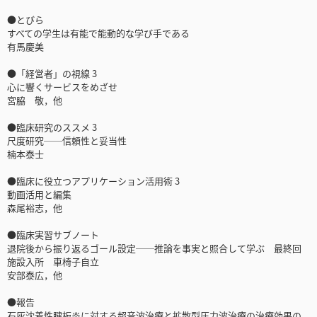
●とびら
すべての学生は有能で能動的な学び手である
有馬慶美
●「経営者」の視線 3
心に響くサービスをめざせ
宮脇 敬，他
●臨床研究のススメ 3
尺度研究──信頼性と妥当性
楠本泰士
●臨床に役立つアプリケーション活用術 3
動画活用と編集
森尾裕志，他
●臨床実習サブノート
退院後から振り返るゴール設定──推論を事実と照合して学ぶ 最終回
施設入所 車椅子自立
安部泰広，他
●報告
石灰沈着性腱板炎に対する超音波治療と拡散型圧力波治療の治療効果の