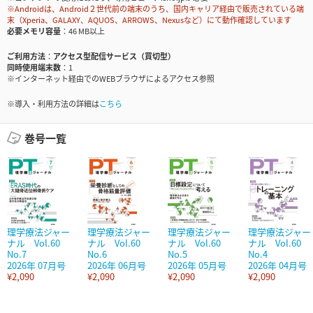
※Androidは、Android２世代前の端末のうち、国内キャリア経由で販売されている端
末（Xperia、GALAXY、AQUOS、ARROWS、Nexusなど）にて動作確認しています
必要メモリ容量
46 MB以上
ご利用方法
アクセス型配信サービス（買切型）
同時使用端末数
1
※インターネット経由でのWEBブラウザによるアクセス参照
※導入・利用方法の詳細は
こちら
巻号一覧
理学療法ジャー
理学療法ジャー
理学療法ジャー
理学療法ジャー
ナル Vol.60
ナル Vol.60
ナル Vol.60
ナル Vol.60
No.7
No.6
No.5
No.4
2026年 07月号
2026年 06月号
2026年 05月号
2026年 04月号
¥2,090
¥2,090
¥2,090
¥2,090