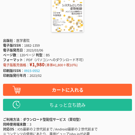
出版社
医学書院
電子版ISSN
1882-1359
電子版発売日
2023/03/06
ページ数
120ページ
判型
B5
フォーマット
PDF（パソコンへのダウンロード不可）
¥1,980
電子版販売価格：
(本体¥1,800＋税10％)
印刷版ISSN
0915-0552
印刷版発行年月
2023/02
カートに入れる
ちょっと立ち読み
ご利用方法
ダウンロード型配信サービス（買切型）
同時使用端末数
3
対応OS
iOS最新の２世代前まで / Android最新の２世代前まで
※コンテンツの使用にあたり、専用ビューアisho.jpが必要