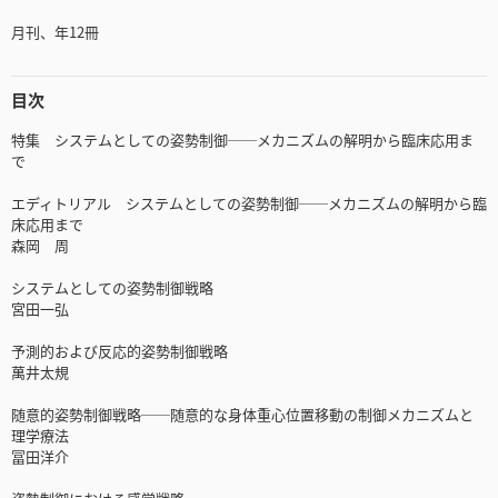
月刊、年12冊
目次
特集 システムとしての姿勢制御──メカニズムの解明から臨床応用ま
で
エディトリアル システムとしての姿勢制御──メカニズムの解明から臨
床応用まで
森岡 周
システムとしての姿勢制御戦略
宮田一弘
予測的および反応的姿勢制御戦略
萬井太規
随意的姿勢制御戦略──随意的な身体重心位置移動の制御メカニズムと
理学療法
冨田洋介