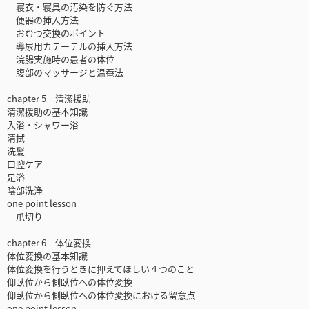
寝衣・寝具の汚染を防ぐ方法
便器の挿入方法
おむつ交換のポイント
導尿用カテーテルの挿入方法
浣腸実施時の患者の体位
腹部のマッサージと温罨法
chapter 5 清潔援助
清潔援助の基本知識
入浴・シャワー浴
清拭
洗髪
口腔ケア
足浴
陰部洗浄
one point lesson
爪切り
chapter 6 体位変換
体位変換の基本知識
体位変換を行うときに押えてほしい４つのこと
仰臥位から側臥位への体位変換
仰臥位から側臥位への体位変換における留意点
one point lesson