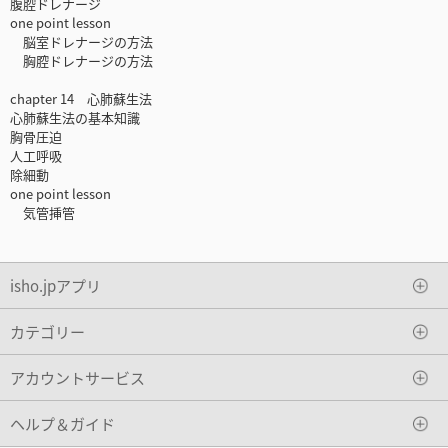
腹腔ドレナージ
one point lesson
脳室ドレナージの方法
胸腔ドレナージの方法
chapter 14 心肺蘇生法
心肺蘇生法の基本知識
胸骨圧迫
人工呼吸
除細動
one point lesson
気管挿管
isho.jpアプリ
カテゴリー
アカウントサービス
ヘルプ＆ガイド