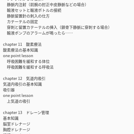
静脈内注射（前腕の肘正中皮静脈などの場合）
輸液セットと輸液ボトルの接続
静脈留置針の刺入の仕方
カテーテルの固定
穿刺と留置カテーテルの挿入（鎖骨下静脈に穿刺する場合）
輸液ポンプのアラームが鳴ったら……
chapter 11 酸素療法
酸素療法の基本知識
one point lesson
呼吸困難を緩和する体位
呼吸困難を緩和する呼吸法
chapter 12 気道内吸引
気道内吸引の基本知識
吸引器
one point lesson
上気道の吸引
chapter 13 ドレーン管理
基本知識
脳室ドレナージ
胸腔ドレナージ