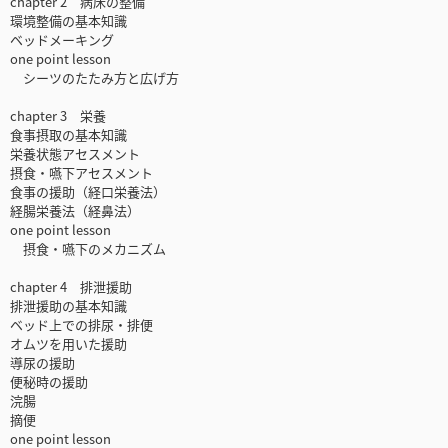
chapter 2 病床の整備
環境整備の基本知識
ベッドメーキング
one point lesson
シーツのたたみ方と広げ方
chapter 3 栄養
食事摂取の基本知識
栄養状態アセスメント
摂食・嚥下アセスメント
食事の援助（経口栄養法）
経腸栄養法（経鼻法）
one point lesson
摂食・嚥下のメカニズム
chapter 4 排泄援助
排泄援助の基本知識
ベッド上での排尿・排便
オムツを用いた援助
導尿の援助
便秘時の援助
浣腸
摘便
one point lesson