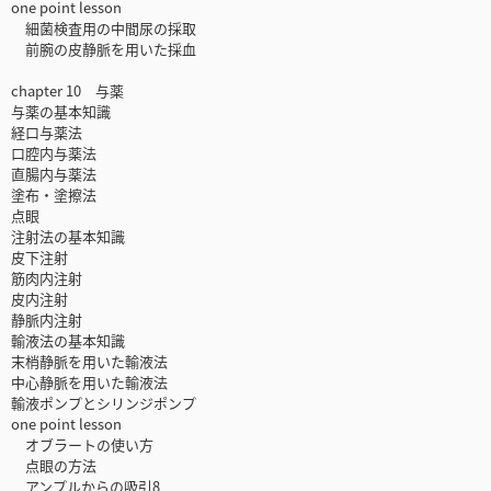
one point lesson
細菌検査用の中間尿の採取
前腕の皮静脈を用いた採血
chapter 10 与薬
与薬の基本知識
経口与薬法
口腔内与薬法
直腸内与薬法
塗布・塗擦法
点眼
注射法の基本知識
皮下注射
筋肉内注射
皮内注射
静脈内注射
輸液法の基本知識
末梢静脈を用いた輸液法
中心静脈を用いた輸液法
輸液ポンプとシリンジポンプ
one point lesson
オブラートの使い方
点眼の方法
アンプルからの吸引8