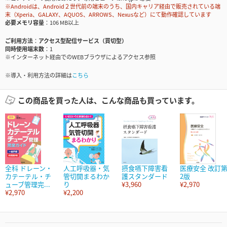
※Androidは、Android２世代前の端末のうち、国内キャリア経由で販売されている端
末（Xperia、GALAXY、AQUOS、ARROWS、Nexusなど）にて動作確認しています
必要メモリ容量
106 MB以上
ご利用方法
アクセス型配信サービス（買切型）
同時使用端末数
1
※インターネット経由でのWEBブラウザによるアクセス参照
※導入・利用方法の詳細は
こちら
この商品を買った人は、こんな商品も買っています。
全科 ドレーン・
人工呼吸器・気
摂食嚥下障害看
医療安全 改訂
カテーテル・チ
管切開まるわか
護スタンダード
2版
ューブ管理完...
り
¥3,960
¥2,970
¥2,970
¥2,200