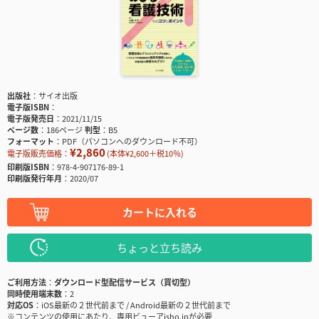
出版社
サイオ出版
電子版ISBN
電子版発売日
2021/11/15
ページ数
186ページ
判型
B5
フォーマット
PDF（パソコンへのダウンロード不可）
¥2,860
電子版販売価格：
(本体¥2,600＋税10％)
印刷版ISBN
978-4-907176-89-1
印刷版発行年月
2020/07
カートに入れる
ちょっと立ち読み
ご利用方法
ダウンロード型配信サービス（買切型）
同時使用端末数
2
対応OS
iOS最新の２世代前まで / Android最新の２世代前まで
※コンテンツの使用にあたり、専用ビューアisho.jpが必要