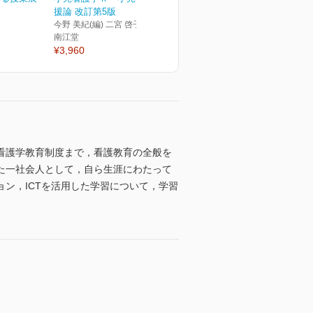
援論 改訂第5版
今野 美紀(編) 二宮 啓子(編)
南江堂
¥3,960
看護学教育制度まで，看護教育の全般を
た一社会人として，自ら生涯にわたって
ン，ICTを活用した学習について，学習