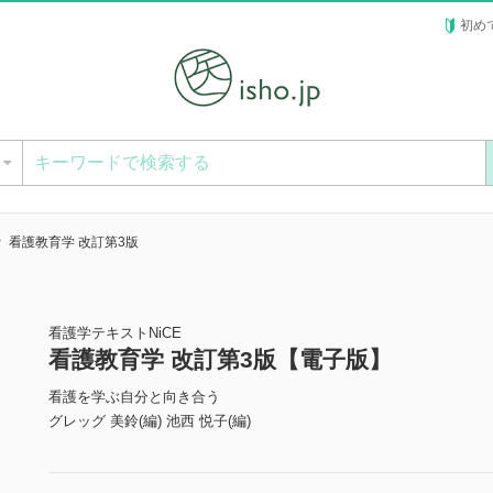
初め
ー
看護教育学 改訂第3版
看護学テキストNiCE
看護教育学 改訂第3版【電子版】
看護を学ぶ自分と向き合う
グレッグ 美鈴(編) 池西 悦子(編)