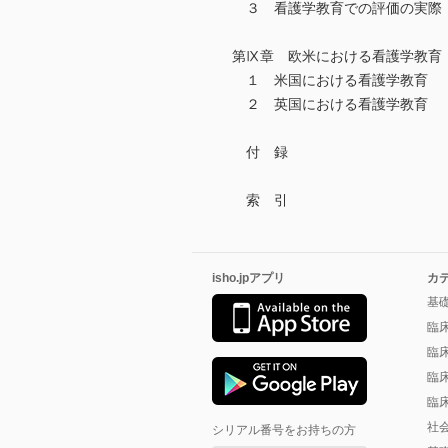
３ 看護学教育での評価の実際
第Ⅸ章 欧米における看護学教育
１ 米国における看護学教育
２ 英国における看護学教育
付 録
索 引
isho.jpアプリ
カ
基
臨
臨
臨
臨
社
シリアル番号をお持ちの方