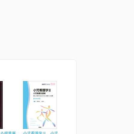
ける授業展
小児看護学Ⅱ 小児看護支