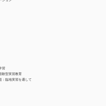
ージョン
学習
経験型実習教育
題：臨地実習を通して