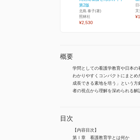
第2版
日
文
北島 泰子(著)
¥1
照林社
¥2,530
概要
学問としての看護学教育や日本の
わかりやすくコンパクトにまとめ
成長できる素地を培う」という方
者の視点から理解を深められる解
目次
【内容目次】
第Ⅰ章 看護教育学とは何か