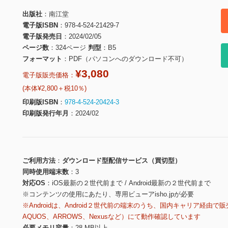
出版社
南江堂
電子版ISBN
978-4-524-21429-7
電子版発売日
2024/02/05
ページ数
324ページ
判型
B5
フォーマット
PDF（パソコンへのダウンロード不可）
¥3,080
電子版販売価格：
(本体¥2,800＋税10％)
印刷版ISBN
978-4-524-20424-3
印刷版発行年月
2024/02
ご利用方法
ダウンロード型配信サービス（買切型）
同時使用端末数
3
対応OS
iOS最新の２世代前まで / Android最新の２世代前まで
※コンテンツの使用にあたり、専用ビューアisho.jpが必要
※Androidは、Android２世代前の端末のうち、国内キャリア経由で販
AQUOS、ARROWS、Nexusなど）にて動作確認しています
必要メモリ容量
28 MB以上