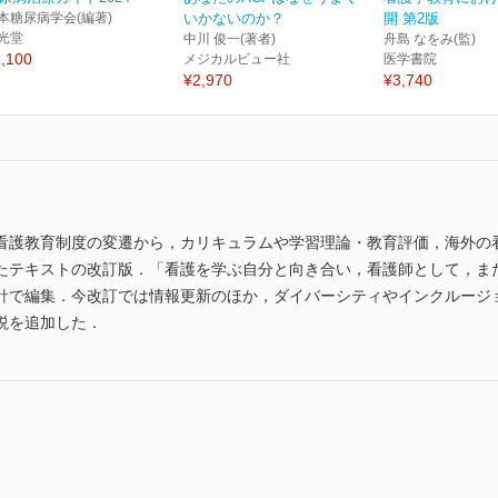
本糖尿病学会(編著)
いかないのか？
開 第2版
光堂
中川 俊一(著者)
舟島 なをみ(監)
,100
メジカルビュー社
医学書院
¥2,970
¥3,740
看護教育制度の変遷から，カリキュラムや学習理論・教育評価，海外の
たテキストの改訂版．「看護を学ぶ自分と向き合い，看護師として，ま
針で編集．今改訂では情報更新のほか，ダイバーシティやインクルージョ
説を追加した．