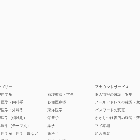
テゴリー
アカウントサービス
礎医学系
看護教員・学生
個人情報の確認・変更
床医学・内科系
各種医療職
メールアドレスの確認・変
床医学・外科系
東洋医学
パスワードの変更
床医学（領域別）
栄養学
かかりつけ書店の確認・変
床医学（テーマ別）
薬学
マイ本棚
会医学系・医学一般など
歯科学
購入履歴