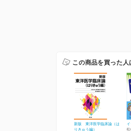
この商品を買った人
新版 東洋医学臨床論（は
イ
りきゅう編）
松