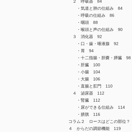
２ 呼吸器 84
・気道と肺の仕組み 84
・呼吸の仕組み 86
・咽頭 88
・喉頭と声の仕組み 90
３ 消化器 92
・口・歯・唾液腺 92
・胃 94
・十二指腸・胆嚢・膵臓 98
・肝臓 100
・小腸 104
・大腸 106
・直腸と肛門 110
４ 泌尿器 112
・腎臓 112
・尿ができる仕組み 114
・膀胱 116
コラム２ ロースはどこの部位？ 
４ からだの調節機能 119