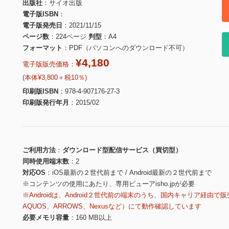
出版社
サイオ出版
電子版ISBN
電子版発売日
2021/11/15
ページ数
224ページ
判型
A4
フォーマット
PDF（パソコンへのダウンロード不可）
¥4,180
電子版販売価格：
(本体¥3,800＋税10％)
印刷版ISBN
978-4-907176-27-3
印刷版発行年月
2015/02
ご利用方法
ダウンロード型配信サービス（買切型）
同時使用端末数
2
対応OS
iOS最新の２世代前まで / Android最新の２世代前まで
※コンテンツの使用にあたり、専用ビューアisho.jpが必要
※Androidは、Android２世代前の端末のうち、国内キャリア経由で販
AQUOS、ARROWS、Nexusなど）にて動作確認しています
必要メモリ容量
160 MB以上