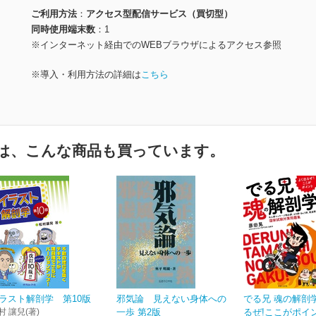
ご利用方法
アクセス型配信サービス（買切型）
同時使用端末数
1
※インターネット経由でのWEBブラウザによるアクセス参照
※導入・利用方法の詳細は
こちら
は、こんな商品も買っています。
ラスト解剖学 第10版
邪気論 見えない身体への
でる兄 魂の解剖学
村 讓兒(著)
一歩 第2版
るぜ!ここがポイント