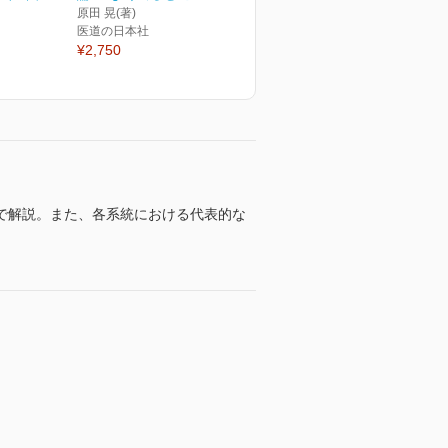
原田 晃(著)
医道の日本社
¥2,750
で解説。また、各系統における代表的な