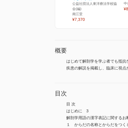
中
公益社団法人東洋療法学校協
¥8
会(編)
南江堂
¥7,370
概要
はじめて解剖学を学ぶ者でも抵抗
疾患の解説を掲載し、臨床に視点
目次
目 次
はじめに 3
解剖学用語の漢字表記に関するお
１ からだの名称とからだをつく