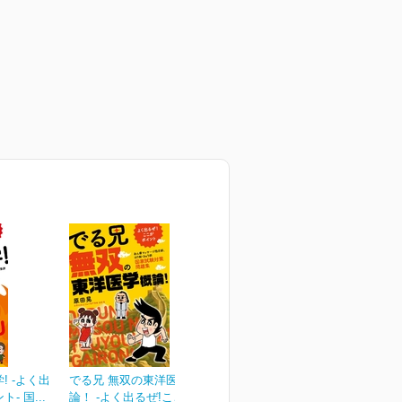
! -よく出
でる兄 無双の東洋医学概
- 国...
論！ -よく出るぜ!ここが...