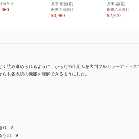
外医学社
奥平 明観(著)
原田 晃(著)
,360
医道の日本社
医道の日本社
¥3,960
¥2,970
なく読み進められるように、からだの仕組みを大判フルカラーアトラス
からも各系統の機能を理解できるようにした。
断り 8
るもの 9