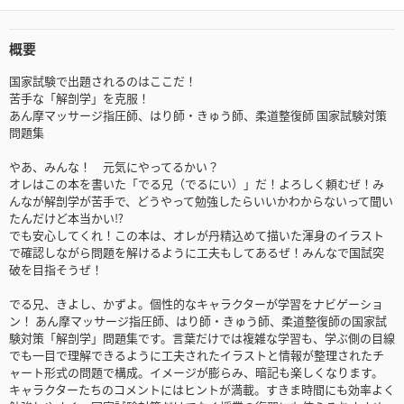
概要
国家試験で出題されるのはここだ！
苦手な「解剖学」を克服！
あん摩マッサージ指圧師、はり師・きゅう師、柔道整復師 国家試験対策
問題集
やあ、みんな！ 元気にやってるかい？
オレはこの本を書いた「でる兄（でるにい）」だ！よろしく頼むぜ！み
んなが解剖学が苦手で、どうやって勉強したらいいかわからないって聞い
たんだけど本当かい⁉
でも安心してくれ！この本は、オレが丹精込めて描いた渾身のイラスト
で確認しながら問題を解けるように工夫もしてあるぜ！みんなで国試突
破を目指そうぜ！
でる兄、きよし、かずよ。個性的なキャラクターが学習をナビゲーショ
ン！ あん摩マッサージ指圧師、はり師・きゅう師、柔道整復師の国家試
験対策「解剖学」問題集です。言葉だけでは複雑な学習も、学ぶ側の目線
でも一目で理解できるように工夫されたイラストと情報が整理されたチ
ャート形式の問題で構成。イメージが膨らみ、暗記も楽しくなります。
キャラクターたちのコメントにはヒントが満載。すきま時間にも効率よく