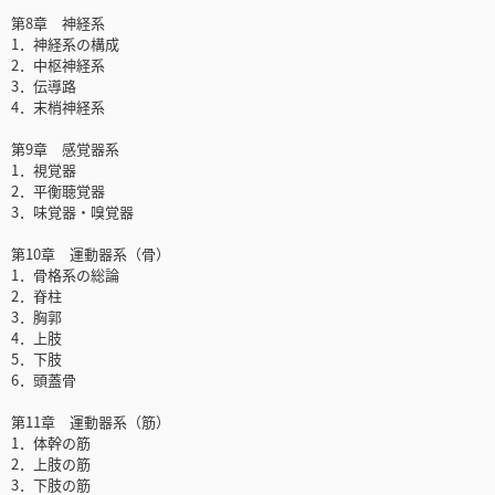
第8章 神経系
1．神経系の構成
2．中枢神経系
3．伝導路
4．末梢神経系
第9章 感覚器系
1．視覚器
2．平衡聴覚器
3．味覚器・嗅覚器
第10章 運動器系（骨）
1．骨格系の総論
2．脊柱
3．胸郭
4．上肢
5．下肢
6．頭蓋骨
第11章 運動器系（筋）
1．体幹の筋
2．上肢の筋
3．下肢の筋