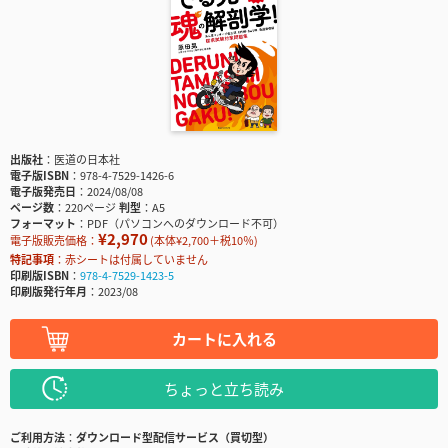
出版社
医道の日本社
電子版ISBN
978-4-7529-1426-6
電子版発売日
2024/08/08
ページ数
220ページ
判型
A5
フォーマット
PDF（パソコンへのダウンロード不可）
¥2,970
電子版販売価格：
(本体¥2,700＋税10％)
特記事項
赤シートは付属していません
印刷版ISBN
978-4-7529-1423-5
印刷版発行年月
2023/08
カートに入れる
ちょっと立ち読み
ご利用方法
ダウンロード型配信サービス（買切型）