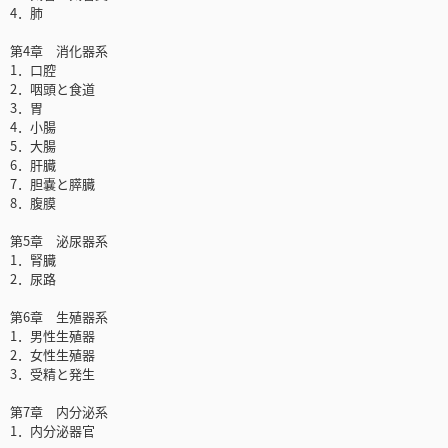
4．肺
第4章 消化器系
1．口腔
2．咽頭と食道
3．胃
4．小腸
5．大腸
6．肝臓
7．胆嚢と膵臓
8．腹膜
第5章 泌尿器系
1．腎臓
2．尿路
第6章 生殖器系
1．男性生殖器
2．女性生殖器
3．受精と発生
第7章 内分泌系
1．内分泌器官