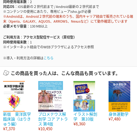
同時使用端末数
2
対応OS
iOS最新の２世代前まで / Android最新の２世代前まで
※コンテンツの使用にあたり、専用ビューアisho.jpが必要
※Androidは、Android２世代前の端末のうち、国内キャリア経由で販売されている端
末（Xperia、GALAXY、AQUOS、ARROWS、Nexusなど）にて動作確認しています
必要メモリ容量
130 MB以上
ご利用方法
アクセス型配信サービス（買切型）
同時使用端末数
1
※インターネット経由でのWEBブラウザによるアクセス参照
※導入・利用方法の詳細は
こちら
この商品を買った人は、こんな商品も買っています。
新版 東洋医学
プロメテウス解
イラスト解剖
身体運動学
臨床論（はりき
剖学 コア アトラ
学 第10版
¥7,480
ゅう編）
ス 第4版
¥8,360
¥7,370
¥10,450