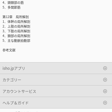
4．頭頚部の筋
5．多関節筋
第12章 局所解剖
1．体幹の局所解剖
2．上肢の局所解剖
3．下肢の局所解剖
4．頚部の局所解剖
5．主な動脈拍動部
参考文献
isho.jpアプリ
カテゴリー
アカウントサービス
ヘルプ＆ガイド