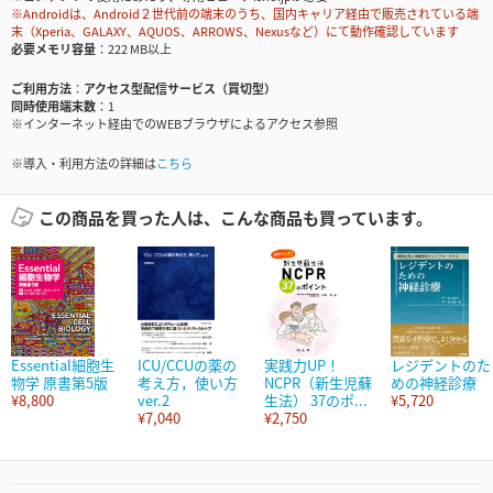
※Androidは、Android２世代前の端末のうち、国内キャリア経由で販売されている端
末（Xperia、GALAXY、AQUOS、ARROWS、Nexusなど）にて動作確認しています
必要メモリ容量
222 MB以上
ご利用方法
アクセス型配信サービス（買切型）
同時使用端末数
1
※インターネット経由でのWEBブラウザによるアクセス参照
※導入・利用方法の詳細は
こちら
この商品を買った人は、こんな商品も買っています。
Essential細胞生
ICU/CCUの薬の
実践力UP！
レジデントのた
物学 原書第5版
考え方，使い方
NCPR（新生児蘇
めの神経診療
¥8,800
ver.2
生法） 37のポ...
¥5,720
¥7,040
¥2,750