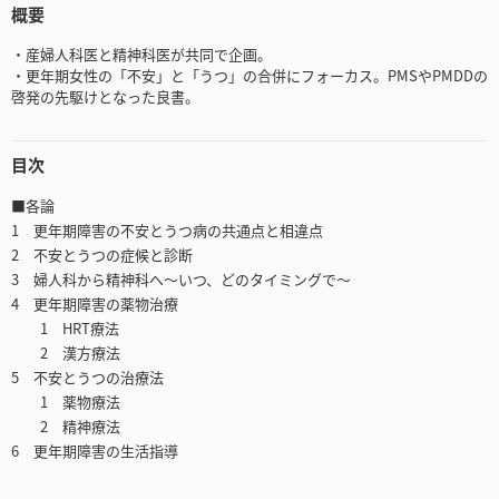
概要
・産婦人科医と精神科医が共同で企画。
・更年期女性の「不安」と「うつ」の合併にフォーカス。PMSやPMDDの
啓発の先駆けとなった良書。
目次
■各論
1 更年期障害の不安とうつ病の共通点と相違点
2 不安とうつの症候と診断
3 婦人科から精神科へ～いつ、どのタイミングで～
4 更年期障害の薬物治療
1 HRT療法
2 漢方療法
5 不安とうつの治療法
1 薬物療法
2 精神療法
6 更年期障害の生活指導