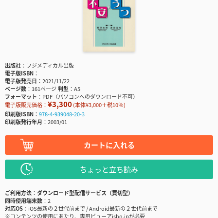
出版社
フジメディカル出版
電子版ISBN
電子版発売日
2021/11/22
ページ数
161ページ
判型
A5
フォーマット
PDF（パソコンへのダウンロード不可）
¥3,300
電子版販売価格：
(本体¥3,000＋税10％)
印刷版ISBN
978-4-939048-20-3
印刷版発行年月
2003/01
カートに入れる
ちょっと立ち読み
ご利用方法
ダウンロード型配信サービス（買切型）
同時使用端末数
2
対応OS
iOS最新の２世代前まで / Android最新の２世代前まで
※コンテンツの使用にあたり、専用ビューアisho.jpが必要