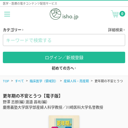
医学・医療の電子コンテンツ配信サービス
0
カテゴリー
詳細検索
ログイン／新規登録
初めての方へ
TOP
すべて
臨床医学（領域別）
産婦人科・周産期
更年期の不安とうつ
更年期の不安とうつ【電子版】
野澤 志朗(編) 渡邉 昌祐(編)
慶應義塾大学医学部産婦人科学教授／川崎医科大学名誉教授