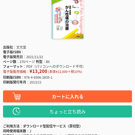
出版社
文光堂
電子版ISBN
電子版発売日
2021/11/22
ページ数
270ページ
判型
B5
フォーマット
PDF（パソコンへのダウンロード不可）
¥13,200
電子版販売価格：
(本体¥12,000＋税10％)
印刷版ISBN
978-4-8306-2835-1
印刷版発行年月
2013/11
カートに入れる
ちょっと立ち読み
ご利用方法
ダウンロード型配信サービス（買切型）
同時使用端末数
2