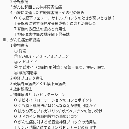
2 骨転移痛
3 がんに起因した神経障害性痛
4 治療に関連した神経障害痛・その他の痛み
O くも膜下フェノールサドルブロックの効きが悪いときは？
T 骨転移に対する経皮骨形成術：適応と治療効果
T 脊髄刺激療法の適応と有用性
T 神経障害性痛の機序解明最先端
III．がん性痛治療総論
1 薬物療法
① 総論
② NSAIDs・アセトアミノフェン
③ オピオイド
④ オピオイドの副作用対策：嘔気・嘔吐，便秘，眠気
⑤ 鎮痛補助薬
2 神経ブロック療法
3 硬膜外鎮痛法とくも膜下鎮痛法
4 放射線療法
5 物理療法とリハビリテーション
O オピオイドローテーションのコツとポイント
O くも膜下鎮痛法にはどんな薬剤が使用可能か？
O 抗うつ薬とプレガバリン/ ガバペンチンの使い分け
O リドカイン静脈内投与の適応とコツ
O がん性痛に対する超音波神経ブロックの活用法
T リンパ浮腫に対するリンパドレナージの有用性