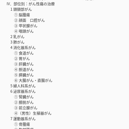
IV．部位別：がん性痛の治療
1 頭頸部がん
① 脳腫瘍
② 顔面 口腔がん
③ 甲状腺がん
④ 咽頭がん
2 乳がん
3 肺がん
4 消化器系がん
① 食道がん
② 胃がん
③ 肝臓がん
④ 胆道がん
⑤ 膵臓がん
⑥ 大腸がん・直腸がん
5 婦人科系がん
6 泌尿器系がん
① 腎臓がん
② 膀胱がん
③ 前立腺がん
④（男性）生殖器がん
7 運動器系がん
① 骨腫瘍