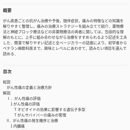
概要
がん疾患ごとの抗がん治療や予後，随伴症状，痛みの特徴などの知識を
解りやすく整理し，痛みの治療ストラテジーを組み立てて紹介．薬物療
法と神経ブロック療法などの非薬物療法の両者に関しては，包括的な理
解のもとに，上手に組み合わせながら治療をすすめられるよう記述を工夫
した．簡潔で解りやすい記述と全ページカラーの誌面により，初学者から
ベテラン麻酔科医まで，興味とレベルにあわせて，読みたい項目を選んで
読める．
目次
総説
がん性痛の定義と治療方針
解説
Ⅰ．がん性痛の評価
1 がん性痛の評価
T オピオイドの効果に影響する遺伝子多型
T がんサバイバーの痛みの管理
II．がん性痛の発生機序と治療
1 内臓痛