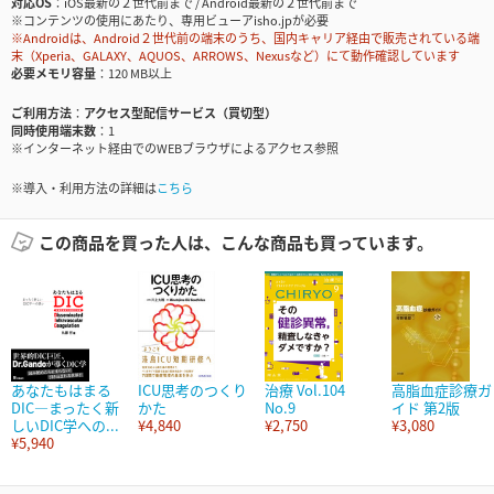
対応OS
iOS最新の２世代前まで / Android最新の２世代前まで
※コンテンツの使用にあたり、専用ビューアisho.jpが必要
※Androidは、Android２世代前の端末のうち、国内キャリア経由で販売されている端
末（Xperia、GALAXY、AQUOS、ARROWS、Nexusなど）にて動作確認しています
必要メモリ容量
120 MB以上
ご利用方法
アクセス型配信サービス（買切型）
同時使用端末数
1
※インターネット経由でのWEBブラウザによるアクセス参照
※導入・利用方法の詳細は
こちら
この商品を買った人は、こんな商品も買っています。
あなたもはまる
ICU思考のつくり
治療 Vol.104
高脂血症診療ガ
DIC―まったく新
かた
No.9
イド 第2版
しいDIC学への...
¥4,840
¥2,750
¥3,080
¥5,940