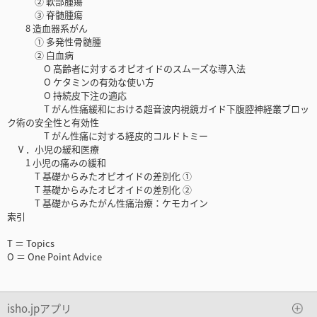
② 軟部腫瘍
③ 脊髄腫瘍
8 造血器系がん
① 多発性骨髄腫
② 白血病
O 高齢者に対するオピオイドのスムーズな導入法
O ケタミンの有効な使い方
O 持続皮下注の適応
T がん性痛緩和における超音波内視鏡ガイド下腹腔神経叢ブロッ
ク術の安全性と有効性
T がん性痛に対する経皮的コルドトミー
Ⅴ．小児の緩和医療
1 小児の痛みの緩和
T 基礎からみたオピオイドの差別化 ①
T 基礎からみたオピオイドの差別化 ②
T 基礎からみたがん性痛治療：ケモカイン
索引
T ＝ Topics
O ＝ One Point Advice
isho.jpアプリ