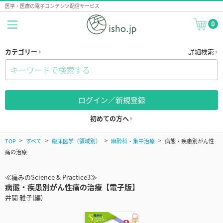
医学・医療の電子コンテンツ配信サービス
0
カテゴリー
詳細検索
ログイン／新規登録
初めての方へ
TOP
すべて
臨床医学（領域別）
麻酔科・集中治療
病態・疾患別がん性
痛の治療
≪痛みのScience & Practice3≫
病態・疾患別がん性痛の治療【電子版】
井関 雅子(編)