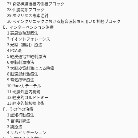
27 脊髄神経後枝内側枝ブロック
28 仙腸関節ブロック
29 ボツリヌス毒素注射
30 ペインクリニックにおける超音波装置を用いた神経ブロック
E．インターベンション治療
1 高周波熱凝固法
2 イオントフォレーシス
3 光線（照射）療法
4 PCA法
5 経皮通電神経刺激法
6 脊髄刺激療法
7 大脳皮質刺激による除痛
8 脳深部刺激療法
9 電気痙攣療法
10 Raczカテーテル
11 硬膜外腔内視鏡
12 経皮的コルドトミー
13 経皮的髄核摘出術
F．その他の治療
1 認知行動療法
2 自律訓練法
3 鏡療法
4 リハビリテーション