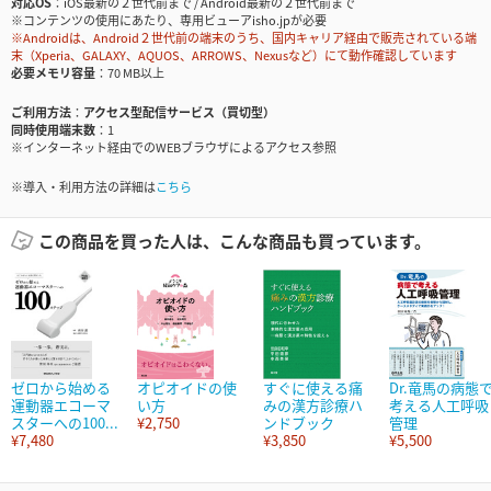
対応OS
iOS最新の２世代前まで / Android最新の２世代前まで
※コンテンツの使用にあたり、専用ビューアisho.jpが必要
※Androidは、Android２世代前の端末のうち、国内キャリア経由で販売されている端
末（Xperia、GALAXY、AQUOS、ARROWS、Nexusなど）にて動作確認しています
必要メモリ容量
70 MB以上
ご利用方法
アクセス型配信サービス（買切型）
同時使用端末数
1
※インターネット経由でのWEBブラウザによるアクセス参照
※導入・利用方法の詳細は
こちら
この商品を買った人は、こんな商品も買っています。
ゼロから始める
オピオイドの使
すぐに使える痛
Dr.竜馬の病態
運動器エコーマ
い方
みの漢方診療ハ
考える人工呼吸
スターへの100...
¥2,750
ンドブック
管理
¥7,480
¥3,850
¥5,500