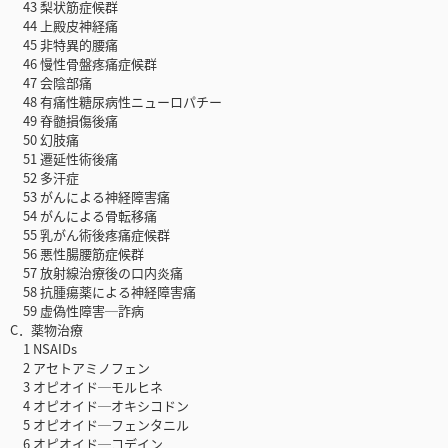
43 梨状筋症候群
44 上殿皮神経痛
45 非特異的腰痛
46 慢性骨盤疼痛症候群
47 会陰部痛
48 有痛性糖尿病性ニューロパチー
49 脊髄損傷後痛
50 幻肢痛
51 遷延性術後痛
52 多汗症
53 がんによる神経障害痛
54 がんによる骨転移痛
55 乳がん術後疼痛症候群
56 悪性腸腰筋症候群
57 放射線治療後の口内炎痛
58 抗腫瘍薬による神経障害痛
59 虚偽性障害─詐病
C．薬物治療
1 NSAIDs
2 アセトアミノフェン
3 オピオイド─モルヒネ
4 オピオイド─オキシコドン
5 オピオイド─フェンタニル
6 オピオイド─コデイン