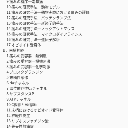
9 痛みの機序─電撃痛
10 痛みの研究手法─動物モデル
11 痛みの研究手法─動物実験における痛みの評価
12 痛みの研究手法─パッチクランプ法
13 痛みの研究手法─形態学的手法
14 痛みの研究手法─ノックアウトマウス
15 痛みの研究手法─マイクロダイアライシス
16 痛みの研究手法─遺伝子解析
17 オピオイド受容体
B．末梢神経
1 痛みの受容器─熱刺激
2 痛みの受容器─機械刺激
3 痛みの受容器─化学刺激
4 プロスタグランジン
5 末梢性感作
6 Naチャネル
7 電位依存性Caチャネル
8 サブスタンスP
9 ATPチャネル
10 C線維とAδ線維
11 末梢におけるオピオイド受容体
12 神経性炎症
13 リゾホスファチジン酸
14 先天性無痛症