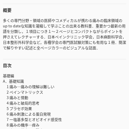
概要
多くの専門分野・領域の医師やコメディカルが携わる痛みの臨床領域の
up to dateな知識を凝縮して学ぶことの出来る教科書．重要かつ最新の用
語を分類し，１項目につき１～２ページとコンパクトながらポイントを
押さえてレクチャーする．日本ペインクリニック学会，日本麻酔科学会，
日本整形外科学会など，各種学会の専門医試験対策にも有用な１冊．簡潔
で解りやすい記述と全ページカラーのビジュアルな誌面．
目次
基礎編
A．基礎知識
1 痛み─痛みの理解は難しい
2 ペインマトリックス
3 痛みと情動
4 痛みと破局的思考
5 プラセボ効果
6 痛み刺激による蛋白発現
7 一塩基多型とオピオイド感受性
8 痛みの機序─痒み