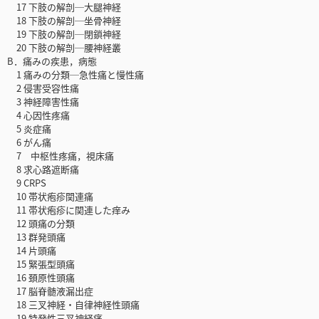
17 下肢の解剖─大腿神経
18 下肢の解剖─坐骨神経
19 下肢の解剖─閉鎖神経
20 下肢の解剖─腰神経叢
B．痛みの疾患，病態
1 痛みの分類─急性痛と慢性痛
2 侵害受容性痛
3 神経障害性痛
4 心因性疼痛
5 炎症痛
6 がん痛
7 中枢性疼痛，視床痛
8 求心路遮断痛
9 CRPS
10 帯状疱疹関連痛
11 帯状疱疹に関連した痒み
12 頭痛の分類
13 群発頭痛
14 片頭痛
15 緊張型頭痛
16 頚原性頭痛
17 脳脊髄液漏出症
18 三叉神経・自律神経性頭痛
19 特発性三叉神経痛