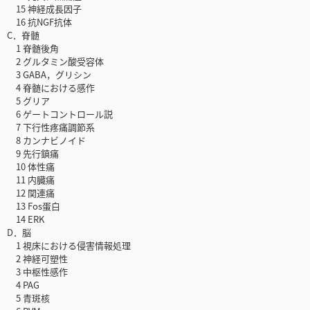
15 神経成長因子
16 抗NGF抗体
C．脊髄
1 脊髄後角
2 グルタミン酸受容体
3 GABA，グリシン
4 脊髄における感作
5 グリア
6 ゲートコントロール説
7 下行性疼痛調節系
8 カンナビノイド
9 先行鎮痛
10 体性痛
11 内臓痛
12 関連痛
13 Fos蛋白
14 ERK
D．脳
1 視床における侵害情報処理
2 神経可塑性
3 中枢性感作
4 PAG
5 青斑核