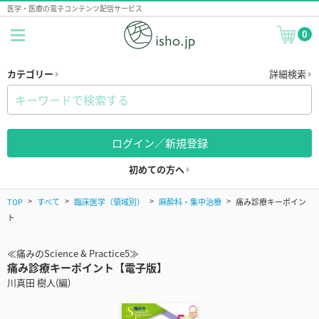
医学・医療の電子コンテンツ配信サービス
0
カテゴリー
詳細検索
ログイン／新規登録
初めての方へ
TOP
すべて
臨床医学（領域別）
麻酔科・集中治療
痛み診療キーポイン
ト
≪痛みのScience & Practice5≫
痛み診療キーポイント【電子版】
川真田 樹人(編)