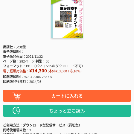
出版社
文光堂
電子版ISBN
電子版発売日
2021/11/22
ページ数
282ページ
判型
B5
フォーマット
PDF（パソコンへのダウンロード不可）
¥14,300
電子版販売価格：
(本体¥13,000＋税10％)
印刷版ISBN
978-4-8306-2837-5
印刷版発行年月
2014/05
カートに入れる
ちょっと立ち読み
ご利用方法
ダウンロード型配信サービス（買切型）
同時使用端末数
2