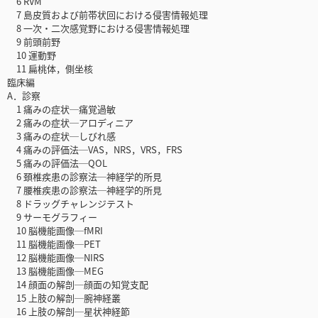
6 RVM
7 島皮質および前帯状回における侵害情報処理
8 一次・二次感覚野における侵害情報処理
9 前頭前野
10 運動野
11 扁桃体，側坐核
臨床編
A．診察
1 痛みの症状─痛覚過敏
2 痛みの症状─アロディニア
3 痛みの症状─しびれ感
4 痛みの評価法─VAS，NRS，VRS，FRS
5 痛みの評価法─QOL
6 頚椎疾患の診察法─神経学的所見
7 腰椎疾患の診察法─神経学的所見
8 ドラッグチャレンジテスト
9 サーモグラフィー
10 脳機能画像─fMRI
11 脳機能画像─PET
12 脳機能画像─NIRS
13 脳機能画像─MEG
14 顔面の解剖─顔面の知覚支配
15 上肢の解剖─腕神経叢
16 上肢の解剖─星状神経節