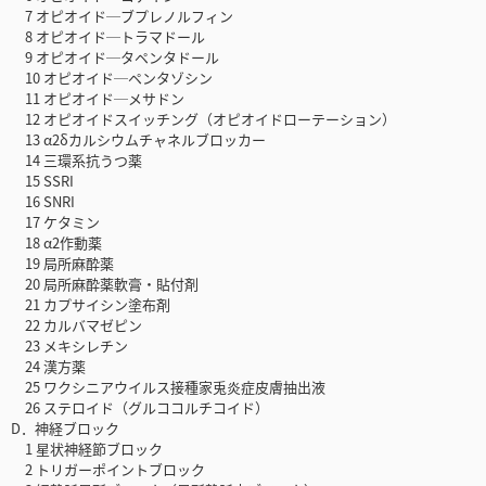
7 オピオイド─ブプレノルフィン
8 オピオイド─トラマドール
9 オピオイド─タペンタドール
10 オピオイド─ペンタゾシン
11 オピオイド─メサドン
12 オピオイドスイッチング（オピオイドローテーション）
13 α2δカルシウムチャネルブロッカー
14 三環系抗うつ薬
15 SSRI
16 SNRI
17 ケタミン
18 α2作動薬
19 局所麻酔薬
20 局所麻酔薬軟膏・貼付剤
21 カプサイシン塗布剤
22 カルバマゼピン
23 メキシレチン
24 漢方薬
25 ワクシニアウイルス接種家兎炎症皮膚抽出液
26 ステロイド（グルココルチコイド）
D．神経ブロック
1 星状神経節ブロック
2 トリガーポイントブロック