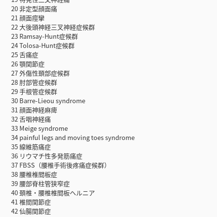
20 非定型顔面痛
21 顔面痙攣
22 大後頭神経三叉神経症候群
23 Ramsay-Hunt症候群
24 Tolosa-Hunt症候群
25 舌痛症
26 顎関節症
27 外傷性頚部症候群
28 肘部管症候群
29 手根管症候群
30 Barre-Lieou syndrome
31 顔面神経麻痺
32 舌咽神経痛
33 Meige syndrome
34 painful legs and moving toes syndrome
35 線維筋痛症
36 リウマチ性多発筋痛症
37 FBSS（腰椎手術後疼痛症候群）
38 腰椎椎間板症
39 腰部脊柱管狭窄症
40 頚椎・腰椎椎間板ヘルニア
41 椎間関節症
42 仙腸関節症