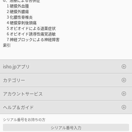
G．治療による合併症
1 硬膜外血腫
2 硬膜外膿瘍
3 化膿性脊椎炎
4 硬膜穿刺後頭痛
5 オピオイドによる退薬症状
6 オピオイド誘導性痛覚過敏
7 神経ブロックによる神経障害
索引
isho.jpアプリ
カテゴリー
アカウントサービス
ヘルプ＆ガイド
シリアル番号をお持ちの方
シリアル番号入力