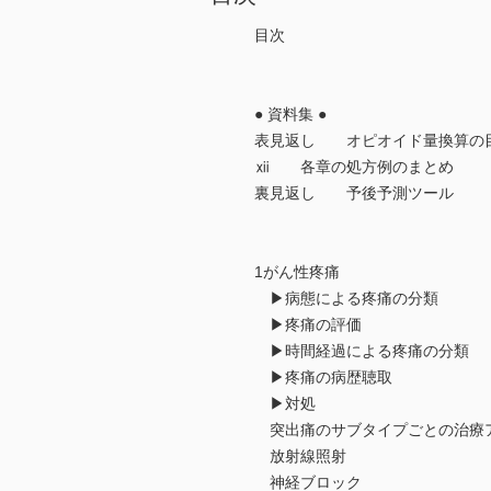
目次
● 資料集 ●
表見返し オピオイド量換算の
ⅻ 各章の処方例のまとめ
裏見返し 予後予測ツール
1がん性疼痛
▶病態による疼痛の分類
▶疼痛の評価
▶時間経過による疼痛の分類
▶疼痛の病歴聴取
▶対処
突出痛のサブタイプごとの治療
放射線照射
神経ブロック