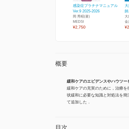
感染症プラチナマニュアル
大
Ver.9 2025-2026
師
岡 秀昭(著)
大
MEDSI
金
¥2,750
¥2
概要
緩和ケアのエビデンスやハウツー
緩和ケアの充実のために，治療を
状緩和に必要な知識と対処法を簡
て追加した．
目次