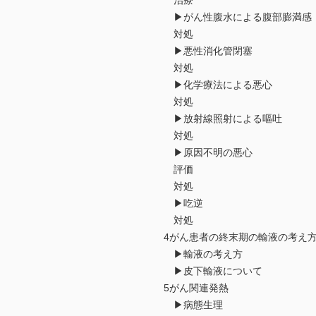
治療
▶がん性腹水による腹部膨満感
対処
▶悪性消化管閉塞
対処
▶化学療法による悪心
対処
▶放射線照射による嘔吐
対処
▶原因不明の悪心
評価
対処
▶吃逆
対処
4がん患者の終末期の輸液の考え
▶輸液の考え方
▶皮下輸液について
5がん関連発熱
▶病態生理