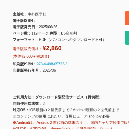
出版社
中外医学社
電子版ISBN
電子版発売日
2025/06/26
ページ数
112ページ
判型
B6変形判
フォーマット
PDF（パソコンへのダウンロード不可）
¥2,860
電子版販売価格：
(本体¥2,600＋税10％)
印刷版ISBN
978-4-498-05733-3
印刷版発行年月
2025/06
ご利用方法
ダウンロード型配信サービス（買切型）
同時使用端末数
3
対応OS
iOS最新の２世代前まで / Android最新の２世代前まで
※コンテンツの使用にあたり、専用ビューアisho.jpが必要
※Androidは、Android２世代前の端末のうち、国内キャリア経由で販
AQUOS、ARROWS、Nexusなど）にて動作確認しています