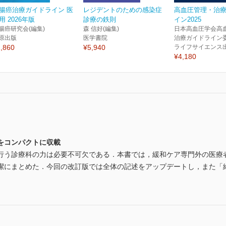
腸癌治療ガイドライン 医
レジデントのための感染症
高血圧管理・治
用 2026年版
診療の鉄則
イン2025
腸癌研究会(編集)
森 信好(編集)
日本高血圧学会高
原出版
医学書院
治療ガイドライン委
,860
¥5,940
ライフサイエンス
¥4,180
をコンパクトに収載
行う診療科の力は必要不可欠である．本書では，緩和ケア専門外の医療
潔にまとめた．今回の改訂版では全体の記述をアップデートし，また「