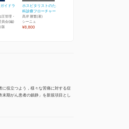
療ガイドラ
ホスピタリストのための内
科診療フローチャート 第...
血圧管理・
髙岸 勝繁(著)
員会(編)
シーニュ
出版
¥8,800
者に役立つよう，様々な苦痛に対する症
終末期がん患者の鎮静」を新規項目とし