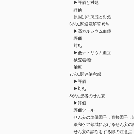
▶評価と対処
評価
原因別の病態と対処
6がん関連電解質異常
▶高カルシウム血症
評価
対処
▶低ナトリウム血症
検査/診断
治療
7がん関連倦怠感
▶評価
▶対処
8がん患者のせん妄
▶評価
評価ツール
せん妄の準備因子，直接因子，誘
緩和ケア領域におけるせん妄の
せん妄の診断をする際の注意点