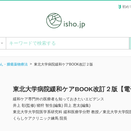
初め
ー
ん・腫瘍薬物療法
東北大学病院緩和ケアBOOK改訂２版
東北大学病院緩和ケアBOOK改訂２版【電
緩和ケア専門外の医療者も知っておきたいエビデンス
井上 彰(監修) 猪狩 智生(編集) 田上 恵太(編集)
東北大学大学院医学系研究科 緩和医療学分野 教授／東北大学大学院
くらしケアクリニック練馬 院長