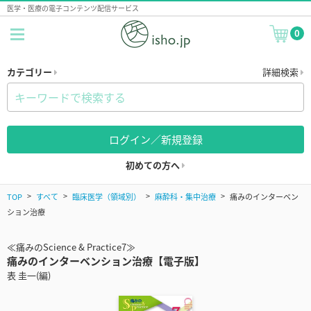
医学・医療の電子コンテンツ配信サービス
0
カテゴリー
詳細検索
ログイン／新規登録
初めての方へ
TOP
すべて
臨床医学（領域別）
麻酔科・集中治療
痛みのインターベン
ション治療
≪痛みのScience & Practice7≫
痛みのインターベンション治療【電子版】
表 圭一(編)