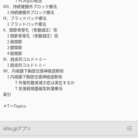
T PCA法の現況
VIII．持続硬膜外ブロック療法
1 持続硬膜外ブロック療法
IX．ブラッドパッチ療法
1 ブラッドパッチ療法
X．関節骨穿孔（骨髄減圧）術
1 関節骨穿孔（骨髄減圧）術
2 肩関節
3 膝関節
4 股関節
XI．経皮的コルドトミー
1 経皮的コルドトミー
XII．内視鏡下胸部交感神経遮断術
1 内視鏡下胸部交感神経遮断術
T 外傷性髄液減少症は実在するか
T 反復経頭蓋磁気刺激療法
索引
＊T＝Topics
isho.jpアプリ