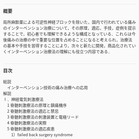
概要
局所麻酔薬による可逆性神経ブロックを除いた，国内で行われている痛み
のインターベンション治療について，その原理，適応，手技，症例を提示
することで，初心者でも理解できるような構成となっている．これらは今
後痛みの治療の中で重要な位置を占めることになると考えられ，治療法
の基本や手技を習得することにより，次々と新たに開発，商品化されてい
くインターベンション治療法の理解にも役立つ内容である．
目次
総説
インターベンション技術の痛み治療への応用
解説
Ⅰ．神経電気刺激療法
1 脊髄刺激療法の原理と鎮痛機序
2 脊髄刺激療法の適応と禁忌
3 脊髄刺激療法の刺激装置と電極リード
4 脊髄刺激療法の実際
5 脊髄刺激療法の適応疾患
1）failed back surgery syndrome