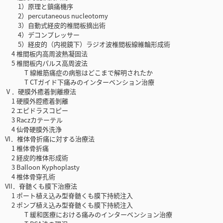
1）原理と鎮痛機序
2）percutaneous nucleotomy
3）自動式経皮的椎間板摘出術
4）デコンプレッサー
5）経皮的（内視鏡下）ラジオ波椎間板線維輪形成術
4 椎間板内高周波熱凝固法
5 椎間板内パルス高周波法
T 線維筋痛症の病態はどこまで解明されたか
T CTガイド下痛みのインターベンション治療
Ⅴ．硬膜外癒着剝離療法
1 硬膜外腔癒着剝離
2 エピドラスコピー
3 Raczカテーテル
4 仙骨硬膜外洗浄
VI．椎体骨折痛に対する治療法
1 椎体骨折痛
2 経皮的椎体形成術
3 Balloon Kyphoplasty
4 椎体骨穿孔術
VII．脊髄くも膜下治療法
1 ポート植え込み型脊髄くも膜下持続注入
2 ポンプ植え込み型脊髄くも膜下持続注入
T 緩和医療における痛みのインターベンション治療