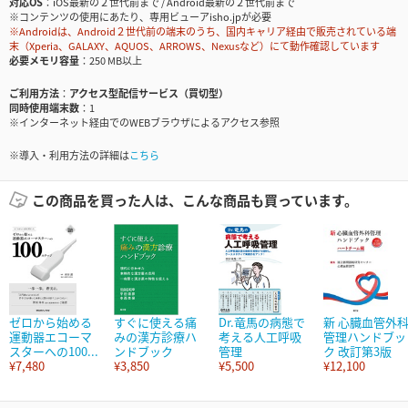
対応OS
iOS最新の２世代前まで / Android最新の２世代前まで
※コンテンツの使用にあたり、専用ビューアisho.jpが必要
※Androidは、Android２世代前の端末のうち、国内キャリア経由で販売されている端
末（Xperia、GALAXY、AQUOS、ARROWS、Nexusなど）にて動作確認しています
必要メモリ容量
250 MB以上
ご利用方法
アクセス型配信サービス（買切型）
同時使用端末数
1
※インターネット経由でのWEBブラウザによるアクセス参照
※導入・利用方法の詳細は
こちら
この商品を買った人は、こんな商品も買っています。
ゼロから始める
すぐに使える痛
Dr.竜馬の病態で
新 心臓血管外
運動器エコーマ
みの漢方診療ハ
考える人工呼吸
管理ハンドブッ
スターへの100...
ンドブック
管理
ク 改訂第3版
¥7,480
¥3,850
¥5,500
¥12,100