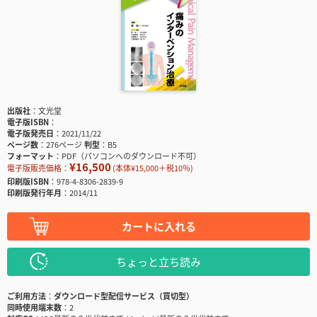
出版社
文光堂
電子版ISBN
電子版発売日
2021/11/22
ページ数
276ページ
判型
B5
フォーマット
PDF（パソコンへのダウンロード不可）
¥16,500
電子版販売価格：
(本体¥15,000＋税10％)
印刷版ISBN
978-4-8306-2839-9
印刷版発行年月
2014/11
カートに入れる
ちょっと立ち読み
ご利用方法
ダウンロード型配信サービス（買切型）
同時使用端末数
2