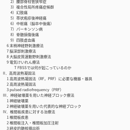
2）腰部脊柱管狭窄症
3）複合性局所疼痛症候群
4）幻肢痛
5）帯状疱疹後神経痛
6）中枢痛（脳卒中後痛）
7）パーキンソン病
8）脊髄損傷後痛
9）四肢虚血痛
6 末梢神経野刺激療法
7 脳深部刺激療法
8 大脳皮質運動野刺激療法
9 電気けいれん療法
T FBSSでは何が起こっているのか
II．高周波熱凝固法
1 高周波熱凝固法（RF，PRF）に必要な機器・器具
2 高周波熱凝固法
3 pulsed radiofrequency（PRF）
III．神経破壊薬を用いた神経ブロック療法
1 神経破壊薬
2 神経破壊薬を用いた代表的な神経ブロック
IV．椎間板疾患に対する治療法
1 椎間板疾患
2 椎間板注入・椎間板加圧注射
3 経皮的髄核摘出術