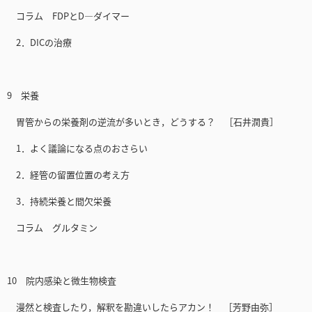
コラム FDPとD—ダイマー
2．DICの治療
9 栄養
胃管からの栄養剤の逆流が多いとき，どうする？ ［石井潤貴］
1．よく議論になる点のおさらい
2．経管の留置位置の考え方
3．持続栄養と間欠栄養
コラム グルタミン
10 院内感染と微生物検査
漫然と検査したり，解釈を勘違いしたらアカン！ ［芳野由弥］