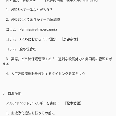
1．ARDSって一体なんだろう？
2．ARDSとどう戦うか？―治療戦略
コラム Permissive hypercapnia
コラム ARDSにおけるPEEP設定 ［島谷竜俊］
コラム 腹臥位管理
3．実際，どう肺保護管理する？―過剰な吸気努力と非同調の管理を考
える
4．人工呼吸器離脱を検討するタイミングを考えよう
5 血液浄化
アルファベットアレルギーを克服！ ［松本丈雄］
1．血液浄化療法を行うその前に