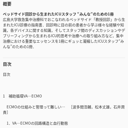
概要
ベッドサイド回診から生まれたICUスタッフ “みんな”のための1冊
広島大学救急集中治療科でおこなわれるベッドサイド「教授回診」から生
まれたICU診療の指南書．回診時に目の前の患者から学ぶ様々な経験や知
識，各デバイスに関する知識，そしてスタッフ間のディスカッションやデ
ブリーフィングから生まれるICU的思考や治療への取り組み方など，集中
治療における重要なエッセンスを1冊にギュッと凝縮したICUスタッフ“み
んな”のための1冊．
目次
目次
1 補助循環VA—ECMO
ECMOの仕組みと管理って難しい… ［波多間浩輔，松本丈雄，石井潤
貴］
1．VA—ECMOの回路構造と血行動態