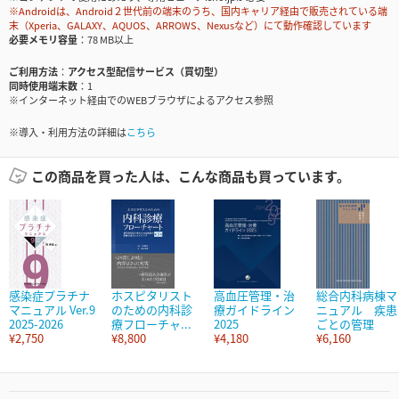
※Androidは、Android２世代前の端末のうち、国内キャリア経由で販売されている端
末（Xperia、GALAXY、AQUOS、ARROWS、Nexusなど）にて動作確認しています
必要メモリ容量
78 MB以上
ご利用方法
アクセス型配信サービス（買切型）
同時使用端末数
1
※インターネット経由でのWEBブラウザによるアクセス参照
※導入・利用方法の詳細は
こちら
この商品を買った人は、こんな商品も買っています。
感染症プラチナ
ホスピタリスト
高血圧管理・治
総合内科病棟マ
マニュアル Ver.9
のための内科診
療ガイドライン
ニュアル 疾患
2025-2026
療フローチャ...
2025
ごとの管理
¥2,750
¥8,800
¥4,180
¥6,160