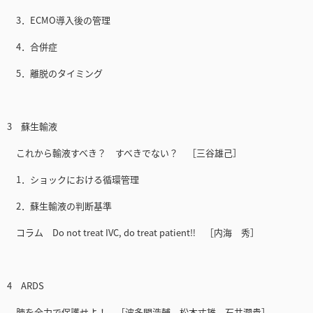
3．ECMO導入後の管理
4．合併症
5．離脱のタイミング
3 蘇生輸液
これから輸液すべき？ すべきでない？ ［三谷雄己］
1．ショックにおける循環管理
2．蘇生輸液の判断基準
コラム Do not treat IVC, do treat patient‼ ［内海 秀］
4 ARDS
肺を全力で保護せよ！ ［波多間浩輔，松本丈雄，石井潤貴］