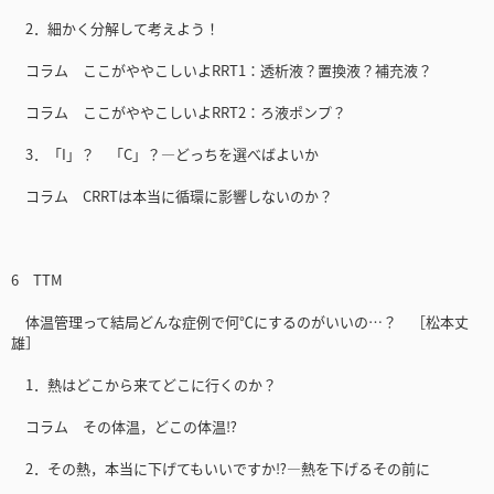
2．細かく分解して考えよう！
コラム ここがややこしいよRRT1：透析液？置換液？補充液？
コラム ここがややこしいよRRT2：ろ液ポンプ？
3．「I」？ 「C」？―どっちを選べばよいか
コラム CRRTは本当に循環に影響しないのか？
6 TTM
体温管理って結局どんな症例で何℃にするのがいいの…？ ［松本丈
雄］
1．熱はどこから来てどこに行くのか？
コラム その体温，どこの体温⁉
2．その熱，本当に下げてもいいですか⁉―熱を下げるその前に