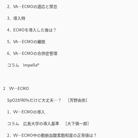
2．VA—ECMOの適応と禁忌
3．導入時
4．ECMOを導入した後は？
5．VA—ECMOの離脱
6．VA—ECMOの合併症管理
コラム Impella®
2 VV—ECMO
SpO2が80％だけど大丈夫…？ ［芳野由弥］
1．VV—ECMOの導入
コラム 広島大学の導入基準 ［大下慎一郎］
2．VV—ECMO中の動脈血酸素飽和度の正常値は？