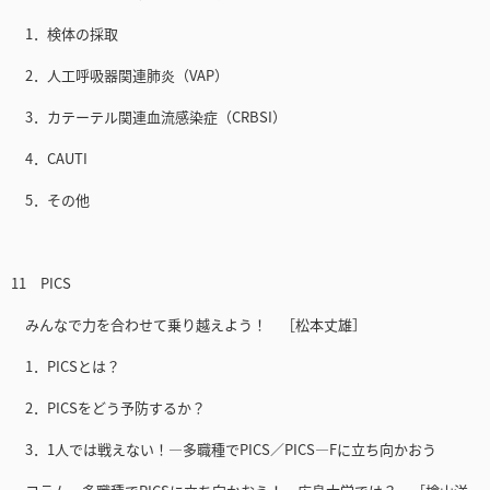
1．検体の採取
2．人工呼吸器関連肺炎（VAP）
3．カテーテル関連血流感染症（CRBSI）
4．CAUTI
5．その他
11 PICS
みんなで力を合わせて乗り越えよう！ ［松本丈雄］
1．PICSとは？
2．PICSをどう予防するか？
3．1人では戦えない！―多職種でPICS／PICS—Fに立ち向かおう