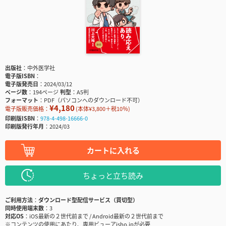
出版社
中外医学社
電子版ISBN
電子版発売日
2024/03/12
ページ数
194ページ
判型
A5判
フォーマット
PDF（パソコンへのダウンロード不可）
¥4,180
電子版販売価格：
(本体¥3,800＋税10％)
印刷版ISBN
978-4-498-16666-0
印刷版発行年月
2024/03
カートに入れる
ちょっと立ち読み
ご利用方法
ダウンロード型配信サービス（買切型）
同時使用端末数
3
対応OS
iOS最新の２世代前まで / Android最新の２世代前まで
※コンテンツの使用にあたり、専用ビューアisho.jpが必要