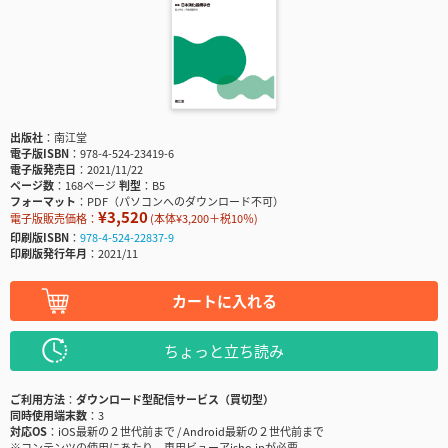
出版社
南江堂
電子版ISBN
978-4-524-23419-6
電子版発売日
2021/11/22
ページ数
168ページ
判型
B5
フォーマット
PDF（パソコンへのダウンロード不可）
¥3,520
電子版販売価格：
(本体¥3,200＋税10％)
印刷版ISBN
978-4-524-22837-9
印刷版発行年月
2021/11
カートに入れる
ちょっと立ち読み
ご利用方法
ダウンロード型配信サービス（買切型）
同時使用端末数
3
対応OS
iOS最新の２世代前まで / Android最新の２世代前まで
※コンテンツの使用にあたり、専用ビューアisho.jpが必要