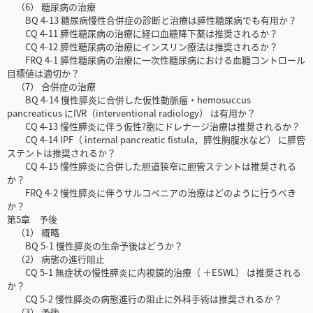
（6） 糖尿病の治療
BQ 4-13 糖尿病慢性合併症の診断と治療は膵性糖尿病でも有用か？
CQ 4-11 膵性糖尿病の治療に経口血糖降下薬は推奨されるか？
CQ 4-12 膵性糖尿病の治療にインスリン療法は推奨されるか？
FRQ 4-1 膵性糖尿病の治療に一次性糖尿病における血糖コントロール
目標値は適切か？
（7） 合併症の治療
BQ 4-14 慢性膵炎に合併した仮性動脈瘤・hemosuccus
pancreaticus にIVR（interventional radiology） は有用か？
CQ 4-13 慢性膵炎に伴う仮性?胞にドレナージ治療は推奨されるか？
CQ 4-14 IPF（ internal pancreatic fistula，膵性胸腹水など） に膵管
ステントは推奨されるか？
CQ 4-15 慢性膵炎に合併した胆道狭窄に胆管ステントは推奨される
か？
FRQ 4-2 慢性膵炎に伴うサルコペニアの治療はどのように行うべき
か？
第5章 予後
（1） 概略
BQ 5-1 慢性膵炎の生命予後はどうか？
（2） 病態の進行阻止
CQ 5-1 無症状の慢性膵炎に内視鏡的治療（ ＋ESWL） は推奨される
か？
CQ 5-2 慢性膵炎の病態進行の阻止に外科手術は推奨されるか？
（3） 予後