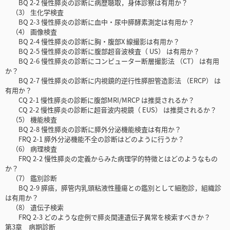
BQ 2-2 慢性膵炎の診断に病歴聴取，身体診察は有用か？
（3） 生化学検査
BQ 2-3 慢性膵炎の診断に血中・尿中膵酵素測定は有用か？
（4） 画像検査
BQ 2-4 慢性膵炎の診断に胸・腹部X 線撮影は有用か？
BQ 2-5 慢性膵炎の診断に腹部超音波検査（ US） は有用か？
BQ 2-6 慢性膵炎の診断にコンピューター断層撮影法 （CT） は有用
か？
BQ 2-7 慢性膵炎の診断に内視鏡的逆行性膵胆管造影法 （ERCP） は
有用か？
CQ 2-1 慢性膵炎の診断に腹部MRI/MRCP は推奨されるか？
CQ 2-2 慢性膵炎の診断に超音波内視鏡（ EUS） は推奨されるか？
（5） 機能検査
BQ 2-8 慢性膵炎の診断に膵外分泌機能検査は有用か？
FRQ 2-1 膵外分泌機能不全の診断はどのように行うか？
（6） 病理検査
FRQ 2-2 慢性膵炎の定義からみた病理学的特徴とはどのようなもの
か？
（7） 鑑別診断
BQ 2-9 膵癌，膵管内乳頭粘液性腫瘍との鑑別として細胞診，組織診
は有用か？
（8） 遺伝子検索
FRQ 2-3 どのような症例で膵炎関連遺伝子異常を検索すべきか？
第3章 病期診断