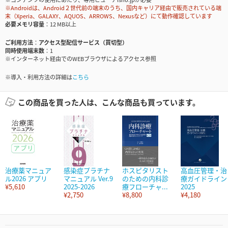
※Androidは、Android２世代前の端末のうち、国内キャリア経由で販売されている端
末（Xperia、GALAXY、AQUOS、ARROWS、Nexusなど）にて動作確認しています
必要メモリ容量
12 MB以上
ご利用方法
アクセス型配信サービス（買切型）
同時使用端末数
1
※インターネット経由でのWEBブラウザによるアクセス参照
※導入・利用方法の詳細は
こちら
この商品を買った人は、こんな商品も買っています。
治療薬マニュア
感染症プラチナ
ホスピタリスト
高血圧管理・治
ル2026 アプリ
マニュアル Ver.9
のための内科診
療ガイドライン
¥5,610
2025-2026
療フローチャ...
2025
¥2,750
¥8,800
¥4,180