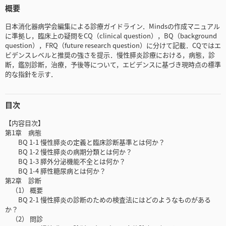
概要
日本消化器病学会編集による診療ガイドライン．Mindsの作成マニュアル
に準拠し，臨床上の疑問をCQ（clinical question），BQ（background
question），FRQ（future research question）に分けて記載．CQではエ
ビデンスレベルと推奨の強さを提示．慢性膵炎診療における，病態，診
断，鑑別診断，治療，予後等について，エビデンスに基づき現時点の標準
的な指針を示す．
目次
【内容目次】
第1章 病態
BQ 1-1 慢性膵炎の定義と臨床診断基準とは何か？
BQ 1-2 慢性膵炎の病期分類とは何か？
BQ 1-3 膵外分泌機能不全とは何か？
BQ 1-4 膵性糖尿病とは何か？
第2章 診断
（1） 概要
BQ 2-1 慢性膵炎の診断のための検査法にはどのようなものがある
か？
（2） 問診