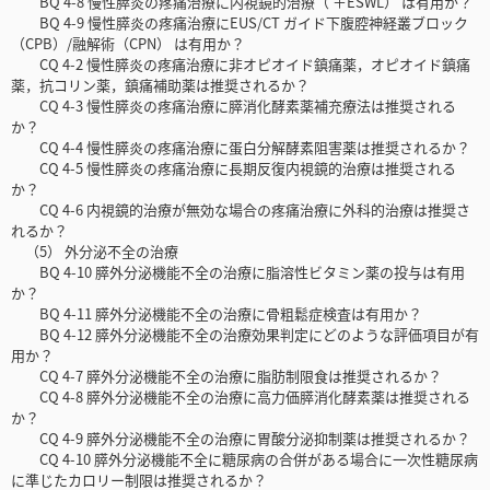
BQ 4-8 慢性膵炎の疼痛治療に内視鏡的治療（ ＋ESWL） は有用か？
BQ 4-9 慢性膵炎の疼痛治療にEUS/CT ガイド下腹腔神経叢ブロック
（CPB）/融解術（CPN） は有用か？
CQ 4-2 慢性膵炎の疼痛治療に非オピオイド鎮痛薬，オピオイド鎮痛
薬，抗コリン薬，鎮痛補助薬は推奨されるか？
CQ 4-3 慢性膵炎の疼痛治療に膵消化酵素薬補充療法は推奨される
か？
CQ 4-4 慢性膵炎の疼痛治療に蛋白分解酵素阻害薬は推奨されるか？
CQ 4-5 慢性膵炎の疼痛治療に長期反復内視鏡的治療は推奨される
か？
CQ 4-6 内視鏡的治療が無効な場合の疼痛治療に外科的治療は推奨さ
れるか？
（5） 外分泌不全の治療
BQ 4-10 膵外分泌機能不全の治療に脂溶性ビタミン薬の投与は有用
か？
BQ 4-11 膵外分泌機能不全の治療に骨粗鬆症検査は有用か？
BQ 4-12 膵外分泌機能不全の治療効果判定にどのような評価項目が有
用か？
CQ 4-7 膵外分泌機能不全の治療に脂肪制限食は推奨されるか？
CQ 4-8 膵外分泌機能不全の治療に高力価膵消化酵素薬は推奨される
か？
CQ 4-9 膵外分泌機能不全の治療に胃酸分泌抑制薬は推奨されるか？
CQ 4-10 膵外分泌機能不全に糖尿病の合併がある場合に一次性糖尿病
に準じたカロリー制限は推奨されるか？