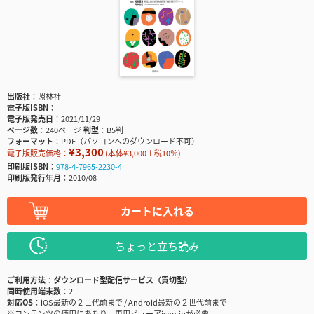
出版社
照林社
電子版ISBN
電子版発売日
2021/11/29
ページ数
240ページ
判型
B5判
フォーマット
PDF（パソコンへのダウンロード不可）
¥3,300
電子版販売価格：
(本体¥3,000＋税10％)
印刷版ISBN
978-4-7965-2230-4
印刷版発行年月
2010/08
カートに入れる
ちょっと立ち読み
ご利用方法
ダウンロード型配信サービス（買切型）
同時使用端末数
2
対応OS
iOS最新の２世代前まで / Android最新の２世代前まで
※コンテンツの使用にあたり、専用ビューアisho.jpが必要