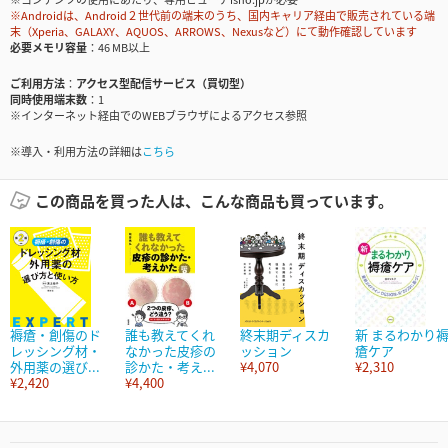
※Androidは、Android２世代前の端末のうち、国内キャリア経由で販売されている端
末（Xperia、GALAXY、AQUOS、ARROWS、Nexusなど）にて動作確認しています
必要メモリ容量
46 MB以上
ご利用方法
アクセス型配信サービス（買切型）
同時使用端末数
1
※インターネット経由でのWEBブラウザによるアクセス参照
※導入・利用方法の詳細は
こちら
この商品を買った人は、こんな商品も買っています。
褥瘡・創傷のド
誰も教えてくれ
終末期ディスカ
新 まるわかり
レッシング材・
なかった皮疹の
ッション
瘡ケア
外用薬の選び...
診かた・考え...
¥4,070
¥2,310
¥2,420
¥4,400