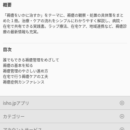
概要
「褥瘡をいかに治すか」をテーマに、褥瘡の観察・処置の具体策をまと
めた１冊。治療・ケアの流れをシンプルにわかりやすく解説し、病院・
在宅で共有できる実践書。ラップ療法、在宅ケア、地域連携など、褥瘡診
療の最新情報も充実。
目次
誰でもできる褥瘡管理をめざして
褥瘡の基本を知る
褥瘡管理のやさしい進め方
在宅で行う褥瘡ケアの工夫
褥瘡症例カンファレンス
isho.jpアプリ
カテゴリー
アカウントサービス