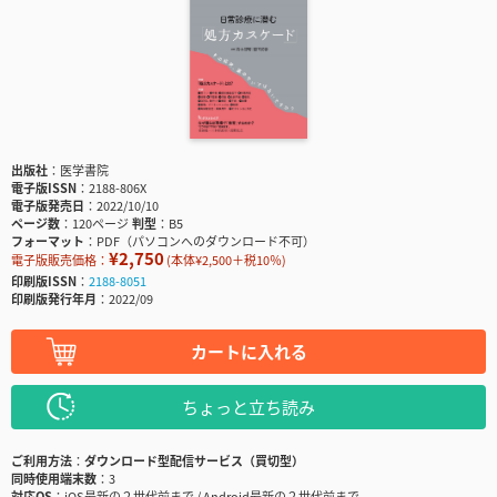
出版社
医学書院
電子版ISSN
2188-806X
電子版発売日
2022/10/10
ページ数
120ページ
判型
B5
フォーマット
PDF（パソコンへのダウンロード不可）
¥2,750
電子版販売価格：
(本体¥2,500＋税10％)
印刷版ISSN
2188-8051
印刷版発行年月
2022/09
カートに入れる
ちょっと立ち読み
ご利用方法
ダウンロード型配信サービス（買切型）
同時使用端末数
3
対応OS
iOS最新の２世代前まで / Android最新の２世代前まで