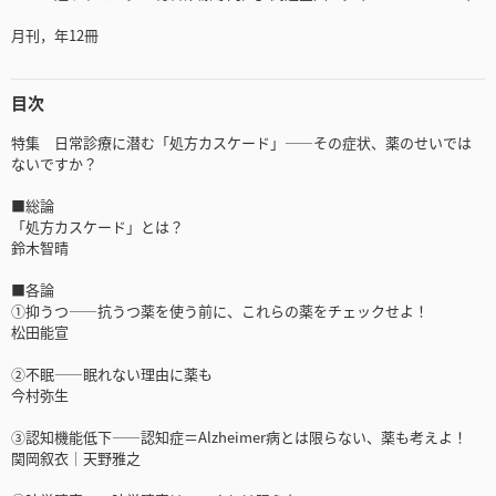
月刊，年12冊
目次
特集 日常診療に潜む「処方カスケード」――その症状、薬のせいでは
ないですか？
■総論
「処方カスケード」とは？
鈴木智晴
■各論
①抑うつ――抗うつ薬を使う前に、これらの薬をチェックせよ！
松田能宣
②不眠――眠れない理由に薬も
今村弥生
③認知機能低下――認知症＝Alzheimer病とは限らない、薬も考えよ！
関岡叙衣│天野雅之