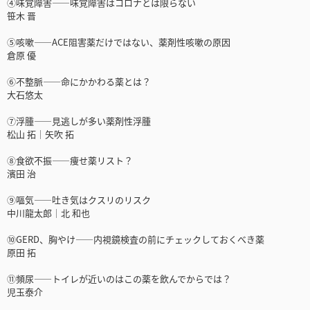
④味覚障害――味覚障害はコロナとは限らない
笹木 晋
⑤咳嗽――ACE阻害薬だけではない、薬剤性咳嗽の原因
倉原 優
⑥不整脈――命にかかわる薬とは？
大石悠太
⑦浮腫――見逃しが多い薬剤性浮腫
松山 拓│矢吹 拓
⑧食欲不振――痩せ薬リスト？
濱田 治
⑨嘔気――吐き気はクスリのリスク
中川龍太郎│北 和也
⑩GERD、胸やけ――内視鏡検査の前にチェックしておくべき薬
原田 拓
⑪頻尿――トイレが近いのはこの薬を飲んでからでは？
児玉泰介