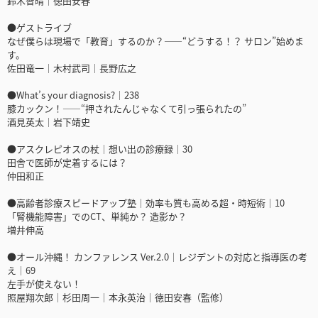
鈴木智晴｜徳田安春
●ゲストライブ
なぜ僕らは現場で「教育」するのか？――“どうする！？ サロン”始めま
す。
佐田竜一｜木村武司｜長野広之
●What’s your diagnosis?｜238
膝カックン！――“押されたんじゃなくて引っ張られたの”
酒見英太｜岩下靖史
●アスクレピオスの杖｜想い出の診療録｜30
田舎で医師が定着するには？
仲田和正
●高齢者診療スピードアップ塾｜効率も質も高める超・時短術｜10
「腎機能障害」でのCT、単純か？ 造影か？
増井伸高
●オール沖縄！ カンファレンス Ver.2.0｜レジデントの対応と指導医の考
え｜69
左手が使えない！
照屋翔次郎｜杉田周一｜本永英治｜徳田安春（監修）