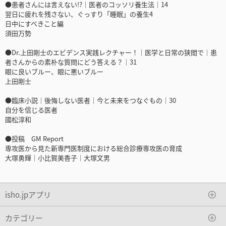
●患者さんには言えない!?｜医者のコッソリ養生法｜14
翌日に疲れを残さない、ぐっすり「睡眠」の養生4
日中にすべきこと編
須田万勢
●Dr.上田剛士のエビデンス実践レクチャー！｜医学と日常の狭間で｜患
者さんからの素朴な質問にどう答える？｜31
眼に良いブルー、眼に悪いブルー
上田剛士
●臨床小説｜後悔しない医者｜今と未来をつなぐもの｜30
自分を信じる医者
國松淳和
●投稿 GM Report
専攻医から見た新専門医制度における総合診療専攻医の育成
大塚勇輝｜小比賀美香子｜大塚文男
isho.jpアプリ
カテゴリー