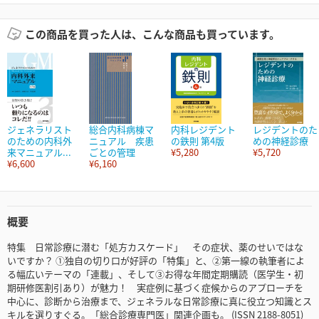
この商品を買った人は、こんな商品も買っています。
ジェネラリスト
総合内科病棟マ
内科レジデント
レジデントのた
のための内科外
ニュアル 疾患
の鉄則 第4版
めの神経診療
来マニュアル...
ごとの管理
¥5,280
¥5,720
¥6,600
¥6,160
概要
特集 日常診療に潜む「処方カスケード」 その症状、薬のせいではな
いですか？ ①独自の切り口が好評の「特集」と、②第一線の執筆者によ
る幅広いテーマの「連載」、そして③お得な年間定期購読（医学生・初
期研修医割引あり）が魅力！ 実症例に基づく症候からのアプローチを
中心に、診断から治療まで、ジェネラルな日常診療に真に役立つ知識とス
キルを選りすぐる。「総合診療専門医」関連企画も。 (ISSN 2188-8051)