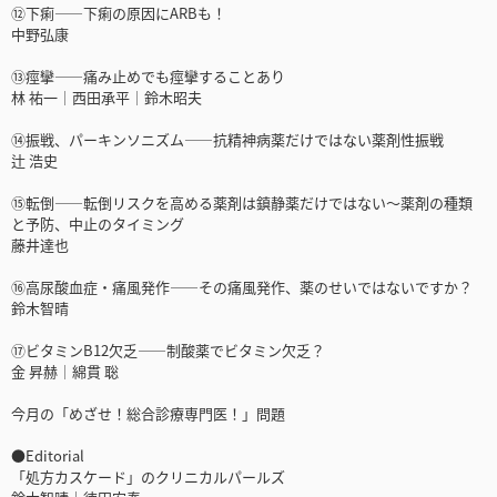
⑫下痢――下痢の原因にARBも！
中野弘康
⑬痙攣――痛み止めでも痙攣することあり
林 祐一│西田承平│鈴木昭夫
⑭振戦、パーキンソニズム――抗精神病薬だけではない薬剤性振戦
辻 浩史
⑮転倒――転倒リスクを高める薬剤は鎮静薬だけではない〜薬剤の種類
と予防、中止のタイミング
藤井達也
⑯高尿酸血症・痛風発作――その痛風発作、薬のせいではないですか？
鈴木智晴
⑰ビタミンB12欠乏――制酸薬でビタミン欠乏？
金 昇赫│綿貫 聡
今月の「めざせ！総合診療専門医！」問題
●Editorial
「処方カスケード」のクリニカルパールズ