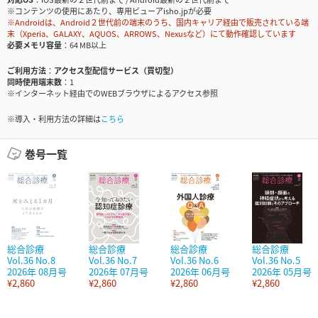
※コンテンツの使用にあたり、専用ビューアisho.jpが必要
※Androidは、Android２世代前の端末のうち、国内キャリア経由で販売されている端
末（Xperia、GALAXY、AQUOS、ARROWS、Nexusなど）にて動作確認しています
必要メモリ容量
64 MB以上
ご利用方法
アクセス型配信サービス（買切型）
同時使用端末数
1
※インターネット経由でのWEBブラウザによるアクセス参照
※導入・利用方法の詳細は
こちら
巻号一覧
総合診療
総合診療
総合診療
総合診療
Vol.36 No.8
Vol.36 No.7
Vol.36 No.6
Vol.36 No.5
2026年 08月号
2026年 07月号
2026年 06月号
2026年 05月号
¥2,860
¥2,860
¥2,860
¥2,860