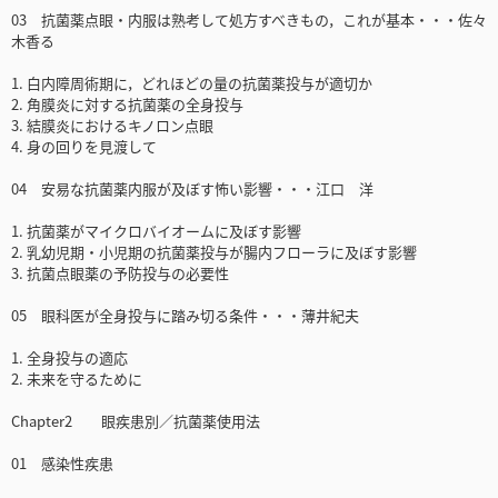
03 抗菌薬点眼・内服は熟考して処方すべきもの，これが基本・・・佐々
木香る
1. 白内障周術期に，どれほどの量の抗菌薬投与が適切か
2. 角膜炎に対する抗菌薬の全身投与
3. 結膜炎におけるキノロン点眼
4. 身の回りを見渡して
04 安易な抗菌薬内服が及ぼす怖い影響・・・江口 洋
1. 抗菌薬がマイクロバイオームに及ぼす影響
2. 乳幼児期・小児期の抗菌薬投与が腸内フローラに及ぼす影響
3. 抗菌点眼薬の予防投与の必要性
05 眼科医が全身投与に踏み切る条件・・・薄井紀夫
1. 全身投与の適応
2. 未来を守るために
Chapter2 眼疾患別／抗菌薬使用法
01 感染性疾患