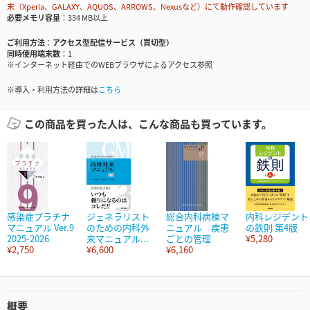
末（Xperia、GALAXY、AQUOS、ARROWS、Nexusなど）にて動作確認しています
必要メモリ容量
334 MB以上
ご利用方法
アクセス型配信サービス（買切型）
同時使用端末数
1
※インターネット経由でのWEBブラウザによるアクセス参照
※導入・利用方法の詳細は
こちら
この商品を買った人は、こんな商品も買っています。
感染症プラチナ
ジェネラリスト
総合内科病棟マ
内科レジデント
マニュアル Ver.9
のための内科外
ニュアル 疾患
の鉄則 第4版
2025-2026
来マニュアル...
ごとの管理
¥5,280
¥2,750
¥6,600
¥6,160
概要