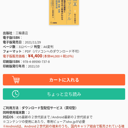
出版社
三輪書店
電子版ISBN
電子版発売日
2021/11/29
ページ数
312ページ
判型
A6変判
フォーマット
PDF（パソコンへのダウンロード不可）
¥4,400
電子版販売価格：
(本体¥4,000＋税10％)
印刷版ISBN
978-4-89590-737-8
印刷版発行年月
2021/10
カートに入れる
ちょっと立ち読み
ご利用方法
ダウンロード型配信サービス（買切型）
同時使用端末数
2
対応OS
iOS最新の２世代前まで / Android最新の２世代前まで
※コンテンツの使用にあたり、専用ビューアisho.jpが必要
※Androidは、Android２世代前の端末のうち、国内キャリア経由で販売されている端