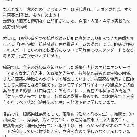
なんとなく…念のため…とりあえず…は時代遅れ。“充血を見れば、すぐ
抗菌薬点眼”は、もう止めよう！
最適な抗菌薬と適切な中止時期がわかる、点眼・内服・点滴の実践的な
処方例が満載
本書は、眼感染症分野で抗菌薬適正使用に真剣に取り組んできた医師たち
による「眼科領域 抗菌薬適正使用推進チームの提言」です。眼感染症の
エキスパートといわれる執筆者たちの中で現時点でのスタンダードとなる
考え方、処方が示されています。
総論では、全身の感染症を知り尽くした感染症内科のオピニオンリーダ
ーである青木洋介先生、矢野晴美先生が、抗菌薬と患者と微生物の関係、
また抗菌薬の特徴をわかりやすく解説しています。抗菌薬を使用する医師
として大前提となる知識です。続いてマイクロバイオームの観点から抗菌
薬が与える影響（江口洋先生）を明らかにし、現在の眼科領域の問題点
（佐々木香る先生）に加え、抗菌薬の影響を鑑みても、なお眼科で全身投
与を行うべき状況（薄井紀夫先生）を簡潔明瞭に記しています。
各論では、眼感染性疾患として、眼瞼炎（佐々木香る先生）、結膜炎（中
川尚先生）、角膜炎（鈴木崇先生）、涙道関連疾患（戸所大輔先生）、
眼窩蜂巣炎（稲田紀子先生）を取り上げ、日ごろからそれぞれのエキスパ
ートが投与している推奨処方を、本音を含めて惜しみなく開示していま
す。