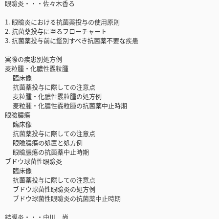
眼瞼炎・・・佐々木香る
1. 眼瞼炎における抗菌薬投与の使用原則
2. 抗菌薬投与に至るフローチャート
3. 抗菌薬投与前に鑑別すべき抗菌薬不要な疾患
実際の疾患別処方例
麦粒腫・化膿性霰粒腫
臨床像
抗菌薬投与に際しての注意点
麦粒腫・化膿性霰粒腫の処方例
麦粒腫・化膿性霰粒腫の抗菌薬中止時期
眼瞼膿瘍
臨床像
抗菌薬投与に際しての注意点
眼瞼膿瘍の処置と処方例
眼瞼膿瘍の抗菌薬中止時期
ブドウ球菌性眼瞼炎
臨床像
抗菌薬投与に際しての注意点
ブドウ球菌性眼瞼炎の処方例
ブドウ球菌性眼瞼炎の抗菌薬中止時期
結膜炎・・・中川 尚