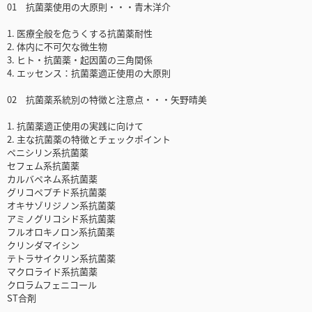
01 抗菌薬使用の大原則・・・青木洋介
1. 医療全般を危うくする抗菌薬耐性
2. 体内に不可欠な微生物
3. ヒト・抗菌薬・起因菌の三角関係
4. エッセンス：抗菌薬適正使用の大原則
02 抗菌薬系統別の特徴と注意点・・・矢野晴美
1. 抗菌薬適正使用の実践に向けて
2. 主な抗菌薬の特徴とチェックポイント
ペニシリン系抗菌薬
セフェム系抗菌薬
カルバペネム系抗菌薬
グリコペプチド系抗菌薬
オキサゾリジノン系抗菌薬
アミノグリコシド系抗菌薬
フルオロキノロン系抗菌薬
クリンダマイシン
テトラサイクリン系抗菌薬
マクロライド系抗菌薬
クロラムフェニコール
ST合剤