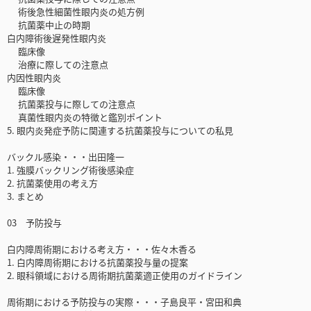
術後急性細菌性眼内炎の処方例
抗菌薬中止の時期
白内障術後遅発性眼内炎
臨床像
治療に際しての注意点
内因性眼内炎
臨床像
抗菌薬投与に際しての注意点
真菌性眼内炎の特徴と鑑別ポイント
5. 眼内炎発症予防に関連する抗菌薬投与についての私見
バックル感染・・・出田隆一
1. 強膜バックリング術後感染症
2. 抗菌薬使用の考え方
3. まとめ
03 予防投与
白内障周術期における考え方・・・佐々木香る
1. 白内障周術期における抗菌薬投与量の提案
2. 眼科領域における周術期抗菌薬適正使用のガイドライン
周術期における予防投与の実際・・・子島良平・宮田和典