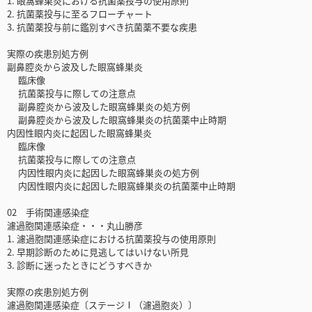
1. 眼窩蜂巣炎における抗菌薬投与の使用原則
2. 抗菌薬投与に至るフローチャート
3. 抗菌薬投与前に鑑別すべき抗菌薬不要な疾患
実際の疾患別処方例
副鼻腔炎から波及した眼窩蜂巣炎
臨床像
抗菌薬投与に際しての注意点
副鼻腔炎から波及した眼窩蜂巣炎の処方例
副鼻腔炎から波及した眼窩蜂巣炎の抗菌薬中止時期
内因性眼内炎に起因した眼窩蜂巣炎
臨床像
抗菌薬投与に際しての注意点
内因性眼内炎に起因した眼窩蜂巣炎の処方例
内因性眼内炎に起因した眼窩蜂巣炎の抗菌薬中止時期
02 手術関連感染症
濾過胞関連感染症・・・丸山勝彦
1. 濾過胞関連感染症における抗菌薬投与の使用原則
2. 早期診断のために見逃してはいけない所見
3. 診断に迷ったときにどうすべきか
実際の疾患別処方例
濾過胞関連感染症〔ステージⅠ（濾過胞炎）〕