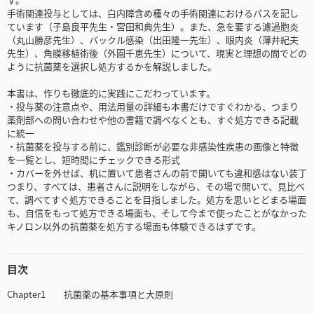
手術関連投与としては、白内障含め種々の手術関連におけるパスを記し
ています（子島良平先生・宮田和典先生）。また、急を要する濾過胞炎
（丸山勝彦先生）、バックル感染（出田隆一先生）、眼内炎（薄井紀夫
先生）、角膜移植術後（外園千恵先生）について、現実と理想の間でどの
ように抗菌薬を選択し処方するかを解説しました。
本書は、作りも徹底的に実践にこだわっています。
・投与薬の注意点や、用法用量の詳細も本書だけですぐわかる、つまり
薬剤部への問い合わせや他の書籍で調べなくとも、すぐ処方できる記載
に統一
・抗菌薬を投与する前に、鑑別診断が必要な非感染性疾患の画像と特徴
を一覧とし、短時間にチェックできる形式
・カバーを外せば、机に置いて患者さんの前で開いても違和感はない装丁
つまり、すべては、患者さんに説明をしながら、その場で開いて、見比べ
て、調べてすぐ処方できることを目指しました。処方を思いとどまる場面
も、自信をもって処方できる場面も、そして今まで使ったことがなかった
キノロン以外の抗菌薬を処方する場面も体験できるはずです。
目次
Chapter1 抗菌薬の基本事項と大原則