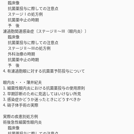
臨床像
抗菌薬投与に際しての注意点
ステージⅠの処方例
抗菌薬中止の時期
予 後
濾過胞関連感染症〔ステージⅡ～Ⅲ（眼内炎）〕
臨床像
抗菌薬投与に際しての注意点
ステージⅡ～Ⅲの処方例
外科治療の時期
抗菌薬中止の時期
予 後
4. 有濾過胞眼に対する抗菌薬予防投与について
眼内炎・・・薄井紀夫
1. 細菌性眼内炎における抗菌薬投与の使用原則
2. 早期診断のために見逃してはいけない所見
3. 感染症かどうか迷ったときにどうすべきか
4. 硝子体手術の実際
実際の疾患別処方例
術後急性細菌性眼内炎
臨床像
抗菌薬投与に際しての注意点