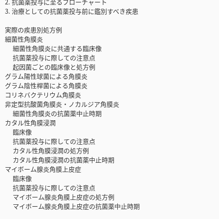
2. 抗菌薬投与に至るフローチャート
3. 治療としての抗菌薬投与前に鑑別すべき疾患
実際の疾患別処方例
細菌性角膜炎
細菌性角膜炎に共通する臨床像
抗菌薬投与に際しての注意点
起因菌ごとの臨床像と処方例
グラム陽性球菌による角膜炎
グラム陰性桿菌による角膜炎
コリネバクテリウム角膜炎
非定型抗酸菌角膜炎・ノカルジア角膜炎
細菌性角膜炎の抗菌薬中止時期
カタル性角膜浸潤
臨床像
抗菌薬投与に際しての注意点
カタル性角膜浸潤の処方例
カタル性角膜浸潤の抗菌薬中止時期
マイボーム腺炎角膜上皮症
臨床像
抗菌薬投与に際しての注意点
マイボーム腺炎角膜上皮症の処方例
マイボーム腺炎角膜上皮症の抗菌薬中止時期