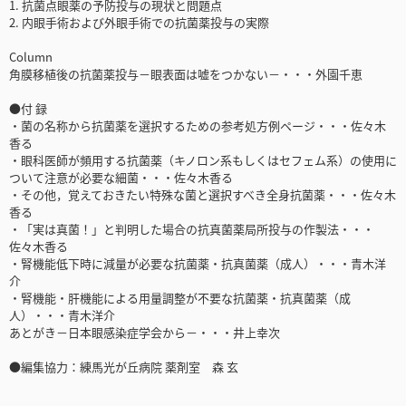
1. 抗菌点眼薬の予防投与の現状と問題点
2. 内眼手術および外眼手術での抗菌薬投与の実際
Column
角膜移植後の抗菌薬投与－眼表面は嘘をつかない－・・・外園千恵
●付 録
・菌の名称から抗菌薬を選択するための参考処方例ページ・・・佐々木
香る
・眼科医師が頻用する抗菌薬（キノロン系もしくはセフェム系）の使用に
ついて注意が必要な細菌・・・佐々木香る
・その他，覚えておきたい特殊な菌と選択すべき全身抗菌薬・・・佐々木
香る
・「実は真菌！」と判明した場合の抗真菌薬局所投与の作製法・・・
佐々木香る
・腎機能低下時に減量が必要な抗菌薬・抗真菌薬（成人）・・・青木洋
介
・腎機能・肝機能による用量調整が不要な抗菌薬・抗真菌薬（成
人）・・・青木洋介
あとがき－日本眼感染症学会から－・・・井上幸次
●編集協力：練馬光が丘病院 薬剤室 森 玄