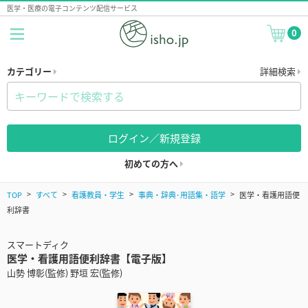
医学・医療の電子コンテンツ配信サービス
0
カテゴリー
詳細検索
ログイン／新規登録
初めての方へ
TOP
すべて
看護教員・学生
事典・辞典･用語集・語学
医学・看護用語便
利辞書
スマートディク
医学・看護用語便利辞書【電子版】
山勢 博彰(監修) 野垣 宏(監修)