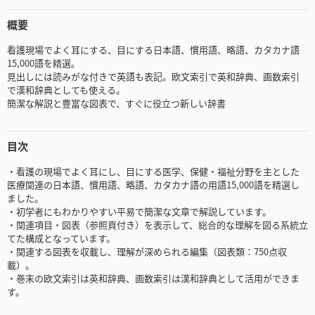
概要
看護現場でよく耳にする、目にする日本語、慣用語、略語、カタカナ語
15,000語を精選。
見出しには読みがな付きで英語も表記。欧文索引で英和辞典、画数索引
で漢和辞典としても使える。
簡潔な解説と豊富な図表で、すぐに役立つ新しい辞書
目次
・看護の現場でよく耳にし、目にする医学、保健・福祉分野を主とした
医療関連の日本語、慣用語、略語、カタカナ語の用語15,000語を精選し
ました。
・初学者にもわかりやすい平易で簡潔な文章で解説しています。
・関連項目・図表（参照頁付き）を表示して、総合的な理解を図る系統立
てた構成となっています。
・関連する図表を収載し、理解が深められる編集（図表類：750点収
載）。
・巻末の欧文索引は英和辞典、画数索引は漢和辞典として活用ができま
す。