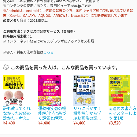
対応OS
iOS最新の２世代前まで / Android最新の２世代前まで
※コンテンツの使用にあたり、専用ビューアisho.jpが必要
※Androidは、Android２世代前の端末のうち、国内キャリア経由で販売されている端
末（Xperia、GALAXY、AQUOS、ARROWS、Nexusなど）にて動作確認しています
必要メモリ容量
202 MB以上
ご利用方法
アクセス型配信サービス（買切型）
同時使用端末数
1
※インターネット経由でのWEBブラウザによるアクセス参照
※導入・利用方法の詳細は
こちら
この商品を買った人は、こんな商品も買っています。
誰も教えてくれ
運動器疾患の機
リハに活かす！
関連図の書き方
なかった皮疹の
能解剖学に基づ
機能解剖から学
をマスターしよ
診かた・考え...
く評価と解釈...
ぶ脳画像の読...
う 第1版
¥4,400
¥4,400
¥4,400
¥3,520