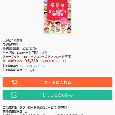
出版社
照林社
電子版ISBN
電子版発売日
2021/11/29
ページ数
1152ページ
判型
A5判
フォーマット
PDF（パソコンへのダウンロード不可）
¥5,280
電子版販売価格：
(本体¥4,800＋税10％)
印刷版ISBN
978-4-7965-2272-4
印刷版発行年月
2012/08
カートに入れる
ちょっと立ち読み
ご利用方法
ダウンロード型配信サービス（買切型）
同時使用端末数
2