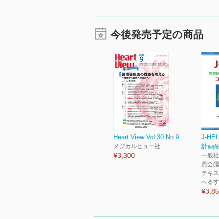
今後発売予定の商品
Heart View Vol.30 No.9
J-H
メジカルビュー社
計画
¥3,300
一般社
員会(
テキス
へるす
¥3,8