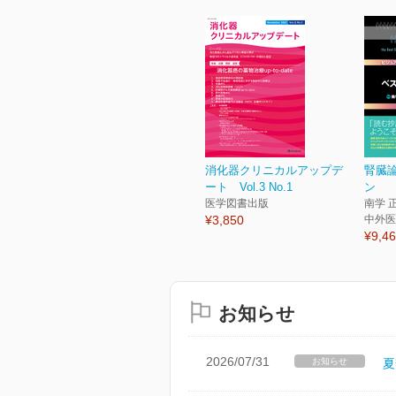
消化器クリニカルアップデ
腎臓
ート Vol.3 No.1
ン
医学図書出版
南学 
¥3,850
中外医
¥9,4
お知らせ
2026/07/31
お知らせ
夏