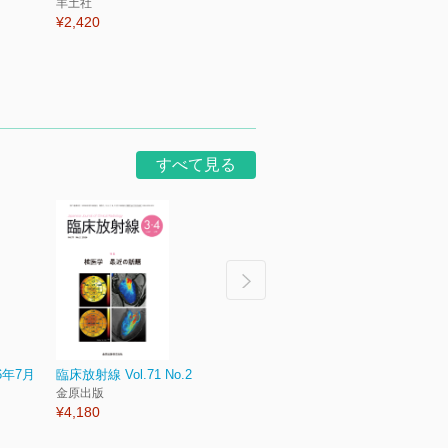
羊土社
岡本 健太(著) 長谷川 洸(著) 永
久保 
¥2,420
田 一平(著)
照林
メディカ出版
¥3,9
¥3,300
すべて見る
6年7月
臨床放射線 Vol.71 No.2
診断と治療 Vol.114 No.8
チャイ
金原出版
診断と治療社
No.8
¥4,180
¥2,970
診断
¥1,8