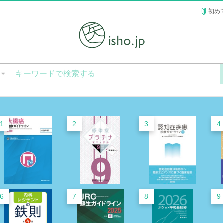
初め
ー
1
2
3
4
6
7
8
9