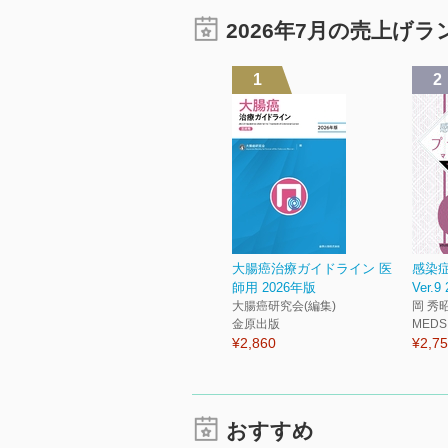
2026年7月の売上げ
1
2
大腸癌治療ガイドライン 医
感染
師用 2026年版
Ver.9
大腸癌研究会(編集)
岡 秀昭
金原出版
MEDS
¥2,860
¥2,7
おすすめ