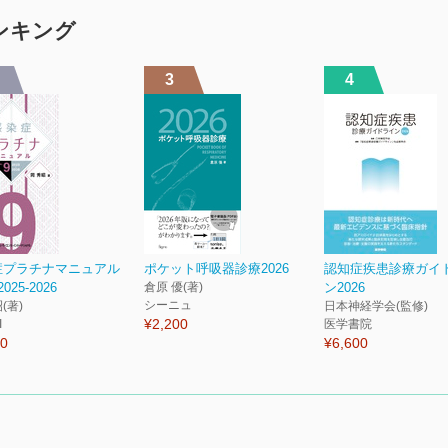
ランキング
3
4
症プラチナマニュアル
ポケット呼吸器診療2026
認知症疾患診療ガイ
 2025-2026
倉原 優(著)
ン2026
シーニュ
(著)
日本神経学会(監修)
¥2,200
I
医学書院
50
¥6,600