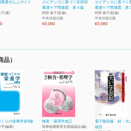
期看護ぜんぶガイド
エビデンスに基づく症状別
エビデンスに基づく
看護ケア関連図 第３版
看護ケア関連図 第
子(著)
阿部 俊子(監修)
阿部 俊子(監修)
中央法規出版
中央法規出版
30
¥3,080
¥3,080
商品）
づくりの栄養学第4版
検査・薬理学改訂
電子復刻版 続・大
修平(編著)
医療秘書教育全国協議会(編)
仮説