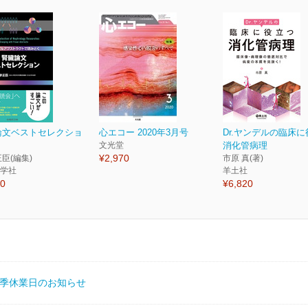
論文ベストセレクショ
心エコー 2020年3月号
Dr.ヤンデルの臨床
文光堂
消化管病理
¥2,970
正臣(編集)
市原 真(著)
学社
羊土社
60
¥6,820
季休業日のお知らせ