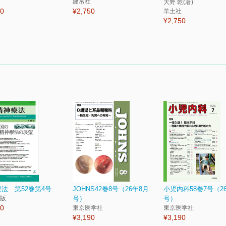
建帛社
大野 乾(著)
40
¥2,750
羊土社
¥2,750
法 第52巻第4号
JOHNS42巻8号（26年8月
小児内科58巻7号（2
版
号）
号）
20
東京医学社
東京医学社
¥3,190
¥3,190