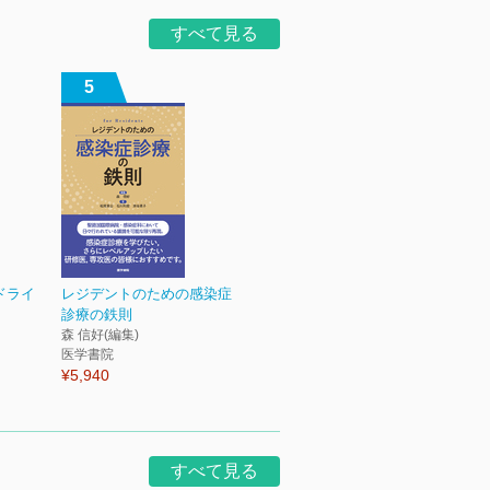
すべて見る
5
ドライ
レジデントのための感染症
診療の鉄則
森 信好(編集)
医学書院
¥5,940
すべて見る