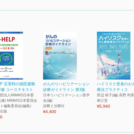
ELP 災害時の病院避難
がんのリハビリテーション
ハイリスク患者のが
研修 コーステキスト
診療ガイドライン 第3版
療法プラクティス
団法人MIMMS日本委
日本リハビリテーション医学
田辺 裕子(編) 高野 利実
監修) MIMMS日本委員会
会(編)
南江堂
ト編集委員会(編集)
診断と治療社
¥5,940
出版
¥4,400
50