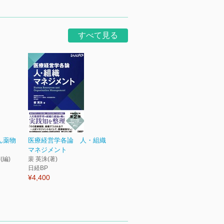
すべて見る
ん薬物
医療経営学各論 人・組織
マネジメント
(編)
裴 英洙(著)
日経BP
¥4,400