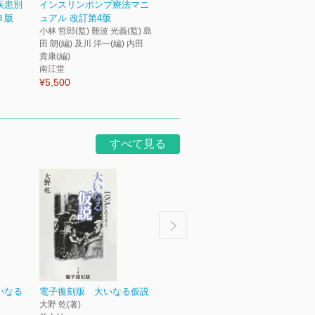
疾患別
インスリンポンプ療法マニ
３版
ュアル 改訂第4版
小林 哲郎(監) 難波 光義(監) 島
田 朗(編) 及川 洋一(編) 内田
貴康(編)
南江堂
¥5,500
すべて見る
いなる
電子復刻版 大いなる仮説
採用と業務の“仕組み化”で
超改
大野 乾(著)
作る 成長する訪問看護ス...
いた