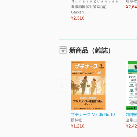
建帛社
ＮｕｒｓｉｎｇＣａｎｖａｓ
¥2,6
看護師国試対策室(編)
Gakken
¥2,310
新商品（雑誌）
プチナース Vol.35 No.10
精神療
照林社
金剛出
¥1,210
¥2,4