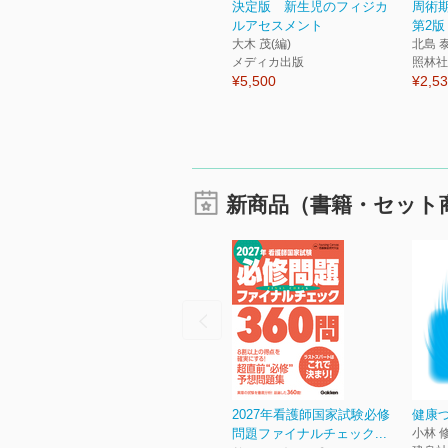
決定版 新生児のフィジカ
周術
ルアセスメント
第2版
大木 茂(編)
北島 泰
メディカ出版
照林社
¥5,500
¥2,5
新商品（書籍・セット
2027年看護師国家試験必修
健康
問題ファイナルチェック...
小林 