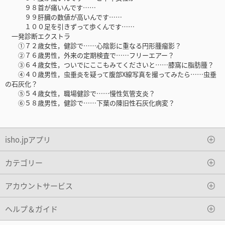
９８首が痛いんです……
９９肝臓の数値が高いんです……
１００足を引きずって歩くんです……
一発診断エクストラ
①７２歳女性，健診で……心陰影に重なる円形腫瘤影？
②７６歳男性，外来の定期検査で……フリーエアー？
③６４歳女性，ついでにここもみてくださいと……膝窩に脂肪腫？
④４０歳男性，虫垂炎を疑って腹部X線写真を撮ってみたら……虫垂
の石灰化？
⑤５４歳女性，職場健診で……慢性気管支炎？
⑥５８歳男性，健診で……下葉の陳旧性石灰化病変？
isho.jpアプリ
カテゴリー
アカウントサービス
ヘルプ＆ガイド