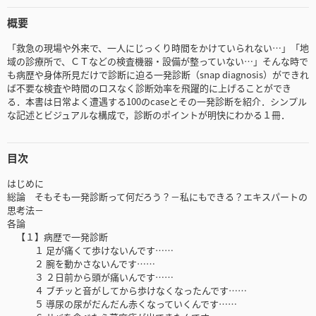
概要
「救急の現場や外来で、一人にじっくり時間をかけていられない…」「地
域の診療所で、ＣＴなどの検査機器・設備が整っていない…」そんな時で
も病歴や身体所見だけで診断に迫る一発診断（snap diagnosis）ができれ
ば不要な検査や時間のロスなく診断効率を飛躍的に上げることができ
る．本書は日常よく遭遇する100のcaseとその一発診断を紹介．シンプル
な記述とビジュアルな構成で，診断のポイントが明快にわかる１冊．
目次
はじめに
総論 そもそも一発診断って何だろう？－私にもできる？エキスパートの
思考法－
各論
【１】病歴で一発診断
１ 足が痛くて歩けないんです……
２ 腕を動かさないんです……
３ ２日前から頭が痛いんです……
４ ブチッと音がしてから歩けなくなったんです……
５ 導尿の尿がだんだん赤くなっていくんです……