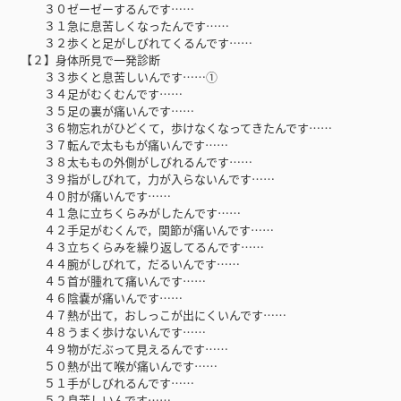
３０ゼーゼーするんです……
３１急に息苦しくなったんです……
３２歩くと足がしびれてくるんです……
【２】身体所見で一発診断
３３歩くと息苦しいんです……①
３４足がむくむんです……
３５足の裏が痛いんです……
３６物忘れがひどくて，歩けなくなってきたんです……
３７転んで太ももが痛いんです……
３８太ももの外側がしびれるんです……
３９指がしびれて，力が入らないんです……
４０肘が痛いんです……
４１急に立ちくらみがしたんです……
４２手足がむくんで，関節が痛いんです……
４３立ちくらみを繰り返してるんです……
４４腕がしびれて，だるいんです……
４５首が腫れて痛いんです……
４６陰嚢が痛いんです……
４７熱が出て，おしっこが出にくいんです……
４８うまく歩けないんです……
４９物がだぶって見えるんです……
５０熱が出て喉が痛いんです……
５１手がしびれるんです……
５２息苦しいんです……