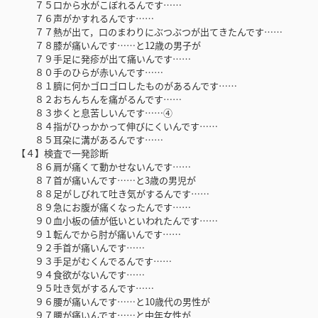
７５口から水がこぼれるんです……
７６声がかすれるんです……
７７熱が出て，口のまわりにぶつぶつが出てきたんです……
７８膝が痛いんです……と12歳の男子が
７９手足に発疹が出て痛いんです……
８０手のひらが赤いんです……
８１臍に何かゴロゴロしたものがあるんです……
８２おちんちんを痛がるんです……
８３歩くと息苦しいんです……④
８４指がひっかかって伸びにくいんです……
８５耳朶に溝があるんです……
【４】検査で一発診断
８６肩が痛くて動かせないんです……
８７首が痛いんです……と3歳の男児が
８８足がしびれて吐き気がするんです……
８９急にお腹が痛くなったんです……
９０血小板の値が低いといわれたんです……
９１転んでから肘が痛いんです……
９２手首が痛いんです……
９３手足がむくんでるんです……
９４食欲がないんです……
９５吐き気がするんです……
９６腰が痛いんです……と10歳代の男性が
９７腰が痛いんです……と中年女性が