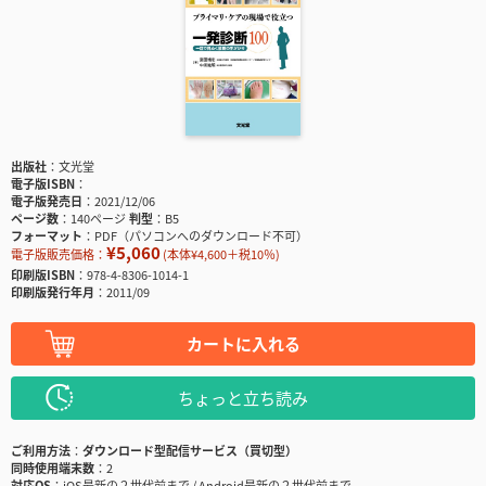
出版社
文光堂
電子版ISBN
電子版発売日
2021/12/06
ページ数
140ページ
判型
B5
フォーマット
PDF（パソコンへのダウンロード不可）
¥5,060
電子版販売価格：
(本体¥4,600＋税10％)
印刷版ISBN
978-4-8306-1014-1
印刷版発行年月
2011/09
カートに入れる
ちょっと立ち読み
ご利用方法
ダウンロード型配信サービス（買切型）
同時使用端末数
2
対応OS
iOS最新の２世代前まで / Android最新の２世代前まで