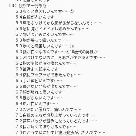
【３】視診で一発診断
５３歩くと息苦しいんです……②
５４白眼が赤いんです……
５５肩をぶつけてから腕があがらないんです……
５６急に胸がドキドキし始めたんです……
５７物がつかみにくいんです……
５８胸が張って痛いんです……
５９歩くと息苦しいんです……③
６０指が白くなるんです……と10歳代の男性が
６１ぶつけてないのに，青あざができるんです……
６２指の関節が時々痛むんです……
６３最近よく転ぶんです……
６４額にブツブツができたんです……
６５手が黄色いんです……
６６痛がゆい発疹が出たんです……
６７顔が腫れて痛いんです……
６８足がかゆいんです……
６９爪が白いんです……
７０まぶたが腫れて，痛いんです……
７１白眼のふちが盛り上がっているんです……
７２蓄尿バッグが紫色になっているんです……
７３目が痛くてぼやけるんです……
７４むこうずねに押すと痛い発疹が出たんです……