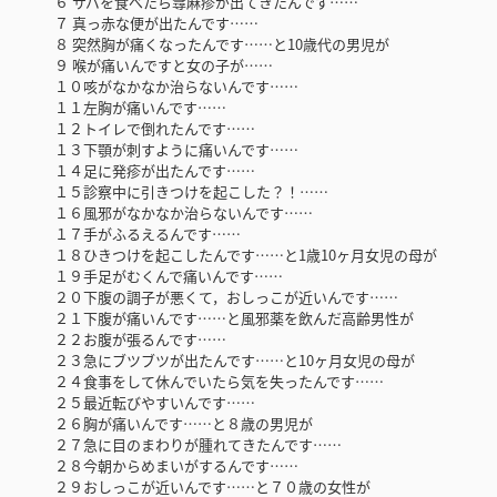
６ サバを食べたら蕁麻疹が出てきたんです……
７ 真っ赤な便が出たんです……
８ 突然胸が痛くなったんです……と10歳代の男児が
９ 喉が痛いんですと女の子が……
１０咳がなかなか治らないんです……
１１左胸が痛いんです……
１２トイレで倒れたんです……
１３下顎が刺すように痛いんです……
１４足に発疹が出たんです……
１５診察中に引きつけを起こした？！……
１６風邪がなかなか治らないんです……
１７手がふるえるんです……
１８ひきつけを起こしたんです……と1歳10ヶ月女児の母が
１９手足がむくんで痛いんです……
２０下腹の調子が悪くて，おしっこが近いんです……
２１下腹が痛いんです……と風邪薬を飲んだ高齢男性が
２２お腹が張るんです……
２３急にブツブツが出たんです……と10ヶ月女児の母が
２４食事をして休んでいたら気を失ったんです……
２５最近転びやすいんです……
２６胸が痛いんです……と８歳の男児が
２７急に目のまわりが腫れてきたんです……
２８今朝からめまいがするんです……
２９おしっこが近いんです……と７０歳の女性が