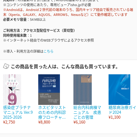
※コンテンツの使用にあたり、専用ビューアisho.jpが必要
※Androidは、Android２世代前の端末のうち、国内キャリア経由で販売されている端
末（Xperia、GALAXY、AQUOS、ARROWS、Nexusなど）にて動作確認しています
必要メモリ容量
54 MB以上
ご利用方法
アクセス型配信サービス（買切型）
同時使用端末数
1
※インターネット経由でのWEBブラウザによるアクセス参照
※導入・利用方法の詳細は
こちら
この商品を買った人は、こんな商品も買っています。
感染症プラチナ
ホスピタリスト
総合内科病棟マ
糖尿病治療ガイ
マニュアル Ver.9
のための内科診
ニュアル 疾患
ド2024
2025-2026
療フローチャ...
ごとの管理
¥1,100
¥2,750
¥8,800
¥6,160