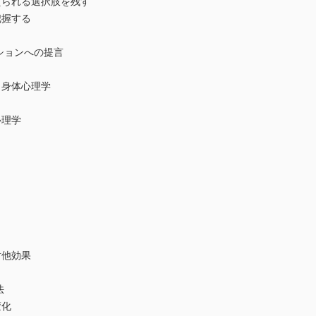
られる選択肢を残す
把握する
ションへの提言
身体心理学
心理学
対他効果
法
変化