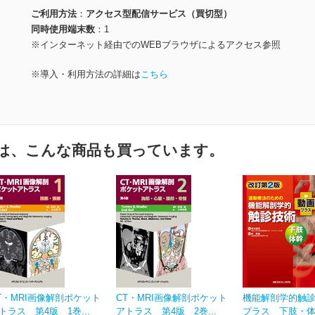
ご利用方法
アクセス型配信サービス（買切型）
同時使用端末数
1
※インターネット経由でのWEBブラウザによるアクセス参照
※導入・利用方法の詳細は
こちら
は、こんな商品も買っています。
T・MRI画像解剖ポケット
CT・MRI画像解剖ポケット
機能解剖学的触診
トラス 第4版 1巻...
アトラス 第4版 2巻...
プラス 下肢・体幹