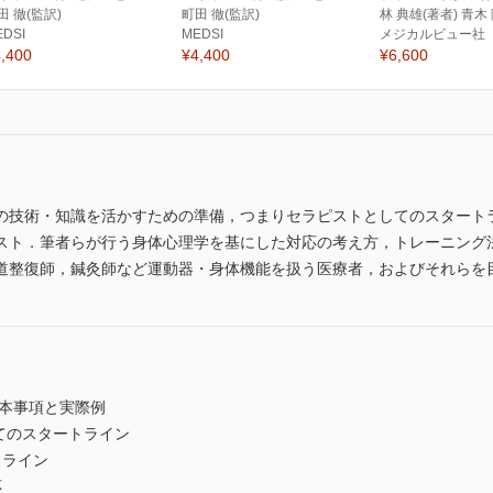
田 徹(監訳)
町田 徹(監訳)
林 典雄(著者) 青木
EDSI
MEDSI
メジカルビュー社
,400
¥4,400
¥6,600
の技術・知識を活かすための準備，つまりセラピストとしてのスタート
スト．筆者らが行う身体心理学を基にした対応の考え方，トレーニング
道整復師，鍼灸師など運動器・身体機能を扱う医療者，およびそれらを
基本事項と実際例
てのスタートライン
トライン
応