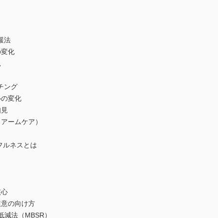
緩法
の変化
見
チング
心の変化
知見
アームケア）
フルネスとは
核心
意の向け方
減法（MBSR）