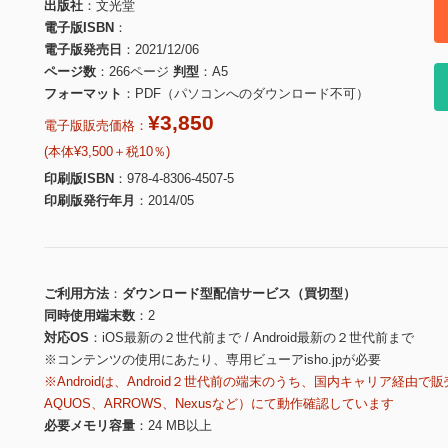
出版社
文光堂
電子版ISBN
電子版発売日
2021/12/06
ページ数
266ページ
判型
A5
フォーマット
PDF（パソコンへのダウンロード不可）
¥3,850
電子版販売価格：
(本体¥3,500＋税10％)
印刷版ISBN
978-4-8306-4507-5
印刷版発行年月
2014/05
ご利用方法
ダウンロード型配信サービス（買切型）
同時使用端末数
2
対応OS
iOS最新の２世代前まで / Android最新の２世代前まで
※コンテンツの使用にあたり、専用ビューアisho.jpが必要
※Androidは、Android２世代前の端末のうち、国内キャリア経由で販
AQUOS、ARROWS、Nexusなど）にて動作確認しています
必要メモリ容量
24 MB以上