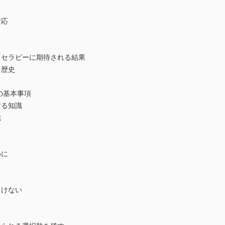
対応
セラピーに期待される結果
る歴史
の基本事項
する知識
識
めに
向けない
る