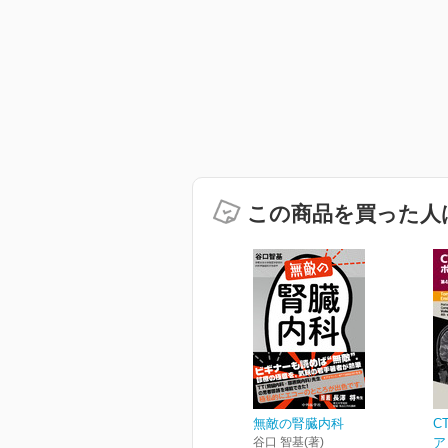
この商品を買った人
無敵の腎臓内科
C
谷口 智基(著)
ア