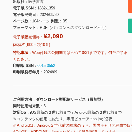
出版社
医学書院
電子版ISSN
1882-1359
電子版発売日
2024/09/30
ページ数
104ページ
判型
B5
フォーマット
PDF（パソコンへのダウンロード不可）
¥2,090
電子版販売価格：
(本体¥1,900＋税10％)
特記事項
Web付録の公開期間は2027/10/31までです。何卒ご了承
ください。
印刷版ISSN
0915-0552
印刷版発行年月
2024/09
ご利用方法
ダウンロード型配信サービス（買切型）
同時使用端末数
3
対応OS
iOS最新の２世代前まで / Android最新の２世代前まで
※コンテンツの使用にあたり、専用ビューアisho.jpが必要
※Androidは、Android２世代前の端末のうち、国内キャリア経由で販
AQUOS、ARROWS、Nexusなど）にて動作確認しています