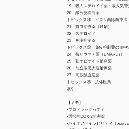
19 吸入ステロイド薬・吸入気管
20 酸分泌抑制薬
トピックス④ ピロリ菌除菌療法
21 貧血治療薬（鉄剤）
22 ステロイド
23 免疫抑制薬
トピックス⑤ 免疫抑制薬の血中
24 抗リウマチ薬（DMARDs）
25 強オピオイド鎮痛薬
26 前立腺肥大症治療薬
27 高尿酸血症薬
トピックス⑥ 抗体医薬
索引
【メモ】
▪プロドラッグって？
▪選択的COX-2阻害薬
▪バイオアベイラビリティ（bioavailab