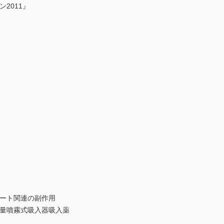
2011』
ネート関連の副作用
定量噴霧式吸入器吸入薬