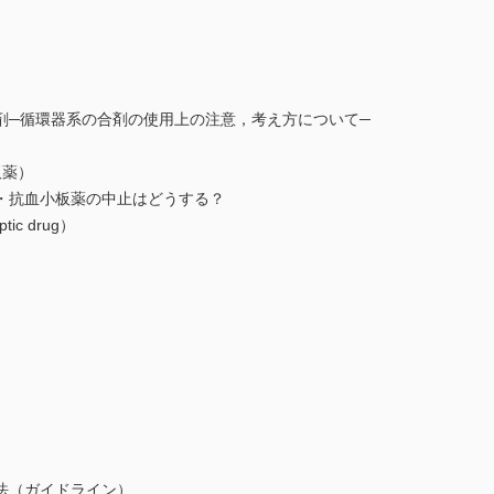
剤─循環器系の合剤の使用上の注意，考え方について─
板薬）
・抗血小板薬の中止はどうする？
ic drug）
法（ガイドライン）