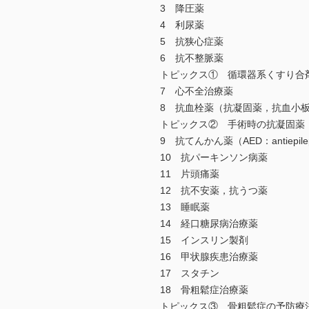
3 降圧薬
4 利尿薬
5 抗狭心症薬
6 抗不整脈薬
トピックス① 循環器系くすり合
7 心不全治療薬
8 抗血栓薬（抗凝固薬，抗血小
トピックス② 手術時の抗凝固薬
9 抗てんかん薬（AED：antiepilept
10 抗パーキンソン病薬
11 片頭痛薬
12 抗不安薬，抗うつ薬
13 睡眠薬
14 経口糖尿病治療薬
15 インスリン製剤
16 甲状腺疾患治療薬
17 スタチン
18 骨粗鬆症治療薬
トピックス③ 骨粗鬆症の予防療