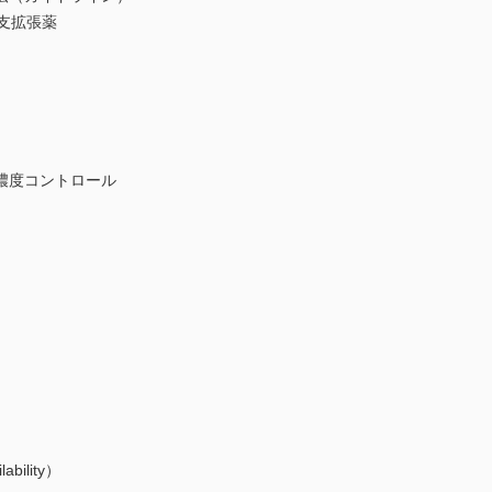
支拡張薬
濃度コントロール
ility）