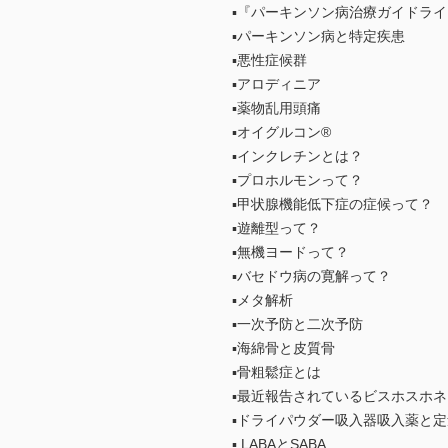
▪『パーキンソン病治療ガイドライン
▪パーキンソン病と特定疾患
▪悪性症候群
▪アロディニア
▪薬物乱用頭痛
▪オイグルコン®
▪インクレチンとは？
▪プロホルモンって？
▪甲状腺機能低下症の症候って？
▪遊離型って？
▪無機ヨードって？
▪バセドウ病の寛解って？
▪メタ解析
▪一次予防と二次予防
▪海綿骨と皮質骨
▪骨粗鬆症とは
▪最近報告されているビスホスホ
▪ドライパウダー吸入器吸入薬と
▪ LABAとSABA