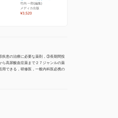
竹内 一郎(編集)
メディカ出版
¥3,520
原疾患の治療に必要な薬剤，③長期間投
から高尿酸血症薬まで２７ジャンルの薬
活用できる，研修医，一般内科医必携の