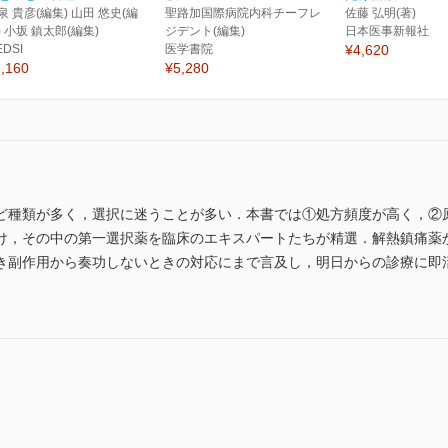
泉 貴彦(編集) 山田 悠史(編
聖路加国際病院内科チーフレ
佐藤 弘明(著)
) 小坂 鎮太郎(編集)
ジデント(編集)
日本医事新報社
EDSI
医学書院
¥4,620
,160
¥5,280
ど種類が多く，選択に迷うことが多い．本書では①処方頻度が高く，②
け，その中の第一選択薬を臨床のエキスパートたちが精選．解熱鎮痛薬
き副作用から奏功しないときの対応にまで言及し，明日からの診療に即