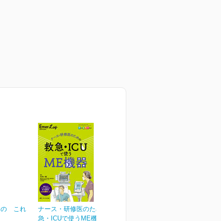
めの これ
ナース・研修医のための救
急・ICUで使うME機器