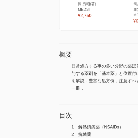
岡 秀昭(著)
筒
MEDSI
集
¥2,750
M
¥6
概要
日常処方する事の多い分野の薬ほ
与する薬剤を「基本薬」と位置付
を解説．豊富な処方例，注意すべ
一冊．
目次
1 解熱鎮痛薬（NSAIDs）
2 抗菌薬