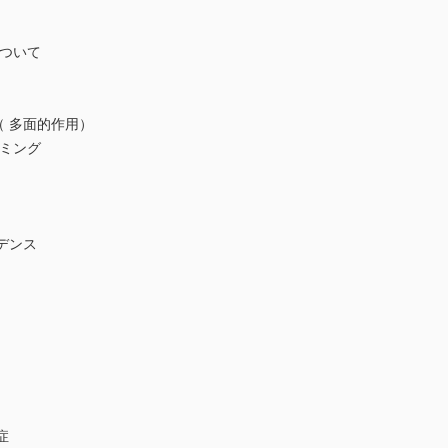
について
ect（ 多面的作用）
イミング
デンス
症