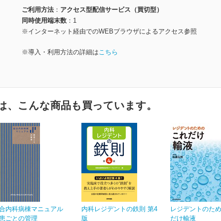
ご利用方法
アクセス型配信サービス（買切型）
同時使用端末数
1
※インターネット経由でのWEBブラウザによるアクセス参照
※導入・利用方法の詳細は
こちら
は、こんな商品も買っています。
合内科病棟マニュアル
内科レジデントの鉄則 第4
レジデントのた
患ごとの管理
版
だけ輸液