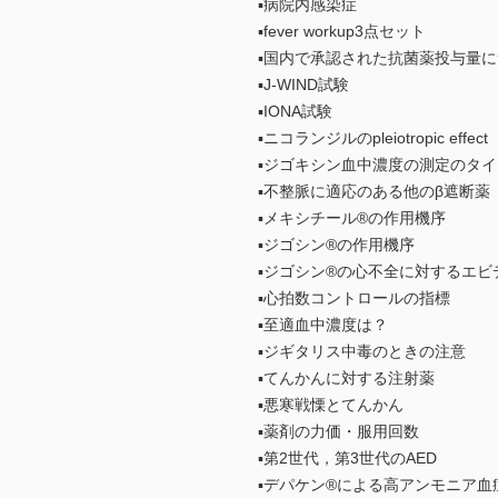
▪病院内感染症
▪fever workup3点セット
▪国内で承認された抗菌薬投与量
▪J-WIND試験
▪IONA試験
▪ニコランジルのpleiotropic eff
▪ジゴキシン血中濃度の測定のタ
▪不整脈に適応のある他のβ遮断薬
▪メキシチール®の作用機序
▪ジゴシン®の作用機序
▪ジゴシン®の心不全に対するエビ
▪心拍数コントロールの指標
▪至適血中濃度は？
▪ジギタリス中毒のときの注意
▪てんかんに対する注射薬
▪悪寒戦慄とてんかん
▪薬剤の力価・服用回数
▪第2世代，第3世代のAED
▪デパケン®による高アンモニア血