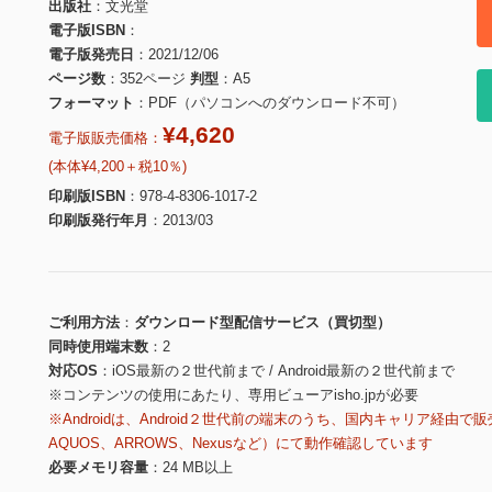
出版社
文光堂
電子版ISBN
電子版発売日
2021/12/06
ページ数
352ページ
判型
A5
フォーマット
PDF（パソコンへのダウンロード不可）
¥4,620
電子版販売価格：
(本体¥4,200＋税10％)
印刷版ISBN
978-4-8306-1017-2
印刷版発行年月
2013/03
ご利用方法
ダウンロード型配信サービス（買切型）
同時使用端末数
2
対応OS
iOS最新の２世代前まで / Android最新の２世代前まで
※コンテンツの使用にあたり、専用ビューアisho.jpが必要
※Androidは、Android２世代前の端末のうち、国内キャリア経由で販
AQUOS、ARROWS、Nexusなど）にて動作確認しています
必要メモリ容量
24 MB以上