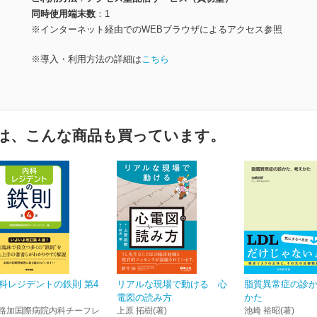
同時使用端末数
1
※インターネット経由でのWEBブラウザによるアクセス参照
※導入・利用方法の詳細は
こちら
は、こんな商品も買っています。
科レジデントの鉄則 第4
リアルな現場で動ける 心
脂質異常症の診
電図の読み方
かた
路加国際病院内科チーフレ
上原 拓樹(著)
池崎 裕昭(著)