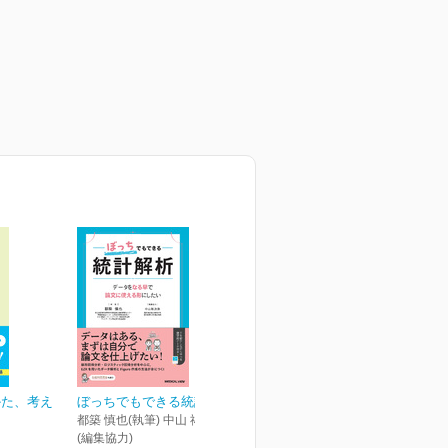
かた、考え
ぼっちでもできる統計解析
都築 慎也(執筆) 中山 祐次郎
(編集協力)