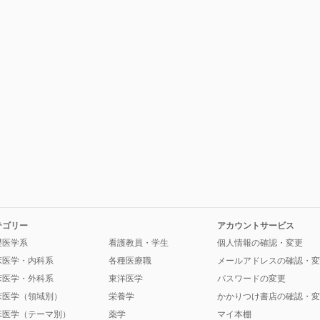
テゴリー
アカウントサービス
礎医学系
看護教員・学生
個人情報の確認・変更
床医学・内科系
各種医療職
メールアドレスの確認・変
床医学・外科系
東洋医学
パスワードの変更
床医学（領域別）
栄養学
かかりつけ書店の確認・変
床医学（テーマ別）
薬学
マイ本棚