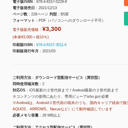
電子版ISBN
978-4-8157-0229-8
電子版発売日
2021/12/13
ページ数
228ページ
判型
B5変
フォーマット
PDF（パソコンへのダウンロード不可）
¥3,300
電子版販売価格：
(本体¥3,000＋税10％)
印刷版ISBN
978-4-8157-3011-6
印刷版発行年月
2021/03
ご利用方法
ダウンロード型配信サービス（買切型）
同時使用端末数
2
対応OS
iOS最新の２世代前まで / Android最新の２世代前まで
※コンテンツの使用にあたり、専用ビューアisho.jpが必要
※Androidは、Android２世代前の端末のうち、国内キャリア経由で販
AQUOS、ARROWS、Nexusなど）にて動作確認しています
必要メモリ容量
28 MB以上
ご利用方法
アクセス型配信サービス（買切型）