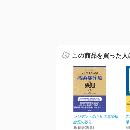
この商品を買った人
レジデントのための感染症
内
診療の鉄則
版
森 信好(編集)
聖