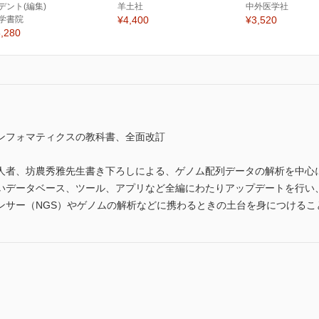
デント(編集)
羊土社
中外医学社
学書院
¥4,400
¥3,520
,280
ンフォマティクスの教科書、全面改訂
人者、坊農秀雅先生書き下ろしによる、ゲノム配列データの解析を中心
いデータベース、ツール、アプリなど全編にわたりアップデートを行い、
ンサー（NGS）やゲノムの解析などに携わるときの土台を身につけるこ