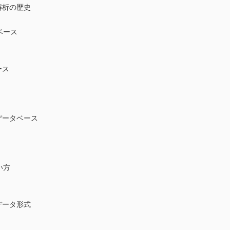
解析の歴史
ベース
ース
データベース
い方
データ形式