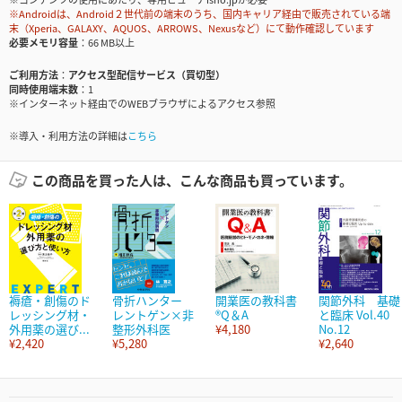
※Androidは、Android２世代前の端末のうち、国内キャリア経由で販売されている端
末（Xperia、GALAXY、AQUOS、ARROWS、Nexusなど）にて動作確認しています
必要メモリ容量
66 MB以上
ご利用方法
アクセス型配信サービス（買切型）
同時使用端末数
1
※インターネット経由でのWEBブラウザによるアクセス参照
※導入・利用方法の詳細は
こちら
この商品を買った人は、こんな商品も買っています。
褥瘡・創傷のド
骨折ハンター
開業医の教科書
関節外科 基礎
レッシング材・
レントゲン×非
®Q＆A
と臨床 Vol.40
外用薬の選び...
整形外科医
¥4,180
No.12
¥2,420
¥5,280
¥2,640