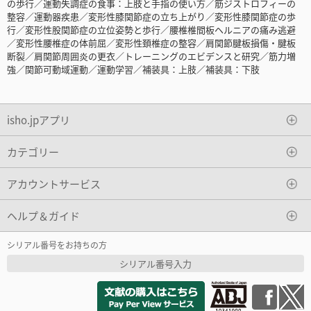
の歩行／運動失調症の食事：上肢と手指の使い方／筋ジストロフィーの
整容／運動器疾患／変形性膝関節症の立ち上がり／変形性膝関節症の歩
行／変形性股関節症の立位姿勢と歩行／腰椎椎間板ヘルニアの痛み逃避
／変形性腰椎症の体前屈／変形性頚椎症の整容／肩関節腱板損傷・腱板
断裂／肩関節周囲炎の更衣／トレーニングのエビデンスと研究／筋力増
強／関節可動域運動／運動学習／補装具：上肢／補装具：下肢
isho.jpアプリ
カテゴリー
アカウントサービス
ヘルプ＆ガイド
シリアル番号をお持ちの方
シリアル番号入力