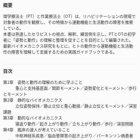
概要
理学療法士（PT）と作業療法士（OT）は、リハビリテーションの現場で
対象者の動作を観察し、その特徴から運動機能と生活動作の障害を推察
している。
本書は熟達したセラピストの視点、解釈、練習例を示し、PTとOTの初学
者に「姿勢と動作」の理解と整理を促すことを目的として編纂された。
最新バイオメカニクス研究をもとに、ヒトの動作から運動機能と生活動
作の障害を理解して支援するための実践ガイドブックである。
目次
第1章 姿勢と動作の理解のために学ぶこと
重心と支持基底面／関節モーメント／姿勢変化とモーメント／歩行
とモーメント
第2章 静的なバイオメカニクス
立位姿勢保持／静止立位と重心動揺／静止立位とモーメント／演習
課題
第3章 動的なバイオメカニクス
寝返り動作／起き上がり動作／立ち上がり動作／歩行／演習問題
第4章 臨床の達人が考えていること
中枢神経系疾患／脳血管障害の起き上がり／パーキンソン病患者