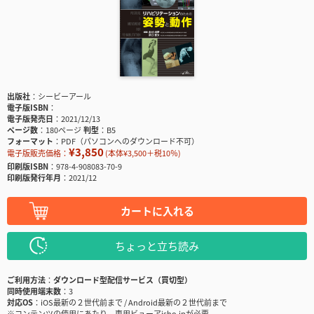
出版社
シービーアール
電子版ISBN
電子版発売日
2021/12/13
ページ数
180ページ
判型
B5
フォーマット
PDF（パソコンへのダウンロード不可）
¥3,850
電子版販売価格：
(本体¥3,500＋税10％)
印刷版ISBN
978-4-908083-70-9
印刷版発行年月
2021/12
カートに入れる
ちょっと立ち読み
ご利用方法
ダウンロード型配信サービス（買切型）
同時使用端末数
3
対応OS
iOS最新の２世代前まで / Android最新の２世代前まで
※コンテンツの使用にあたり、専用ビューアisho.jpが必要