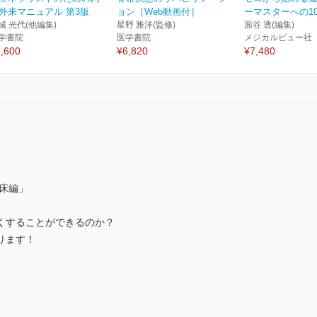
外来マニュアル 第3版
ョン［Web動画付］
ーマスターへの100
城 光代(他編集)
星野 雅洋(監修)
面谷 透(編集)
学書院
医学書院
メジカルビュー社
,600
¥6,820
¥7,480
床編」
くすることができるのか？
ります！