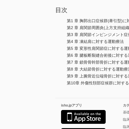
目次
第1 章 胸郭出口症候群(牽引型)
第2 章 肩関節周囲炎(上方支持組
第3 章 肩関節インピンジメント
第4 章 凍結肩に対する運動療法
第5 章 変形性肩関節症に対する運
第6 章 腱板断裂縫合術後に対す
第7 章 鎖骨骨幹部骨折に対する運
第8 章 大結節骨折に対する運動療
第9 章 上腕骨近位端骨折に対す
第10章 外傷性頚部症候群に対す
isho.jpアプリ
カ
基
臨
臨