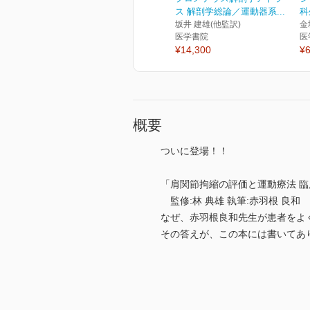
ス 解剖学総論／運動器系...
科
坂井 建雄(他監訳)
金
医学書院
医
¥14,300
¥6
概要
ついに登場！！
「肩関節拘縮の評価と運動療法 臨
監修:林 典雄 執筆:赤羽根 良和
なぜ、赤羽根良和先生が患者をよ
その答えが、この本には書いてあ