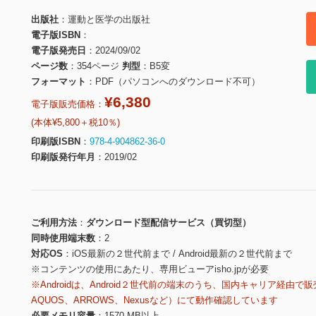
出版社
運動と医学の出版社
電子版ISBN
電子版発売日
2024/09/02
ページ数
354ページ
判型
B5変
フォーマット
PDF（パソコンへのダウンロード不可）
¥6,380
電子版販売価格：
(本体¥5,800＋税10％)
印刷版ISBN
978-4-904862-36-0
印刷版発行年月
2019/02
ご利用方法
ダウンロード型配信サービス（買切型）
同時使用端末数
2
対応OS
iOS最新の２世代前まで / Android最新の２世代前まで
※コンテンツの使用にあたり、専用ビューアisho.jpが必要
※Androidは、Android２世代前の端末のうち、国内キャリア経由で販
AQUOS、ARROWS、Nexusなど）にて動作確認しています
必要メモリ容量
1570 MB以上