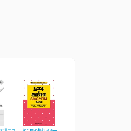
運動器エコ
脳卒中の機能評価―SIAS