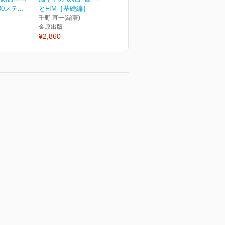
ステ...
とFIM［基礎編］
千野 直一(編著)
金原出版
¥2,860