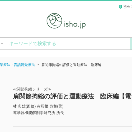
初め
ー
業療法・言語聴覚療法
肩関節拘縮の評価と運動療法 臨床編
≪関節拘縮シリーズ≫
肩関節拘縮の評価と運動療法 臨床編【電
林 典雄(監修) 赤羽根 良和(著)
運動器機能解剖学研究所 所長