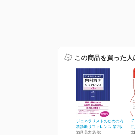
この商品を買った人
ジェネラリストのための内
I
科診断リファレンス 第2版
症
酒見 英太(監修)
太