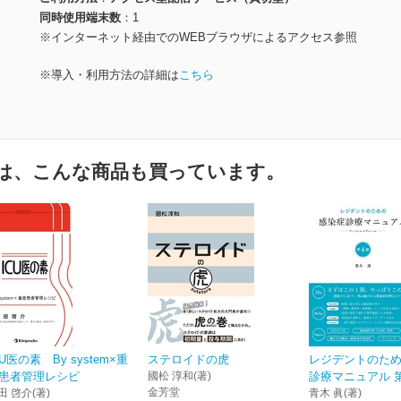
同時使用端末数
1
※インターネット経由でのWEBブラウザによるアクセス参照
※導入・利用方法の詳細は
こちら
は、こんな商品も買っています。
CU医の素 By system×重
ステロイドの虎
レジデントのた
患者管理レシピ
國松 淳和(著)
診療マニュアル 
金芳堂
田 啓介(著)
青木 眞(著)