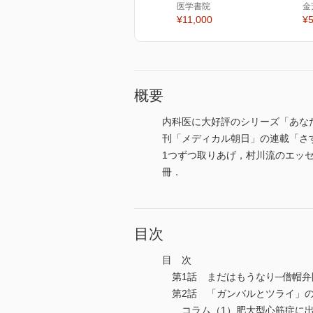
医学書院
金
¥11,000
¥5
概要
内科医に大好評のシリーズ「あな
刊「メディカル朝日」の連載「さ
1つずつ取りあげ，村川流のエッ
冊．
目次
目 次
第1話 まだはもうなり─僧帽弁
第2話 「ガンバルとツライ」の
コラム（1）肥大型心筋症に出