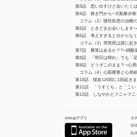
第3話 思い出すけど会いたくは
第4話 狭き門から─大動脈弁狭
コラム（2）慢性疾患の治療の
第5話 ときどきお会いします─
第6話 考えすぎると分からなく
コラム（3）突然死は誰に起き
第7話 勝算はあるか？?─硝酸
第8話 「明日は晴れ」でも「足
第9話 どうぞこのまま？─心房
コラム（4）心筋梗塞と心房
第10話 採血120回に1回起き
第11話 「うすくち」と「こい
第12話 しなやかとフニャフニ
isho.jpアプリ
カ
基
臨