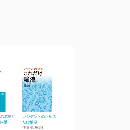
めの感染症
レジデントのための これ
第4版
だけ輸液
佐藤 弘明(著)