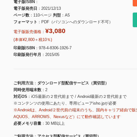
電子版ISBN
電子版発売日
2021/12/13
ページ数
110ページ
判型
A5
フォーマット
PDF（パソコンへのダウンロード不可）
¥3,080
電子版販売価格：
(本体¥2,800＋税10％)
印刷版ISBN
978-4-8306-1926-7
印刷版発行年月
2015/05
ご利用方法
ダウンロード型配信サービス（買切型）
同時使用端末数
2
対応OS
iOS最新の２世代前まで / Android最新の２世代前まで
※コンテンツの使用にあたり、専用ビューアisho.jpが必要
※Androidは、Android２世代前の端末のうち、国内キャリア経由で販
AQUOS、ARROWS、Nexusなど）にて動作確認しています
必要メモリ容量
30 MB以上
ご利用方法
アクセス型配信サービス（買切型）