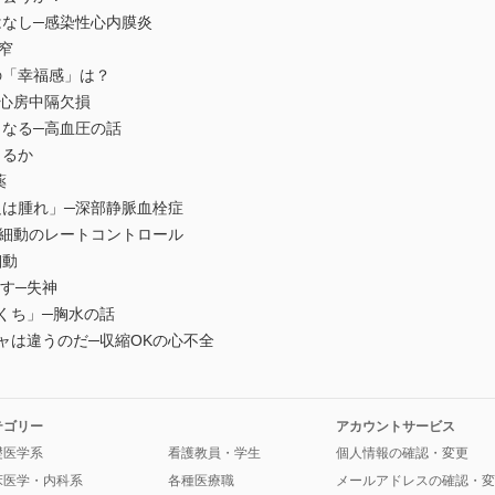
なし─感染性心内膜炎
窄
「幸福感」は？
心房中隔欠損
なる─高血圧の話
るか
薬
は腫れ」─深部静脈血栓症
細動のレートコントロール
細動
ます─失神
くち」─胸水の話
ャは違うのだ─収縮OKの心不全
テゴリー
アカウントサービス
礎医学系
看護教員・学生
個人情報の確認・変更
床医学・内科系
各種医療職
メールアドレスの確認・変