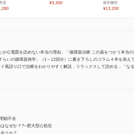
¥3,300
芳堂
医学書院
,280
¥13,200
たが心電図を読めない本当の理由」「循環器治療 この薬をつかう本当の
すらいの循環器病学」（1～12回分）に書き下ろしのコラム４本を加え
セイ風語り口で治療をわかりやすく解説．リラックスして読める，「なる
閉鎖不全
はなぜか？?─肥大型心筋症
会うか？