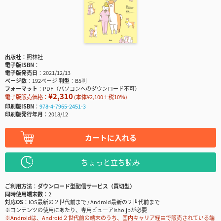
出版社
照林社
電子版ISBN
電子版発売日
2021/12/13
ページ数
192ページ
判型
B5判
フォーマット
PDF（パソコンへのダウンロード不可）
¥2,310
電子版販売価格：
(本体¥2,100＋税10％)
印刷版ISBN
978-4-7965-2451-3
印刷版発行年月
2018/12
カートに入れる
ちょっと立ち読み
ご利用方法
ダウンロード型配信サービス（買切型）
同時使用端末数
2
対応OS
iOS最新の２世代前まで / Android最新の２世代前まで
※コンテンツの使用にあたり、専用ビューアisho.jpが必要
※Androidは、Android２世代前の端末のうち、国内キャリア経由で販売されている端