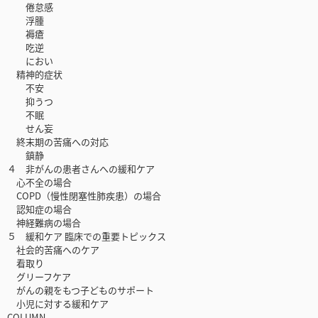
倦怠感
浮腫
褥瘡
吃逆
におい
精神的症状
不安
抑うつ
不眠
せん妄
終末期の苦痛への対応
鎮静
４ 非がんの患者さんへの緩和ケア
心不全の場合
COPD（慢性閉塞性肺疾患）の場合
認知症の場合
神経難病の場合
５ 緩和ケア 臨床での重要トピックス
社会的苦痛へのケア
看取り
グリーフケア
がんの親をもつ子どものサポート
小児に対する緩和ケア
COLUMN