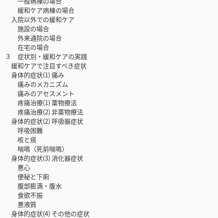
一般病棟の場合
緩和ケア病棟の場合
入院以外での緩和ケア
施設の場合
外来通院の場合
在宅の場合
３ 症状別・緩和ケアの実践
緩和ケアで注目すべき症状
身体的症状(1) 痛み
痛みのメカニズム
痛みのアセスメント
疼痛治療(1) 薬物療法
疼痛治療(2) 非薬物療法
身体的症状(2) 呼吸器症状
呼吸困難
咳と痰
喘鳴（死前喘鳴）
身体的症状(3) 消化器症状
悪心
便秘と下痢
腹部膨満・腹水
食欲不振
悪液質
身体的症状(4) その他の症状