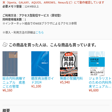
末（Xperia、GALAXY、AQUOS、ARROWS、Nexusなど）にて動作確認しています
必要メモリ容量
124 MB以上
ご利用方法
アクセス型配信サービス（買切型）
同時使用端末数
1
※インターネット経由でのWEBブラウザによるアクセス参照
※導入・利用方法の詳細は
こちら
この商品を買った人は、こんな商品も買っています。
総合内科病棟マ
糖尿病治療ガイ
無敵の腎臓内科
ジェネラリスト
ニュアル 疾患
ド2024
¥5,940
のための内科外
ごとの管理
¥1,100
来マニュアル...
¥6,160
¥6,600
概要