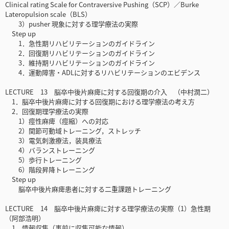
Clinical rating Scale for Contraversive Pushing（SCP）／Burke
Lateropulsion scale（BLS）
3）pusher 現象に対する理学療法の実際
Step up
1．急性期リハビリテーションのガイドライン
2．回復期リハビリテーションのガイドライン
3．維持期リハビリテーションのガイドライン
4．運動障害・ADLに対するリハビリテーションのエビデンス
LECTURE 13 脳卒中後片麻痺に対する回復期の介入 （中村潤二）
1．脳卒中後片麻痺に対する回復期における理学療法の考え方
2．回復期理学療法の実際
1）痙性麻痺（痙縮）への対応
2）関節可動域トレーニング，ストレッチ
3）電気刺激療法，装具療法
4）バランストレーニング
5）歩行トレーニング
6）階段昇降トレーニング
Step up
脳卒中後片麻痺患者に対する二重課題トレーニング
LECTURE 14 脳卒中後片麻痺に対する理学療法の実際（1）急性期
（阿部浩明）
1．情報収集（事前に収集可能な情報）