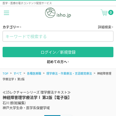
医学・医療の電子コンテンツ配信サービス
0
カテゴリー
詳細検索
ログイン／新規登録
初めての方へ
TOP
すべて
各種医療職
理学療法・作業療法・言語聴覚療法
神経障害理
学療法学Ⅰ 第2版
≪15レクチャーシリーズ 理学療法テキスト≫
神経障害理学療法学Ⅰ 第2版【電子版】
石川 朗(総編集)
神戸大学生命・医学系保健学域