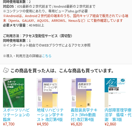
同時使用端末数
2
対応OS
iOS最新の２世代前まで / Android最新の２世代前まで
※コンテンツの使用にあたり、専用ビューアisho.jpが必要
※Androidは、Android２世代前の端末のうち、国内キャリア経由で販売されている端
末（Xperia、GALAXY、AQUOS、ARROWS、Nexusなど）にて動作確認しています
必要メモリ容量
40 MB以上
ご利用方法
アクセス型配信サービス（買切型）
同時使用端末数
1
※インターネット経由でのWEBブラウザによるアクセス参照
※導入・利用方法の詳細は
こちら
この商品を買った人は、こんな商品も買っています。
スポーツリハビ
地域リハビリテ
義肢装具学テキ
内部障害理学療
リテーションの
ーション学テキ
スト [Web動画
法学 循環・代
臨床
スト 改訂第4版
付] 改訂第4版
謝 第3版
¥7,700
¥4,950
¥6,820
¥2,860