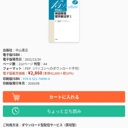
出版社
中山書店
電子版ISBN
電子版発売日
2021/12/20
ページ数
212ページ
判型
A4
フォーマット
PDF（パソコンへのダウンロード不可）
¥2,860
電子版販売価格：
(本体¥2,600＋税10％)
印刷版ISBN
978-4-521-74496-4
印刷版発行年月
2020/08
カートに入れる
ちょっと立ち読み
ご利用方法
ダウンロード型配信サービス（買切型）