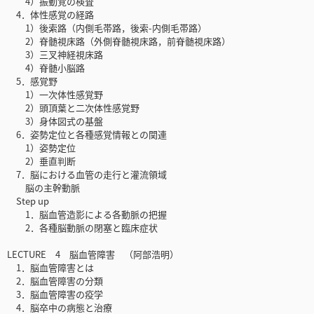
4）振動覚の検査
4．体性感覚の経路
1）後索路（内側毛帯路，後索-内側毛帯路）
2）脊髄視床路（外側脊髄視床路，前脊髄視床路）
3）三叉神経視床路
4）脊髄小脳路
5．感覚野
1）一次体性感覚野
2）頭頂葉と二次体性感覚野
3）身体図式の基盤
6．姿勢定位と各種感覚情報との関連
1）姿勢定位
2）垂直判断
7．脳における血管の走行と灌流領域
脳の主幹動脈
Step up
1．脳血管造影による各動脈の把握
2．各種脳動脈の閉塞と臨床症状
LECTURE 4 脳血管障害 （阿部浩明）
1．脳血管障害とは
2．脳血管障害の分類
3．脳血管障害の疫学
4．脳卒中の病態と治療