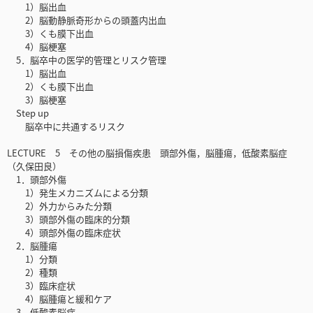
1）脳出血
2）脳動静脈奇形からの頭蓋内出血
3）くも膜下出血
4）脳梗塞
5．脳卒中の医学的管理とリスク管理
1）脳出血
2）くも膜下出血
3）脳梗塞
Step up
脳卒中に共通するリスク
LECTURE 5 その他の脳損傷疾患 頭部外傷，脳腫瘍，低酸素脳症
（久保田良）
1．頭部外傷
1）発生メカニズムによる分類
2）外力からみた分類
3）頭部外傷の臨床的分類
4）頭部外傷の臨床症状
2．脳腫瘍
1）分類
2）種類
3）臨床症状
4）脳腫瘍と緩和ケア
3．低酸素脳症