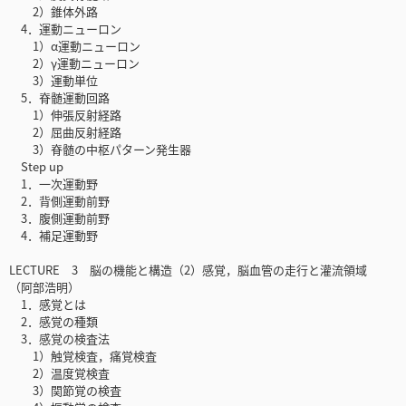
2）錐体外路
4．運動ニューロン
1）α運動ニューロン
2）γ運動ニューロン
3）運動単位
5．脊髄運動回路
1）伸張反射経路
2）屈曲反射経路
3）脊髄の中枢パターン発生器
Step up
1．一次運動野
2．背側運動前野
3．腹側運動前野
4．補足運動野
LECTURE 3 脳の機能と構造（2）感覚，脳血管の走行と灌流領域
（阿部浩明）
1．感覚とは
2．感覚の種類
3．感覚の検査法
1）触覚検査，痛覚検査
2）温度覚検査
3）関節覚の検査