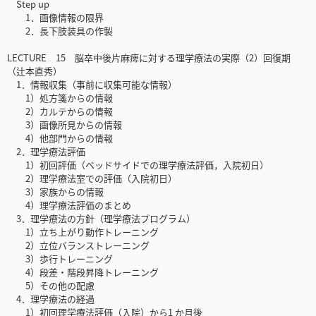
Step up
1．画像情報の限界
2．長下肢装具の作製
LECTURE 15 脳卒中後片麻痺に対する理学療法の実際（2）回復期
（辻本直秀）
1．情報収集（事前に収集可能な情報）
1）処方箋からの情報
2）カルテからの情報
3）画像所見からの情報
4）他部門からの情報
2．理学療法評価
1）初回評価（ベッドサイドでの理学療法評価，入院初日）
2）理学療法室での評価（入院初日）
3）家族からの情報
4）理学療法評価のまとめ
3．理学療法の方針（理学療法プログラム）
1）立ち上がり動作トレーニング
2）立位バランストレーニング
3）歩行トレーニング
4）段差・階段昇降トレーニング
5）その他の配慮
4．理学療法の経過
1）初回理学療法評価（入院）から1 か月後