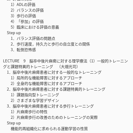
1）ADLの評価
2）バランスの評価
3）歩行の評価
4）「参加」の評価
5）臨床における評価の意義
Step up
1．バランス評価の問題点
2．歩行速度，持久力と歩行の自立度との関係
3．転倒恐怖感
LECTURE 9 脳卒中後片麻痺に対する理学療法（1）一般的トレーニン
グと課題特異的トレーニング （大畑光司）
1．脳卒中後片麻痺患者に対する一般的なトレーニング
1）局所的な機能障害に対するアプローチ
2）全身的な機能障害に対するアプローチ
2．脳卒中後片麻痺患者に対する課題特異的トレーニング
1）課題指向型トレーニング
2）さまざまな学習デザイン
3．脳卒中後片麻痺患者に対する歩行トレーニング
1）片麻痺歩行の特性
2）片麻痺歩行の改善のためのトレーニングの実際
Step up
機能的再組織化に求められる運動学習の性質