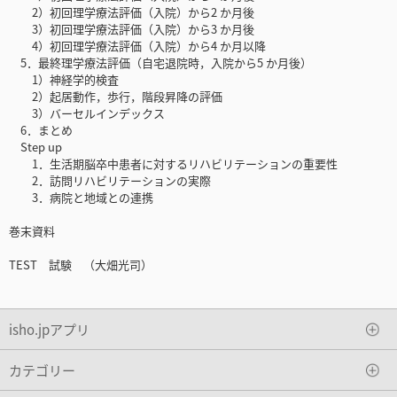
2）初回理学療法評価（入院）から2 か月後
3）初回理学療法評価（入院）から3 か月後
4）初回理学療法評価（入院）から4 か月以降
5．最終理学療法評価（自宅退院時，入院から5 か月後）
1）神経学的検査
2）起居動作，歩行，階段昇降の評価
3）バーセルインデックス
6．まとめ
Step up
1．生活期脳卒中患者に対するリハビリテーションの重要性
2．訪問リハビリテーションの実際
3．病院と地域との連携
巻末資料
TEST 試験 （大畑光司）
isho.jpアプリ
カテゴリー