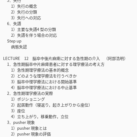
5．失行
1）失行の概念
2）失行の分類
3）失行への対応
6．失語
1）主要な失語4 型の分類
2）失語を伴う場合の対応
Step up
病態失認
LECTURE 12 脳卒中後片麻痺に対する急性期の介入 （阿部浩明）
1．急性期脳卒中片麻痺患者に対する理学療法の考え方
1）急性期理学療法の基本的概念
2）どのような理学療法を行うべきか
3）脳卒中理学療法における開始基準
4）脳卒中理学療法における中止基準
2．急性期理学療法の実際
1）ポジショニング
2）起居動作（寝返り，起き上がりから座位）
3）座位
4）立ち上がり，移乗動作，立位
3．pusher 現象
1）pusher 現象とは
2）pusher 現象の評価