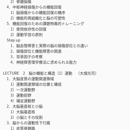
2）脊髄損傷
4．中枢神経損傷からの機能回復
1）脳損傷からの機能回復の機序
2）機能的再組織化と脳の可塑性
5．機能回復のための課題特異的トレーニング
1）使用依存性の回復
2）運動学習の原則
Step up
1．脳血管障害と実際の脳の損傷部位との違い
2．損傷部位と機能障害の関連
3．背景因子の考察
4．神経障害理学療法に求められる能力
LECTURE 2 脳の機能と構造（1）運動 （大畑光司）
1．大脳皮質の運動関連領域
1）運動関連領域の位置と構成
2）一次運動野
3）運動前野
4）補足運動野
2．大脳基底核と小脳
1）大脳基底核
2）小脳とその役割
3．脳からの運動性下行路
1）皮質脊髄路