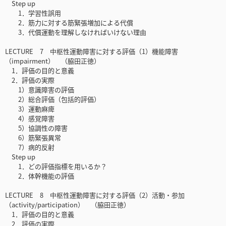
Step up
1．学習性誤用
2．筋力に対する筋緊張増加による代償
3．代償運動を理解しなければいけない理由
LECTURE 7 中枢性運動障害に対する評価（1）機能障害
（impairment） （脇田正徳）
1．評価の目的と意義
2．評価の実際
1）意識障害の評価
2）総合評価（包括的評価）
3）運動麻痺
4）感覚障害
5）協調性の障害
6）筋緊張異常
7）病的反射
Step up
1．どの評価指標を用いるか？
2．体幹機能の評価
LECTURE 8 中枢性運動障害に対する評価（2）活動・参加
（activity/participation） （脇田正徳）
1．評価の目的と意義
2．評価の実際