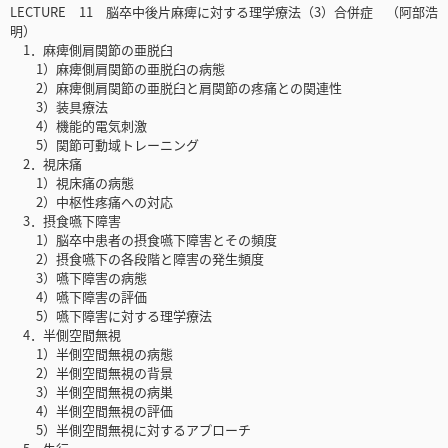
LECTURE 11 脳卒中後片麻痺に対する理学療法（3）合併症 （阿部浩
明）
1．麻痺側肩関節の亜脱臼
1）麻痺側肩関節の亜脱臼の病態
2）麻痺側肩関節の亜脱臼と肩関節の疼痛との関連性
3）装具療法
4）機能的電気刺激
5）関節可動域トレーニング
2．視床痛
1）視床痛の病態
2）中枢性疼痛への対応
3．摂食嚥下障害
1）脳卒中患者の摂食嚥下障害とその頻度
2）摂食嚥下の各段階と障害の発生頻度
3）嚥下障害の病態
4）嚥下障害の評価
5）嚥下障害に対する理学療法
4．半側空間無視
1）半側空間無視の病態
2）半側空間無視の背景
3）半側空間無視の病巣
4）半側空間無視の評価
5）半側空間無視に対するアプローチ