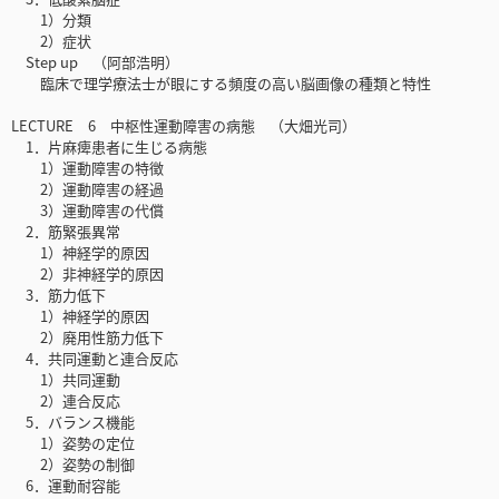
1）分類
2）症状
Step up （阿部浩明）
臨床で理学療法士が眼にする頻度の高い脳画像の種類と特性
LECTURE 6 中枢性運動障害の病態 （大畑光司）
1．片麻痺患者に生じる病態
1）運動障害の特徴
2）運動障害の経過
3）運動障害の代償
2．筋緊張異常
1）神経学的原因
2）非神経学的原因
3．筋力低下
1）神経学的原因
2）廃用性筋力低下
4．共同運動と連合反応
1）共同運動
2）連合反応
5．バランス機能
1）姿勢の定位
2）姿勢の制御
6．運動耐容能