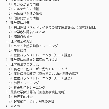
1）処方箋からの情報
2）カルテからの情報
3）画像所見からの情報
4）他部門からの情報
2．理学療法評価
1）初回評価（ベッドサイドでの理学療法評価，発症後2 日目）
2）理学療法評価のまとめ
3）問題点の抽出
3．理学療法の方針
1）ベッド上起居動作トレーニング
2）座位保持
3）立位バランストレーニング（リーチ課題）
4．理学療法の経過と再度の目標設定
5．理学療法プログラム
1）寝返り・起き上がり動作トレーニング
2）座位保持の練習（座位でのpusher 現象の抑制）
3）立位バランストレーニング（リーチ課題）
4）歩行トレーニング
5）移乗動作トレーニング
6．最終理学療法評価（回復期病院転院時）
1）神経学的検査
2）起居動作，歩行，ADLの評価
7．まとめ