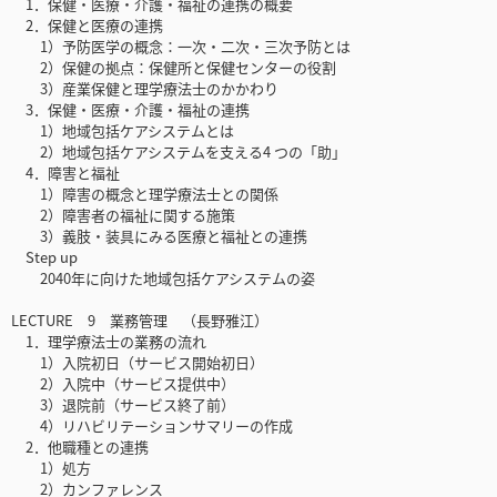
1．保健・医療・介護・福祉の連携の概要
2．保健と医療の連携
1）予防医学の概念：一次・二次・三次予防とは
2）保健の拠点：保健所と保健センターの役割
3）産業保健と理学療法士のかかわり
3．保健・医療・介護・福祉の連携
1）地域包括ケアシステムとは
2）地域包括ケアシステムを支える4 つの「助」
4．障害と福祉
1）障害の概念と理学療法士との関係
2）障害者の福祉に関する施策
3）義肢・装具にみる医療と福祉との連携
Step up
2040年に向けた地域包括ケアシステムの姿
LECTURE 9 業務管理 （長野雅江）
1．理学療法士の業務の流れ
1）入院初日（サービス開始初日）
2）入院中（サービス提供中）
3）退院前（サービス終了前）
4）リハビリテーションサマリーの作成
2．他職種との連携
1）処方
2）カンファレンス