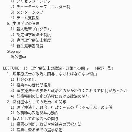
1）プリセプターシップ
2）チューターシップ（エルダー制）
3）メンターシップ
4）チーム支援型
6．生涯学習の管理
1）新人教育プログラム
2）認定理学療法士制度
3）専門理学療法士制度
4）新生涯学習制度
Step up
海外留学
LECTURE 15 理学療法士の政治・政策への関与 （長野 聖）
1．理学療法士が政治に関与しなければならない理由
1）社会の変化
2）投票率の世代間格差
3）理学療法士の歩みと政治とのかかわり：これまでに何があったか
4）診療報酬の決定の過程における政治の関与
2．職能団体としての政治への関与
1）理学療法士，政治，行政：三者の「じゃんけん」の関係
2）他職種の政治関与の動向
3．個人としての政治への関与
1）投票の判断，政党や候補者の選択方法
2）投票に至るまでの選挙活動