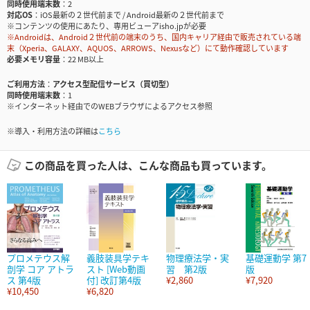
同時使用端末数
2
対応OS
iOS最新の２世代前まで / Android最新の２世代前まで
※コンテンツの使用にあたり、専用ビューアisho.jpが必要
※Androidは、Android２世代前の端末のうち、国内キャリア経由で販売されている端
末（Xperia、GALAXY、AQUOS、ARROWS、Nexusなど）にて動作確認しています
必要メモリ容量
22 MB以上
ご利用方法
アクセス型配信サービス（買切型）
同時使用端末数
1
※インターネット経由でのWEBブラウザによるアクセス参照
※導入・利用方法の詳細は
こちら
この商品を買った人は、こんな商品も買っています。
プロメテウス解
義肢装具学テキ
物理療法学・実
基礎運動学 第7
剖学 コア アトラ
スト [Web動画
習 第2版
版
ス 第4版
付] 改訂第4版
¥2,860
¥7,920
¥10,450
¥6,820