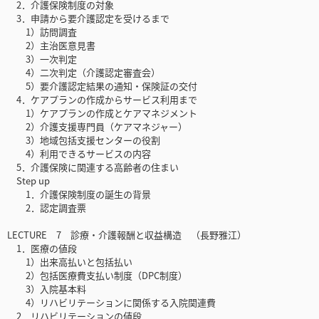
2．介護保険制度の対象
3．申請から要介護認定を受けるまで
1）訪問調査
2）主治医意見書
3）一次判定
4）二次判定（介護認定審査会）
5）要介護認定結果の通知・保険証の交付
4．ケアプランの作成からサービス利用まで
1）ケアプランの作成とケアマネジメント
2）介護支援専門員（ケアマネジャー）
3）地域包括支援センターの役割
4）利用できるサービスの内容
5．介護保険に関連する高齢者の住まい
Step up
1．介護保険制度の誕生の背景
2．認定調査票
LECTURE 7 診療・介護報酬と収益構造 （長野雅江）
1．医療の値段
1）出来高払いと包括払い
2）包括医療費支払い制度（DPC制度）
3）入院基本料
4）リハビリテーションに関係する入院関連費
2．リハビリテーションの値段