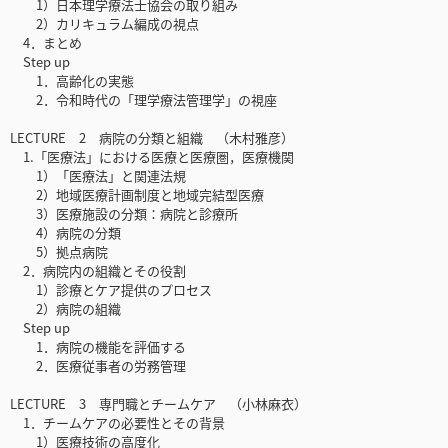
1）日本理学療法士協会の取り組み
2）カリキュラム編成の視点
4．まとめ
Step up
1．高齢化の実態
2．令和時代の「理学療法管理学」の視座
LECTURE 2 病院の分類と組織 （木村雅彦）
1.「医療法」における医療と医療圏，医療機関
1）「医療法」と関連法規
2）地域医療計画制度と地域完結型医療
3）医療施設の分類：病院と診療所
4）病院の分類
5）拠点病院
2．病院内の組織とその役割
1）診療とケア提供のプロセス
2）病院の組織
Step up
1．病院の機能を評価する
2．医療従事者の労務管理
LECTURE 3 専門職とチームケア （小林麻衣）
1．チームケアの必要性とその背景
1）医療技術の高度化