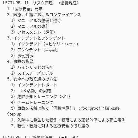
LECTURE 11 リスク管理 （長野雅江）
1.「医療安全」元年
2．医療，介護におけるコンプライアンス
1）マニュアルの整備と遵守
2）マニュアルの改訂
3）アセスメント（評価）
3．インシデントとアクシデント
1）インシデント（≒ヒヤリ・ハット）
2）アクシデント（＝事故）
3）事例提示
4．事故の背景
1）ハインリッヒの法則
2）スイスチーズモデル
5．安全への取り組みの方法
1）インシデントレポート
2）「5S 活動」の実施
3）危険予知トレーニング（KYT）
4）チームトレーニング
5）事故を未然に防ぐ「信頼性設計」：fool proof とfail-safe
Step up
1．入院中に発生した転倒・転落による頭部外傷による死亡事例
2．転倒・転落に対する医療安全の取り組み
LECTURE 12 感染症管理 （石川 朗）