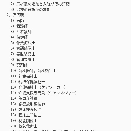
2）患者数の増加と入院期間の短縮
3）治療の選択肢の増加
2．専門職
1）医師
2）看護師
3）准看護師
4）保健師
5）作業療法士
6）言語聴覚士
7）義肢装具士
8）管理栄養士
9）薬剤師
10）歯科医師，歯科衛生士
11）社会福祉士
12）精神保健福祉士
13）介護福祉士（ケアワーカー）
14）介護支援専門員（ケアマネジャー）
15）訪問介護員
16）診療放射線技師
17）臨床検査技師
18）臨床工学技士
19）視能訓練士
20）救急救命士