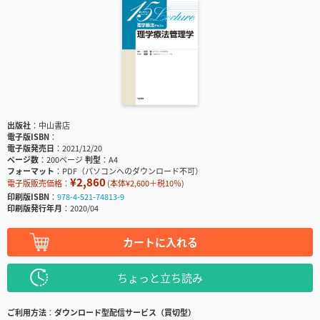
出版社
中山書店
電子版ISBN
電子版発売日
2021/12/20
ページ数
200ページ
判型
A4
フォーマット
PDF（パソコンへのダウンロード不可）
¥2,860
電子版販売価格：
(本体¥2,600＋税10％)
印刷版ISBN
978-4-521-74813-9
印刷版発行年月
2020/04
カートに入れる
ちょっと立ち読み
ご利用方法
ダウンロード型配信サービス（買切型）