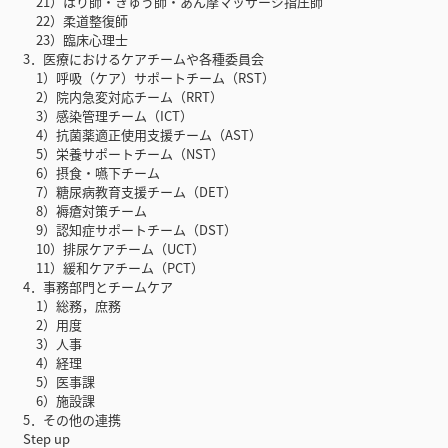
21）はり師・きゅう師・あん摩マッサージ指圧師
22）柔道整復師
23）臨床心理士
3．医療におけるケアチームや各種委員会
1）呼吸（ケア）サポートチーム（RST）
2）院内急変対応チーム（RRT）
3）感染管理チーム（ICT）
4）抗菌薬適正使用支援チーム（AST）
5）栄養サポートチーム（NST）
6）摂食・嚥下チーム
7）糖尿病教育支援チーム（DET）
8）褥瘡対策チーム
9）認知症サポートチーム（DST）
10）排尿ケアチーム（UCT）
11）緩和ケアチーム（PCT）
4．事務部門とチームケア
1）総務，庶務
2）用度
3）人事
4）経理
5）医事課
6）施設課
5．その他の連携
Step up