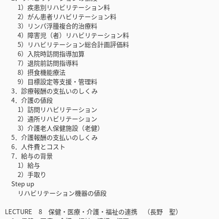
1）疾患別リハビリテーション料
2）がん患者リハビリテーション料
3）リンパ浮腫複合的治療料
4）障害児（者）リハビリテーション料
5）リハビリテーション総合計画評価料
6）入院時訪問指導加算
7）退院前訪問指導料
8）摂食機能療法
9）目標設定等支援・管理料
3．診療報酬の支払いのしくみ
4．介護の値段
1）訪問リハビリテーション
2）通所リハビリテーション
3）介護老人保健施設（老健）
5．介護報酬の支払いのしくみ
6．人件費とコスト
7．給与の背景
1）給与
2）手取り
Step up
リハビリテーション機器の値段
LECTURE 8 保健・医療・介護・福祉の連携 （長野 聖）