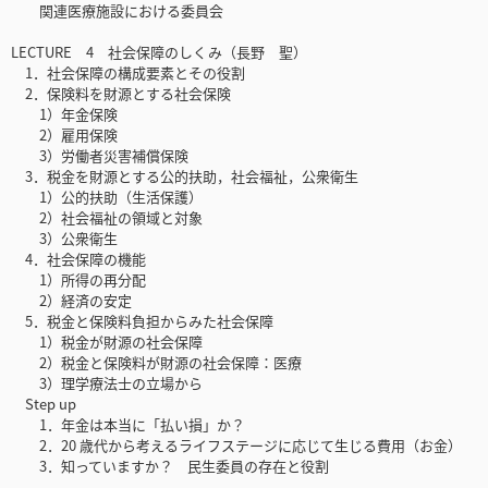
関連医療施設における委員会
LECTURE 4 社会保障のしくみ（長野 聖）
1．社会保障の構成要素とその役割
2．保険料を財源とする社会保険
1）年金保険
2）雇用保険
3）労働者災害補償保険
3．税金を財源とする公的扶助，社会福祉，公衆衛生
1）公的扶助（生活保護）
2）社会福祉の領域と対象
3）公衆衛生
4．社会保障の機能
1）所得の再分配
2）経済の安定
5．税金と保険料負担からみた社会保障
1）税金が財源の社会保障
2）税金と保険料が財源の社会保障：医療
3）理学療法士の立場から
Step up
1．年金は本当に「払い損」か？
2．20 歳代から考えるライフステージに応じて生じる費用（お金）
3．知っていますか？ 民生委員の存在と役割