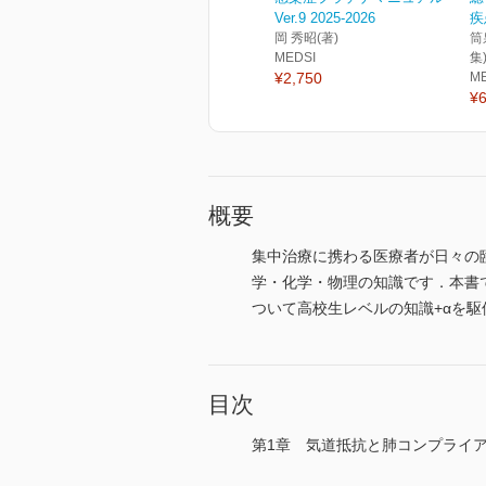
Ver.9 2025-2026
疾
岡 秀昭(著)
筒
MEDSI
集
¥2,750
M
¥6
概要
集中治療に携わる医療者が日々の
学・化学・物理の知識です．本書では
ついて高校生レベルの知識+αを
目次
第1章 気道抵抗と肺コンプライ