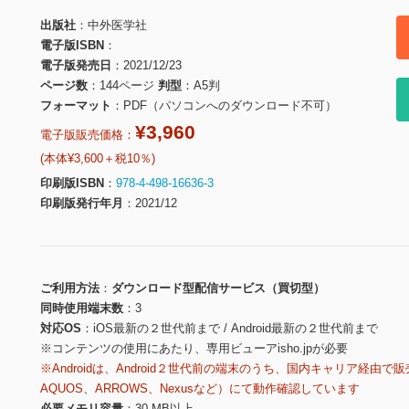
出版社
中外医学社
電子版ISBN
電子版発売日
2021/12/23
ページ数
144ページ
判型
A5判
フォーマット
PDF（パソコンへのダウンロード不可）
¥3,960
電子版販売価格：
(本体¥3,600＋税10％)
印刷版ISBN
978-4-498-16636-3
印刷版発行年月
2021/12
ご利用方法
ダウンロード型配信サービス（買切型）
同時使用端末数
3
対応OS
iOS最新の２世代前まで / Android最新の２世代前まで
※コンテンツの使用にあたり、専用ビューアisho.jpが必要
※Androidは、Android２世代前の端末のうち、国内キャリア経由で販
AQUOS、ARROWS、Nexusなど）にて動作確認しています
必要メモリ容量
30 MB以上