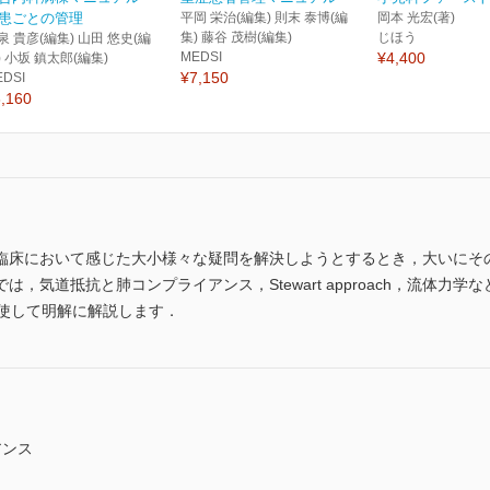
患ごとの管理
平岡 栄治(編集) 則末 泰博(編
岡本 光宏(著)
集) 藤谷 茂樹(編集)
じほう
泉 貴彦(編集) 山田 悠史(編
MEDSI
¥4,400
) 小坂 鎮太郎(編集)
¥7,150
EDSI
,160
臨床において感じた大小様々な疑問を解決しようとするとき，大いにそ
，気道抵抗と肺コンプライアンス，Stewart approach，流体力
駆使して明解に解説します．
アンス