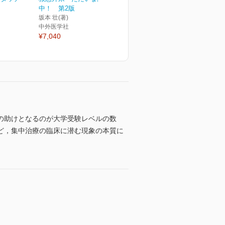
中！ 第2版
坂本 壮(著)
中外医学社
¥7,040
の助けとなるのが大学受験レベルの数
学など，集中治療の臨床に潜む現象の本質に