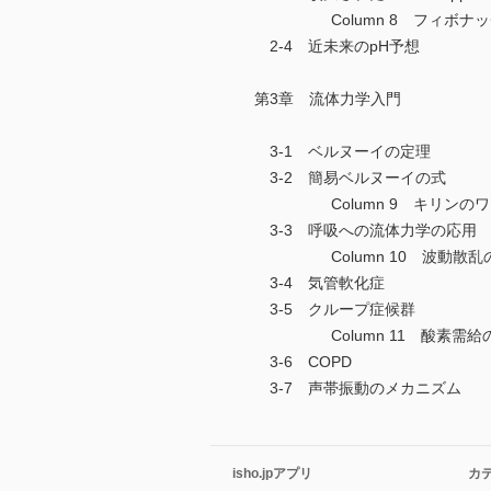
Column 8 フィボナッ
2-4 近未来のpH予想
第3章 流体力学入門
3-1 ベルヌーイの定理
3-2 簡易ベルヌーイの式
Column 9 キリンのワ
3-3 呼吸への流体力学の応用
Column 10 波動散乱
3-4 気管軟化症
3-5 クループ症候群
Column 11 酸素需給
3-6 COPD
3-7 声帯振動のメカニズム
isho.jpアプリ
カ