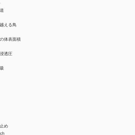
ル
道
越える鳥
の体表面積
浸透圧
吸
止め
ch