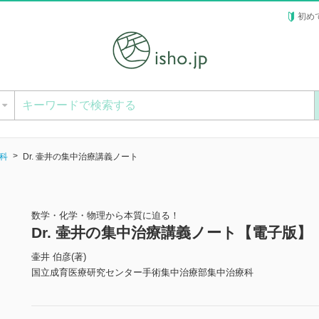
初め
ー
科
Dr. 壷井の集中治療講義ノート
数学・化学・物理から本質に迫る！
Dr. 壷井の集中治療講義ノート【電子版】
壷井 伯彦(著)
国立成育医療研究センター手術集中治療部集中治療科