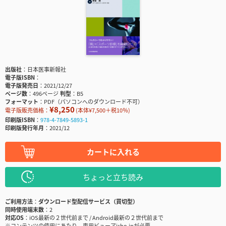
出版社
日本医事新報社
電子版ISBN
電子版発売日
2021/12/27
ページ数
496ページ
判型
B5
フォーマット
PDF（パソコンへのダウンロード不可）
¥8,250
電子版販売価格：
(本体¥7,500＋税10％)
印刷版ISBN
978-4-7849-5893-1
印刷版発行年月
2021/12
カートに入れる
ちょっと立ち読み
ご利用方法
ダウンロード型配信サービス（買切型）
同時使用端末数
2
対応OS
iOS最新の２世代前まで / Android最新の２世代前まで
※コンテンツの使用にあたり、専用ビューアisho.jpが必要