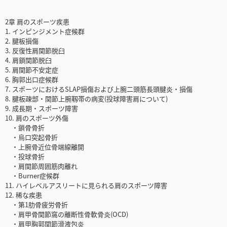
2章 肩のスポーツ疾患
1. インピンジメント症候群
2. 腱板損傷
3. 反復性肩関節脱臼
4. 肩鎖関節脱臼
5. 肩関節不安定症
6. 胸郭出口症候群
7. スポーツにおけるSLAP損傷および上腕二頭筋長頭腱炎・損傷
8. 腱板疎部・関節上腕靱帯の病変(投球障害肩について)
9. 成長期・スポーツ障害
10. 肩のスポーツ外傷
・鎖骨骨折
・烏口突起骨折
・上腕骨近位骨端線離開
・投球骨折
・肩関節周囲筋肉離れ
・Burner症候群
11. ハイレベルアスリートに見られる肩のスポーツ障害
12. 稀な疾患
・第1肋骨疲労骨折
・肩甲骨関節窩の離断性骨軟骨炎(OCD)
・肩甲胸郭関節滑液包炎