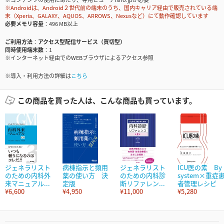
※Androidは、Android２世代前の端末のうち、国内キャリア経由で販売されている端
末（Xperia、GALAXY、AQUOS、ARROWS、Nexusなど）にて動作確認しています
必要メモリ容量
496 MB以上
ご利用方法
アクセス型配信サービス（買切型）
同時使用端末数
1
※インターネット経由でのWEBブラウザによるアクセス参照
※導入・利用方法の詳細は
こちら
この商品を買った人は、こんな商品も買っています。
ジェネラリスト
病棟指示と頻用
ジェネラリスト
ICU医の素 By
のための内科外
薬の使い方 決
のための内科診
system×重症
来マニュアル...
定版
断リファレン...
者管理レシピ
¥6,600
¥4,950
¥11,000
¥5,280