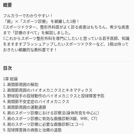
概要
フルカラーでわかりやすい！
「肩」×「スポーツ診療」 を網羅した1冊！
スポーツドクター、整形外科医がよく診る疾患はもちろん、希少な疾患
まで「診療のすべて」を解説しました。
これからスポーツ整形外科を専門にしたいと思っている若手医師、知識
をますますブラッシュアップしたいスポーツドクターなど、1冊は持って
おきたい網羅的な教科書です！
目次
1章 総論
1. 肩関節周囲の解剖
2. 肩関節周囲のバイオメカニクスとキネマティクス
3. 野球投手の投球動作のバイオメカニクスと投球障害予防
4. 肩関節不安定症のバイオメカニクス
5. 肩関節周囲の運動連鎖
6. 肩のスポーツ診療における診察法(身体所見を中心に)
7. 肩のスポーツ診療に有効な画像診断(X線、MRI、CT)
8. 肩のスポーツ診療に必要な画像診断(エコー)
9. 投球障害肩の病態と治療の道筋