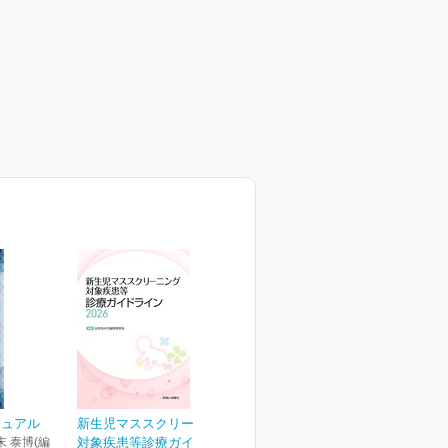
ニュアル
新生児マススクリーニング
末 泰博(編
対象疾患等診療ガイドラ...