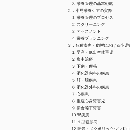
３ 栄養管理の基本戦略
２．小児栄養ケアの実際
１ 栄養管理のプロセス
２ スクリーニング
３ アセスメント
４ 栄養プランニング
３．各種疾患・病態における小児
１ 早産・低出生体重児
２ 集中治療
３ 下痢・便秘
４ 消化器内科の疾患
５ 肝・胆疾患
６ 消化器外科の疾患
７ 心疾患
８ 重症心身障害児
９ 摂食嚥下障害
10 腎疾患
11 １型糖尿病
12 肥満・メタボリックシンド