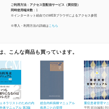
ご利用方法
アクセス型配信サービス（買切型）
同時使用端末数
1
※インターネット経由でのWEBブラウザによるアクセス参照
※導入・利用方法の詳細は
こちら
は、こんな商品も買っています。
ェネラリストのための内
総合内科病棟マニュアル
重症患者管理マ
外来マニュアル 第3版
疾患ごとの管理
平岡 栄治(編集) 則