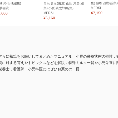
集) 藤谷 茂樹(編集)
城 光代(他編集)
筒泉 貴彦(編集) 山田 悠史(編
MEDSI
学書院
集) 小坂 鎮太郎(編集)
¥7,150
,600
MEDSI
¥6,160
方々に執筆をお願いしてまとめたマニュアル．小児の栄養状態の特性，
問に対する答えやトピックスなどを解説．特殊ミルク一覧や小児栄養に
栄養士，看護師，小児科医にはぜひお薦めの一冊．