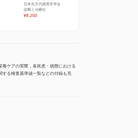
日本先天代謝異常学会(編集)
診断と治療社
¥8,250
栄養ケアの実際，各疾患・病態における
関する検査基準値一覧などの付録も充