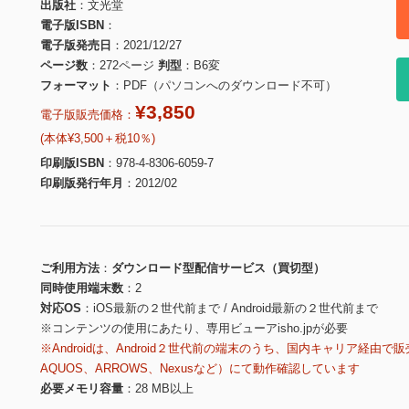
出版社
文光堂
電子版ISBN
電子版発売日
2021/12/27
ページ数
272ページ
判型
B6変
フォーマット
PDF（パソコンへのダウンロード不可）
¥3,850
電子版販売価格：
(本体¥3,500＋税10％)
印刷版ISBN
978-4-8306-6059-7
印刷版発行年月
2012/02
ご利用方法
ダウンロード型配信サービス（買切型）
同時使用端末数
2
対応OS
iOS最新の２世代前まで / Android最新の２世代前まで
※コンテンツの使用にあたり、専用ビューアisho.jpが必要
※Androidは、Android２世代前の端末のうち、国内キャリア経由で販
AQUOS、ARROWS、Nexusなど）にて動作確認しています
必要メモリ容量
28 MB以上