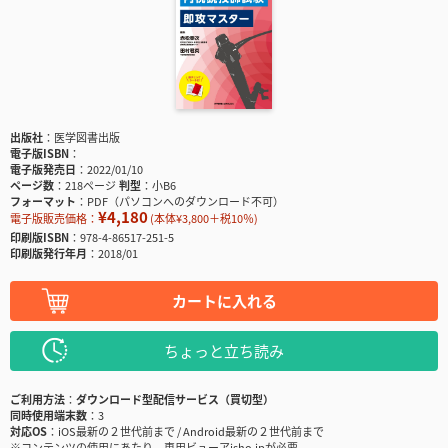
出版社
医学図書出版
電子版ISBN
電子版発売日
2022/01/10
ページ数
218ページ
判型
小B6
フォーマット
PDF（パソコンへのダウンロード不可）
¥4,180
電子版販売価格：
(本体¥3,800＋税10％)
印刷版ISBN
978-4-86517-251-5
印刷版発行年月
2018/01
カートに入れる
ちょっと立ち読み
ご利用方法
ダウンロード型配信サービス（買切型）
同時使用端末数
3
対応OS
iOS最新の２世代前まで / Android最新の２世代前まで
※コンテンツの使用にあたり、専用ビューアisho.jpが必要