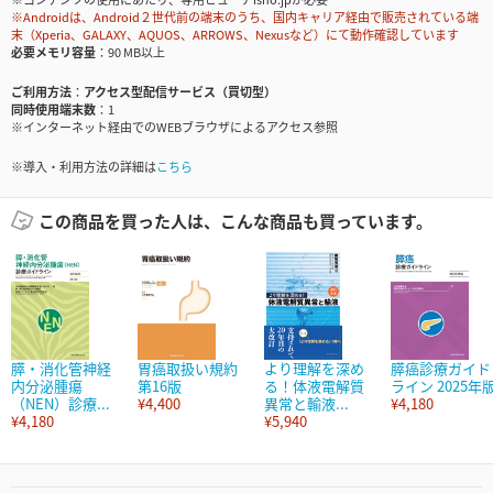
※Androidは、Android２世代前の端末のうち、国内キャリア経由で販売されている端
末（Xperia、GALAXY、AQUOS、ARROWS、Nexusなど）にて動作確認しています
必要メモリ容量
90 MB以上
ご利用方法
アクセス型配信サービス（買切型）
同時使用端末数
1
※インターネット経由でのWEBブラウザによるアクセス参照
※導入・利用方法の詳細は
こちら
この商品を買った人は、こんな商品も買っています。
膵・消化管神経
胃癌取扱い規約
より理解を深め
膵癌診療ガイド
内分泌腫瘍
第16版
る！体液電解質
ライン 2025年
（NEN）診療...
¥4,400
異常と輸液...
¥4,180
¥4,180
¥5,940