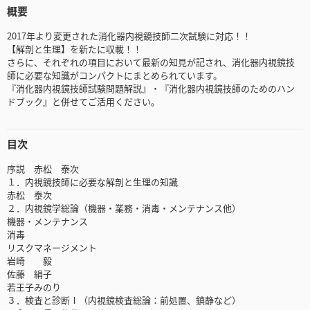
概要
2017年より変更された消化器内視鏡技師二次試験に対応！！
【解剖と生理】を新たに収載！！
さらに、それぞれの項目において最新の知見が記され、消化器内視鏡技
師に必要な知識がコンパクトにまとめられています。
『消化器内視鏡技師試験問題解説』・『消化器内視鏡技師のためのハン
ドブック』と併せてご活用ください。
目次
序説 赤松 泰次
１．内視鏡技師に必要な解剖と生理の知識
赤松 泰次
２．内視鏡学総論（機器・業務・消毒・メンテナンス他）
機器・メンテナンス
消毒
リスクマネージメント
岩崎 毅
佐藤 絹子
若王子みのり
３．検査と診断Ⅰ（内視鏡検査総論：前処置、鎮静など）