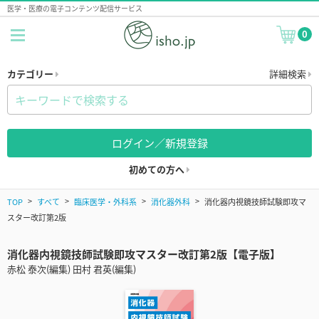
医学・医療の電子コンテンツ配信サービス
0
カテゴリー
詳細検索
ログイン／新規登録
初めての方へ
TOP
すべて
臨床医学・外科系
消化器外科
消化器内視鏡技師試験即攻マ
スター改訂第2版
消化器内視鏡技師試験即攻マスター改訂第2版【電子版】
赤松 泰次(編集) 田村 君英(編集)