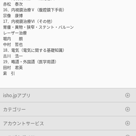
赤松 泰次
16．内視鏡治療Ⅴ（腹腔鏡下手術）
宗像 康博
17．内視鏡治療Ⅵ（その他）
胃瘻・異物・狭窄・ステント・バルーン
レーザー治療
堀内 朗
中村 哲也
18．電気（電気に関する基礎知識）
古川 浩一
19．略語・外国語（医学用語）
田村 君英
索 引
isho.jpアプリ
カテゴリー
アカウントサービス