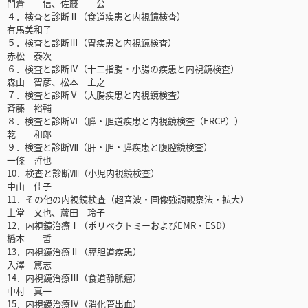
門倉 信、佐藤 公
４．検査と診断Ⅱ（食道疾患と内視鏡検査）
有馬美和子
５．検査と診断Ⅲ（胃疾患と内視鏡検査）
赤松 泰次
６．検査と診断Ⅳ（十二指腸・小腸の疾患と内視鏡検査）
森山 智彦、松本 主之
７．検査と診断Ⅴ（大腸疾患と内視鏡検査）
斉藤 裕輔
８．検査と診断Ⅵ（膵・胆道疾患と内視鏡検査（ERCP））
乾 和郎
９．検査と診断Ⅶ（肝・胆・膵疾患と腹腔鏡検査）
一條 哲也
10．検査と診断Ⅷ（小児内視鏡検査）
中山 佳子
11．その他の内視鏡検査（超音波・画像強調観察法・拡大）
上堂 文也、蘆田 玲子
12．内視鏡治療Ⅰ（ポリペクトミーおよびEMR・ESD）
橋本 哲
13．内視鏡治療Ⅱ（膵胆道疾患）
入澤 篤志
14．内視鏡治療Ⅲ（食道静脈瘤）
中村 真一
15．内視鏡治療Ⅳ（消化管出血）