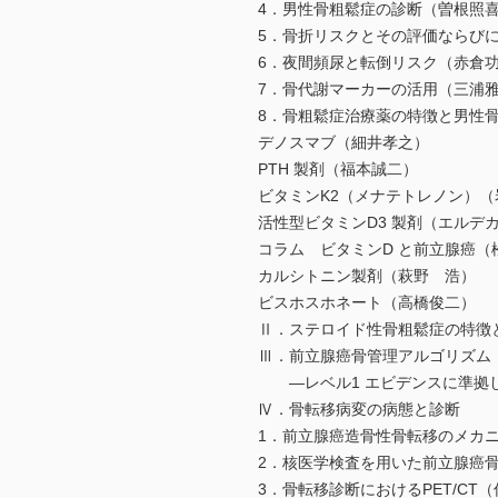
4．男性骨粗鬆症の診断（曽根照
5．骨折リスクとその評価ならび
6．夜間頻尿と転倒リスク（赤倉
7．骨代謝マーカーの活用（三浦
8．骨粗鬆症治療薬の特徴と男性
デノスマブ（細井孝之）
PTH 製剤（福本誠二）
ビタミンK2（メナテトレノン）（
活性型ビタミンD3 製剤（エルデ
コラム ビタミンD と前立腺癌（
カルシトニン製剤（萩野 浩）
ビスホスホネート（高橋俊二）
Ⅱ．ステロイド性骨粗鬆症の特徴
Ⅲ．前立腺癌骨管理アルゴリズム
―レベル1 エビデンスに準拠し
Ⅳ．骨転移病変の病態と診断
1．前立腺癌造骨性骨転移のメカ
2．核医学検査を用いた前立腺癌
3．骨転移診断におけるPET/CT