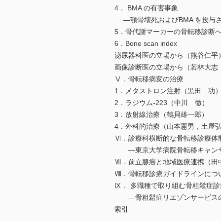
4． BMA の有害事象
―顎骨壊死およびBMA を投与
5．骨代謝マーカーの骨転移診断
6．Bone scan index
泌尿器科医の立場から（熊谷仁平
画像診断医の立場から（若林大志
Ⅴ．骨転移病変の治療
1．メタストロン注射（黒田 功
2．ラジウム-223（中川 徹）
3．放射線治療（鶴貝雄一郎）
4．外科的治療（山本憲男，土屋
Ⅵ．診療科横断的な骨転移診療体
―東京大学病院骨転移キャンサ
Ⅶ．前立腺癌と地域医療連携（田
Ⅷ．骨転移診療ガイドラインにつ
Ⅸ． 多職種で取り組む骨粗鬆症診
―骨粗鬆症リエゾンサービスの
索引