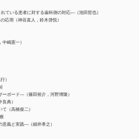
されている患者に対する歯科側の対応―（池田哲也）
への応用（神谷直人，鈴木啓悦）
）
，中嶋憲一）
）
弘行）
制
ーボード―（篠田裕介，河野博隆）
中良典）
いて（高橋俊二）
療
意義と実践―（細井孝之）