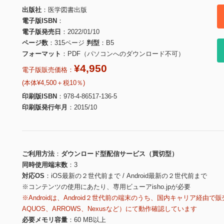
出版社
医学図書出版
電子版ISBN
電子版発売日
2022/01/10
ページ数
315ページ
判型
B5
フォーマット
PDF（パソコンへのダウンロード不可）
¥4,950
電子版販売価格：
(本体¥4,500＋税10％)
印刷版ISBN
978-4-86517-136-5
印刷版発行年月
2015/10
ご利用方法
ダウンロード型配信サービス（買切型）
同時使用端末数
3
対応OS
iOS最新の２世代前まで / Android最新の２世代前まで
※コンテンツの使用にあたり、専用ビューアisho.jpが必要
※Androidは、Android２世代前の端末のうち、国内キャリア経由で販
AQUOS、ARROWS、Nexusなど）にて動作確認しています
必要メモリ容量
60 MB以上