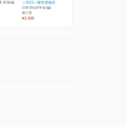
森 直哉(編
ン2023―慢性便秘症
日本消化管学会(編)
南江堂
¥3,300