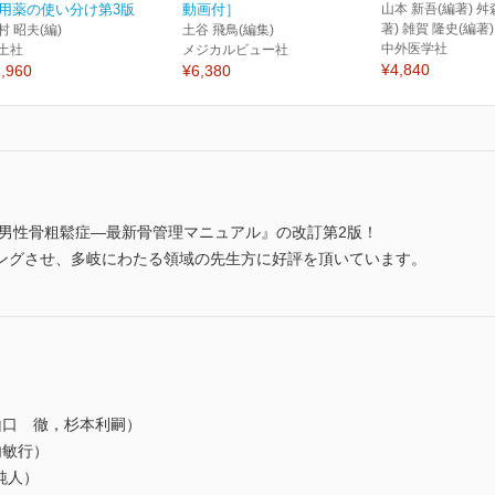
用薬の使い分け第3版
動画付］
山本 新吾(編著) 舛
著) 雑賀 隆史(編著)
村 昭夫(編)
土谷 飛鳥(編集)
中外医学社
土社
メジカルビュー社
¥4,840
,960
¥6,380
と男性骨粗鬆症―最新骨管理マニュアル』の改訂第2版！
ングさせ、多岐にわたる領域の先生方に好評を頂いています。
山口 徹，杉本利嗣）
内敏行）
純人）