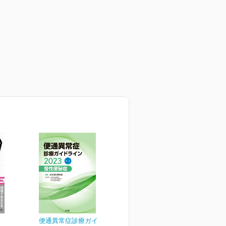
掟
便通異常症診療ガイドライ