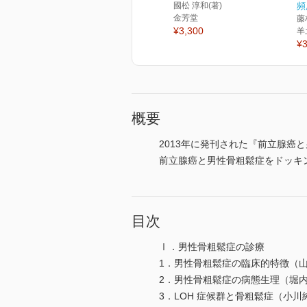
國松 淳和(著)
頻
金芳堂
藤
¥3,300
羊
¥3
概要
2013年に発刊された『前立腺癌
前立腺癌と男性骨粗鬆症をドッキ
目次
Ⅰ．男性骨粗鬆症の診療
1．男性骨粗鬆症の臨床的特徴（
2．男性骨粗鬆症の病態生理（堀
3．LOH 症候群と骨粗鬆症（小川