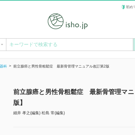
初め
ー
器科
前立腺癌と男性骨粗鬆症 最新骨管理マニュアル改訂第2版
前立腺癌と男性骨粗鬆症 最新骨管理マニ
版】
細井 孝之(編集) 松島 常(編集)