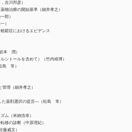
喜，吉川邦彦）
に薬物治療の開始基準（細井孝之）
功一郎）
雅一）
骨粗鬆症におけるエビデンス
岩本 潤）
カルシトールを含めて）（竹内靖博）
松島 常）
と管理（細井孝之）
た薬剤選択の提言―（松島 常）
ニズム（米納浩幸）
骨転移の診断（中原理紀）
（佐藤威文）