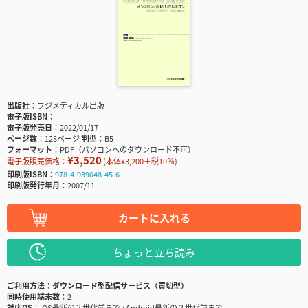
出版社
フジメディカル出版
電子版ISBN
電子版発売日
2022/01/17
ページ数
128ページ
判型
B5
フォーマット
PDF（パソコンへのダウンロード不可）
¥3,520
電子版販売価格：
(本体¥3,200＋税10％)
印刷版ISBN
978-4-939048-45-6
印刷版発行年月
2007/11
カートに入れる
ちょっと立ち読み
ご利用方法
ダウンロード型配信サービス（買切型）
同時使用端末数
2
対応OS
iOS最新の２世代前まで / Android最新の２世代前まで