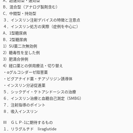
A．超速効型・速効型
B．混合型（アナログ製剤含む）
C．中間型・持効型
３．インスリン注射デバイスの特徴と注意点
４．インスリン処方の実際（症例を中心に）
A．1型糖尿病
B．2型糖尿病
1）SU薬二次無効例
2）糖毒性を呈した例
3）肥満合併例
4）経口薬との併用療法・切り替え
・αグルコシダーゼ阻害薬
・ビグアナイド薬・チアゾリジン誘導体
・インスリン分泌促進薬
５．シックデイ・ケトアシドーシスの治療
６．インスリン治療と血糖自己測定（SMBG）
７．注射指導のポイント
８．吸入インスリン
Ⅲ ＧＬＰ-1に期待するもの
１．リラグルチド liraglutide