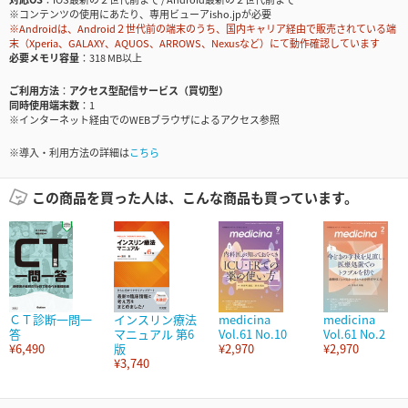
※コンテンツの使用にあたり、専用ビューアisho.jpが必要
※Androidは、Android２世代前の端末のうち、国内キャリア経由で販売されている端
末（Xperia、GALAXY、AQUOS、ARROWS、Nexusなど）にて動作確認しています
必要メモリ容量
318 MB以上
ご利用方法
アクセス型配信サービス（買切型）
同時使用端末数
1
※インターネット経由でのWEBブラウザによるアクセス参照
※導入・利用方法の詳細は
こちら
この商品を買った人は、こんな商品も買っています。
ＣＴ診断一問一
インスリン療法
medicina
medicina
答
マニュアル 第6
Vol.61 No.10
Vol.61 No.2
¥6,490
版
¥2,970
¥2,970
¥3,740