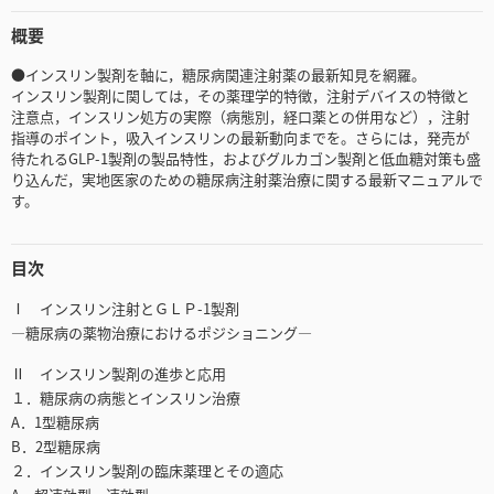
概要
●インスリン製剤を軸に，糖尿病関連注射薬の最新知見を網羅。
インスリン製剤に関しては，その薬理学的特徴，注射デバイスの特徴と
注意点，インスリン処方の実際（病態別，経口薬との併用など），注射
指導のポイント，吸入インスリンの最新動向までを。さらには，発売が
待たれるGLP-1製剤の製品特性，およびグルカゴン製剤と低血糖対策も盛
り込んだ，実地医家のための糖尿病注射薬治療に関する最新マニュアルで
す。
目次
Ⅰ インスリン注射とＧＬＰ-1製剤
―糖尿病の薬物治療におけるポジショニング―
Ⅱ インスリン製剤の進歩と応用
１．糖尿病の病態とインスリン治療
A．1型糖尿病
B．2型糖尿病
２．インスリン製剤の臨床薬理とその適応