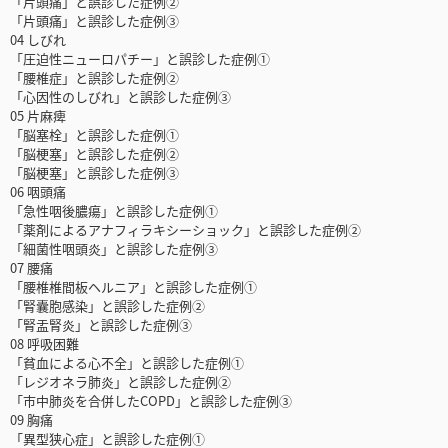
「片頭痛」と誤診した症例②
「片頭痛」と誤診した症例③
04 しびれ
「圧迫性ニューロパチー」と誤診した症例①
「腰椎症」と誤診した症例②
「心因性のしびれ」と誤診した症例③
05 片麻痺
「脳塞栓」と誤診した症例①
「脳梗塞」と誤診した症例②
「脳梗塞」と誤診した症例③
06 咽頭痛
「急性咽後膿瘍」と誤診した症例①
「薬剤によるアナフィラキシーショック」と誤診した症例②
「細菌性咽頭炎」と誤診した症例③
07 腰痛
「腰椎椎間板ヘルニア」と誤診した症例①
「腎囊胞感染」と誤診した症例②
「腎盂腎炎」と誤診した症例③
08 呼吸困難
「貧血による心不全」と誤診した症例①
「レジオネラ肺炎」と誤診した症例②
「市中肺炎を合併したCOPD」と誤診した症例③
09 胸痛
「異型狭心症」と誤診した症例①