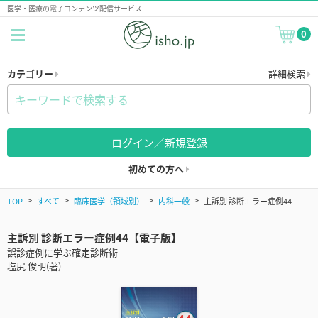
医学・医療の電子コンテンツ配信サービス
0
カテゴリー
詳細検索
ログイン／新規登録
初めての方へ
TOP
すべて
臨床医学（領域別）
内科一般
主訴別 診断エラー症例44
主訴別 診断エラー症例44【電子版】
誤診症例に学ぶ確定診断術
塩尻 俊明(著)