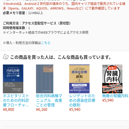
※Androidは、Android２世代前の端末のうち、国内キャリア経由で販売されている端
末（Xperia、GALAXY、AQUOS、ARROWS、Nexusなど）にて動作確認しています
必要メモリ容量
12 MB以上
ご利用方法
アクセス型配信サービス（買切型）
同時使用端末数
1
※インターネット経由でのWEBブラウザによるアクセス参照
※導入・利用方法の詳細は
こちら
この商品を買った人は、こんな商品も買っています。
ホスピタリスト
総合内科病棟マ
レジデントのた
無敵の腎臓内科
のための内科診
ニュアル 疾患
めの感染症診療
¥5,940
療フローチャ...
ごとの管理
の鉄則
¥8,800
¥6,160
¥5,940