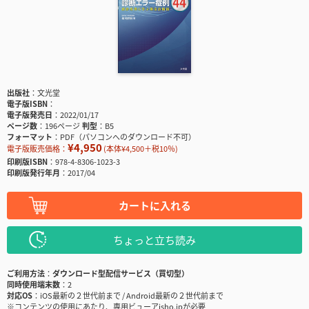
出版社
文光堂
電子版ISBN
電子版発売日
2022/01/17
ページ数
196ページ
判型
B5
フォーマット
PDF（パソコンへのダウンロード不可）
¥4,950
電子版販売価格：
(本体¥4,500＋税10％)
印刷版ISBN
978-4-8306-1023-3
印刷版発行年月
2017/04
カートに入れる
ちょっと立ち読み
ご利用方法
ダウンロード型配信サービス（買切型）
同時使用端末数
2
対応OS
iOS最新の２世代前まで / Android最新の２世代前まで
※コンテンツの使用にあたり、専用ビューアisho.jpが必要