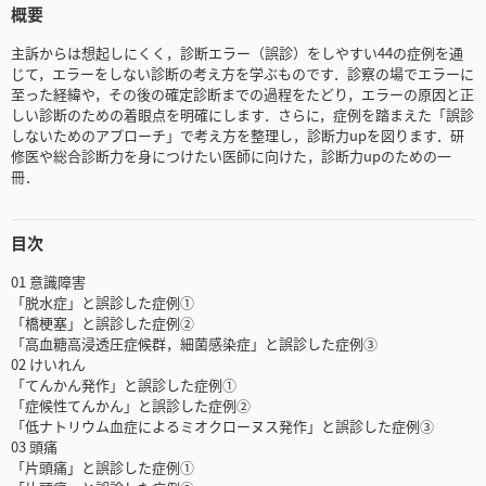
概要
主訴からは想起しにくく，診断エラー（誤診）をしやすい44の症例を通
じて，エラーをしない診断の考え方を学ぶものです．診察の場でエラーに
至った経緯や，その後の確定診断までの過程をたどり，エラーの原因と正
しい診断のための着眼点を明確にします．さらに，症例を踏まえた「誤診
しないためのアプローチ」で考え方を整理し，診断力upを図ります．研
修医や総合診断力を身につけたい医師に向けた，診断力upのための一
冊．
目次
01 意識障害
「脱水症」と誤診した症例①
「橋梗塞」と誤診した症例②
「高血糖高浸透圧症候群，細菌感染症」と誤診した症例③
02 けいれん
「てんかん発作」と誤診した症例①
「症候性てんかん」と誤診した症例②
「低ナトリウム血症によるミオクローヌス発作」と誤診した症例③
03 頭痛
「片頭痛」と誤診した症例①