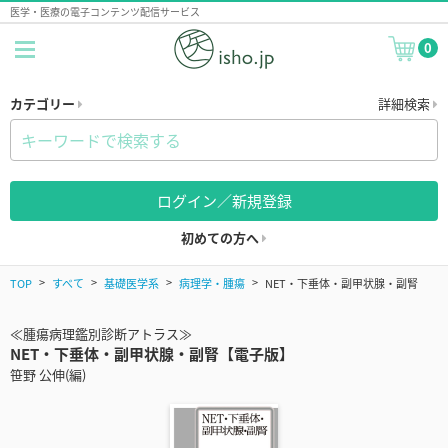
医学・医療の電子コンテンツ配信サービス
0
カテゴリー
詳細検索
ログイン／新規登録
初めての方へ
TOP
すべて
基礎医学系
病理学・腫瘍
NET・下垂体・副甲状腺・副腎
≪腫瘍病理鑑別診断アトラス≫
NET・下垂体・副甲状腺・副腎【電子版】
笹野 公伸(編)