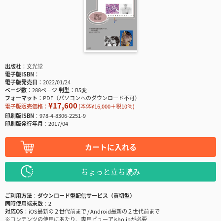
出版社
文光堂
電子版ISBN
電子版発売日
2022/01/24
ページ数
288ページ
判型
B5変
フォーマット
PDF（パソコンへのダウンロード不可）
¥17,600
電子版販売価格：
(本体¥16,000＋税10％)
印刷版ISBN
978-4-8306-2251-9
印刷版発行年月
2017/04
カートに入れる
ちょっと立ち読み
ご利用方法
ダウンロード型配信サービス（買切型）
同時使用端末数
2
対応OS
iOS最新の２世代前まで / Android最新の２世代前まで
※コンテンツの使用にあたり、専用ビューアisho.jpが必要