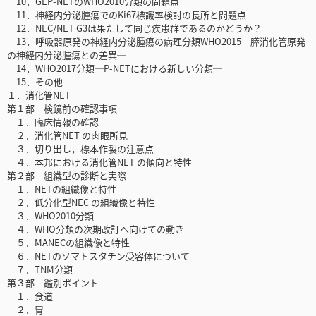
10．GEP-NETのWHO2010分類の問題点
11．神経内分泌腫瘍でのKi67標識率検討の長所と問題点
12．NEC/NET G3は果たして同じ疾患群であるのかどうか？
13．呼吸器原発の神経内分泌腫瘍の病理分類WHO2015─膵消化管原発
の神経内分泌腫瘍との差異─
14．WHO2017分類─P-NETにおける新しい分類─
15．その他
１．消化管NET
第１部 検鏡前の確認事項
１．臨床情報の確認
２．消化管NET の肉眼所見
３．切り出し，標本作製の注意点
４．本邦における消化管NET の傾向と特性
第２部 組織型の診断と実際
１．NETの組織像と特性
２．低分化型NEC の組織像と特性
３．WHO2010分類
４．WHO分類の次期改訂へ向けての動き
５．MANECの組織像と特性
６．NETのソマトスタチン受容体について
７．TNM分類
第３部 鑑別ポイント
１．食道
２．胃