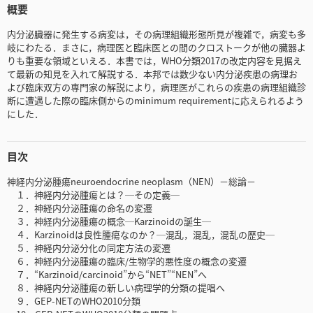
概要
内分泌臓器に発生する病変は，その病理組織形態所見が複雑で，病変も多
岐にわたる．まさに，病理医と臨床医との間のクロストークが他の臓器よ
りも重要な領域といえる．本書では，WHO分類2017の改定内容を見据え
て最新の知見を入れて解説する．本邦では数少ない内分泌疾患の病理お
よび臨床双方の専門家の解説により，病理医がこれらの疾患の病理組織診
断に遭遇した際の臨床側からのminimum requirementに応えられるよう
にした．
目次
神経内分泌腫瘍neuroendocrine neoplasm（NEN）－総論－
１．神経内分泌腫瘍とは？─その定義─
２．神経内分泌腫瘍の命名の変遷
３．神経内分泌腫瘍の概念─Karzinoidの誕生─
４．Karzinoidは良性腫瘍なのか？─混乱，混乱，混乱の歴史─
５．神経内分泌分化の同定方法の変遷
６．神経内分泌腫瘍の臨床/生物学的悪性度の概念の変遷
７．“Karzinoid/carcinoid”から“NET”“NEN”へ
８．神経内分泌腫瘍の新しい病理学的分類の提唱へ
９．GEP-NETのWHO2010分類