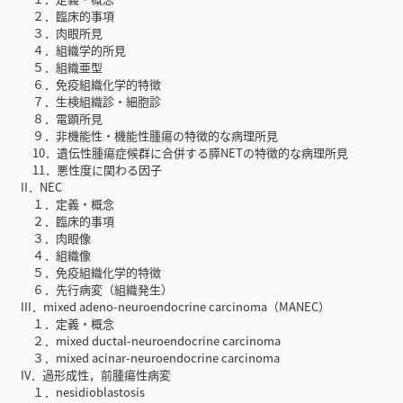
２．臨床的事項
３．肉眼所見
４．組織学的所見
５．組織亜型
６．免疫組織化学的特徴
７．生検組織診・細胞診
８．電顕所見
９．非機能性・機能性腫瘍の特徴的な病理所見
10．遺伝性腫瘍症候群に合併する膵NETの特徴的な病理所見
11．悪性度に関わる因子
II．NEC
１．定義・概念
２．臨床的事項
３．肉眼像
４．組織像
５．免疫組織化学的特徴
６．先行病変（組織発生）
III．mixed adeno-neuroendocrine carcinoma（MANEC）
１．定義・概念
２．mixed ductal-neuroendocrine carcinoma
３．mixed acinar-neuroendocrine carcinoma
IV．過形成性，前腫瘍性病変
１．nesidioblastosis