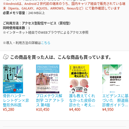
※Androidは、Android２世代前の端末のうち、国内キャリア経由で販売されている端
末（Xperia、GALAXY、AQUOS、ARROWS、Nexusなど）にて動作確認しています
必要メモリ容量
240 MB以上
ご利用方法
アクセス型配信サービス（買切型）
同時使用端末数
1
※インターネット経由でのWEBブラウザによるアクセス参照
※導入・利用方法の詳細は
こちら
この商品を買った人は、こんな商品も買っています。
骨折ハンター
プロメテウス解
誰も教えてくれ
エビデンスに基
レントゲン×非
剖学 コア アトラ
なかった皮疹の
づいた 胆道癌
整形外科医
ス 第4版
診かた・考え...
診療ガイドラ...
¥5,280
¥10,450
¥4,400
¥4,950