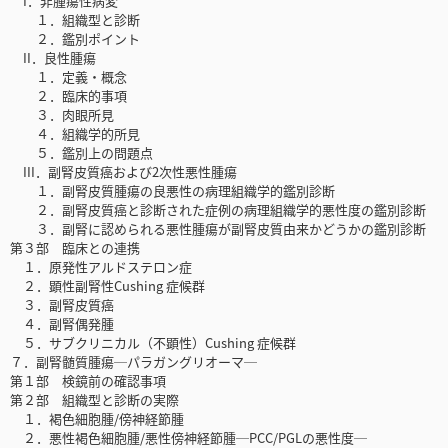
I．非腫瘍性病変
１．組織型と診断
２．鑑別ポイント
II．良性腫瘍
１．定義・概念
２．臨床的事項
３．肉眼所見
４．組織学的所見
５．鑑別上の問題点
III．副腎皮質癌および2次性悪性腫瘍
１．副腎皮質腫瘍の良悪性の病理組織学的鑑別診断
２．副腎皮質癌と診断された症例の病理組織学的悪性度の鑑別診断
３．副腎に認められる悪性腫瘍が副腎皮質由来かどうかの鑑別診断
第３部 臨床との連携
１．原発性アルドステロン症
２．顕性副腎性Cushing 症候群
３．副腎皮質癌
４．副腎偶発腫
５．サブクリニカル（不顕性）Cushing 症候群
７．副腎髄質腫瘍─パラガングリオーマ─
第１部 検鏡前の確認事項
第２部 組織型と診断の実際
１．褐色細胞腫/傍神経節腫
２．悪性褐色細胞腫/悪性傍神経節腫─PCC/PGLの悪性度─