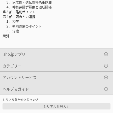
３．家族性・遺伝性褐色細胞腫
４．神経芽腫群腫瘍と混成腫瘍
第３部 鑑別ポイント
第４部 臨床との連携
１．疫学
２．術前診療のポイント
３．治療
索引
isho.jpアプリ
カテゴリー
アカウントサービス
ヘルプ＆ガイド
シリアル番号をお持ちの方
シリアル番号入力