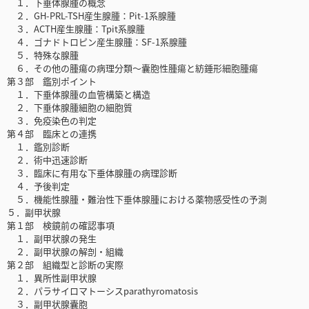
１．下垂体腺腫の概念
２．GH-PRL-TSH産生腺腫：Pit-1系腺腫
３．ACTH産生腺腫：Tpit系腺腫
４．ゴナドトロピン産生腺腫：SF-1系腺腫
５．特殊な腺腫
６．その他の腫瘍の病理分類～囊胞性腫瘍と紡錘形細胞腫瘍
第３部 鑑別ポイント
１．下垂体腺腫の血管構築と構造
２．下垂体腺腫細胞の細胞質
３．免疫染色の判定
第４部 臨床との連携
１．鑑別診断
２．術中迅速診断
３．臨床に有用な下垂体腺腫の病理診断
４．予後判定
５．機能性腺腫・難治性下垂体腺腫における薬物感受性の予測
５．副甲状腺
第１部 検鏡前の確認事項
１．副甲状腺の発生
２．副甲状腺の解剖・組織
第２部 組織型と診断の実際
１．異所性副甲状腺
２．パラサイロマトーシスparathyromatosis
３．副甲状腺囊胞