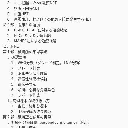
３．十二指腸・Vater 乳頭NET
４．空腸・回腸NET
５．虫垂NET
６．直腸NET，およびその他の大腸に発生するNET
第４部 臨床との連携
１．GI-NET G1/G2に対する治療戦略
２．NECに対する治療戦略
３．MANECに対する治療戦略
２．膵NET
第１部 検鏡前の確認事項
I．確認事項
１．WHO分類（グレード判定，TNM分類）
２．グレード判定
３．ホルモン産生腫瘍
４．遺伝性腫瘍症候群
５．遺伝子異常
６．診断に必要な免疫染色
７．レポート作成
II．病理標本の取り扱い方
１．生検，細胞診標本
２．手術検体の取り扱い
第２部 組織型と診断の実際
I．神経内分泌腫瘍neuroendocrine tumor（NET）
１．定義・概念