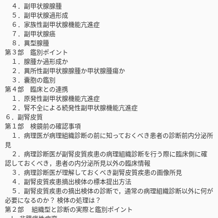
４．副甲状腺腺腫
５．副甲状腺過形成
６．家族性副甲状腺機能亢進症
７．副甲状腺癌
８．異型腺腫
第３部 鑑別ポイント
１．腺腫か過形成か
２．異所性副甲状腺腺腫か甲状腺腫瘍か
３．囊胞の鑑別
第４部 臨床との連携
１．原発性副甲状腺機能亢進症
２．腎不全による続発性副甲状腺機能亢進症
６．副腎皮質
第１部 検鏡前の確認事項
１．病理医が病理組織診断の前に知っておくべき患者の診断前内分泌所
見
２．病理診断医が副腎皮質疾患の病理組織診断を行う際に臨床側に確
認しておくべき，患者の内分泌所見以外の臨床情報
３．病理診断医が理解しておくべき副腎皮質疾患の画像所見
４．副腎皮質疾患摘出検体の標本提出方法
５．副腎皮質疾患の摘出検体の診断で，通常の病理組織診断以外に何が
必要になるのか？ 検体の処理は？
第２部 組織型と診断の実際と鑑別ポイント