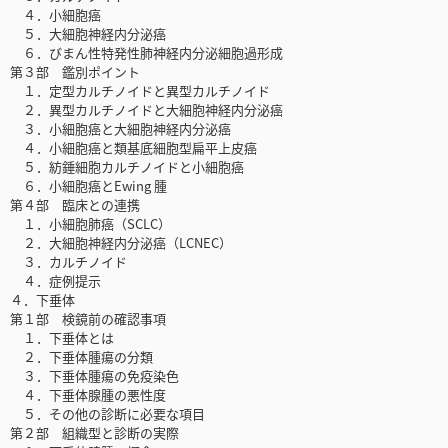
４．小細胞癌
５．大細胞神経内分泌癌
６．びまん性特発性肺神経内分泌細胞過形成
第３部 鑑別ポイント
１．定型カルチノイドと異型カルチノイド
２．異型カルチノイドと大細胞神経内分泌癌
３．小細胞癌と大細胞神経内分泌癌
４．小細胞癌と類基底細胞型扁平上皮癌
５．紡錘細胞カルチノイドと小細胞癌
６．小細胞癌とEwing 腫
第４部 臨床との連携
１．小細胞肺癌（SCLC）
２．大細胞神経内分泌癌（LCNEC）
３．カルチノイド
４．症例提示
４．下垂体
第１部 検鏡前の確認事項
１．下垂体とは
２．下垂体腫瘍の分類
３．下垂体腫瘍の免疫染色
４．下垂体腺腫の悪性度
５．その他の診断に必要な項目
第２部 組織型と診断の実際