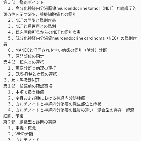
第３部 鑑別ポイント
１．高分化神経内分泌腫瘍neuroendocrine tumor（NET）と組織学的
類似性を示すSPN，腺房細胞癌との鑑別
２．NETの亜型と鑑別疾患
３．NETと膵管癌との鑑別
４．臨床画像所見からのNETと鑑別疾患
５．低分化神経内分泌癌neuroendocrine carcinoma（NEC）の鑑別疾
患
６．MANECと混同されやすい病態の鑑別（除外）診断
７．原発部位の同定
第４部 臨床との連携
１．画像診断と病理の連携
２．EUS-FNAと病理の連携
３．肺・呼吸器NET
第１部 検鏡前の確認事項
１．本項で扱う腫瘍
２．全身および肺における神経内分泌腫瘍
３．カルチノイドと神経内分泌癌の発生部位と症状
４．カルチノイドと神経内分泌癌の性質の違い─混合型の存在，起源
細胞，予後─
第２部 組織型と診断の実際
１．定義・概念
２．WHO分類
３．カルチノイド