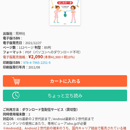
出版社
照林社
電子版ISBN
電子版発売日
2021/12/27
ページ数
112ページ
判型
B5判
フォーマット
PDF（パソコンへのダウンロード不可）
¥2,090
電子版販売価格：
(本体¥1,900＋税10％)
印刷版ISBN
978-4-7965-2251-9
印刷版発行年月
2011/08
カートに入れる
ちょっと立ち読み
ご利用方法
ダウンロード型配信サービス（買切型）
同時使用端末数
2
対応OS
iOS最新の２世代前まで / Android最新の２世代前まで
※コンテンツの使用にあたり、専用ビューアisho.jpが必要
※Androidは、Android２世代前の端末のうち、国内キャリア経由で販売されている端