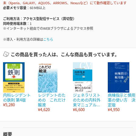
末（Xperia、GALAXY、AQUOS、ARROWS、Nexusなど）にて動作確認しています
必要メモリ容量
60 MB以上
ご利用方法
アクセス型配信サービス（買切型）
同時使用端末数
1
※インターネット経由でのWEBブラウザによるアクセス参照
※導入・利用方法の詳細は
こちら
この商品を買った人は、こんな商品も買っています。
内科レジデント
レジデントのた
ジェネラリスト
病棟指示と頻用
の鉄則 第4版
めの これだけ
のための内科外
薬の使い方 決
¥5,280
輸液
来マニュアル...
定版
¥4,620
¥6,600
¥4,950
概要