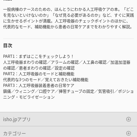
一般病棟のナースのための、ほんとうにわかる人工呼吸ケアの本。「どこ
を見ないといけないのか」「なぜ見る必要があるのか」など、すぐに実践
に生かせるポイントが満載。人工呼吸器のチェックポイントのほかに、
代表的なモード、補助機能から患者の日常ケアまでをわかりやすく解説。
目次
PART1：まずはここをチェックしよう！
人工呼吸器まわりの確認／アラームの確認／人工鼻の確認／加温加湿器
の確認／患者まわりの確認／設定の確認
PART2：人工呼吸器のモードと補助機能
代表的な3つのモード／覚えておきたい補助機能
PART3：人工呼吸器装着患者の日常ケア
鎮痛／ウィニング／口腔ケア／挿管チューブの固定／気管吸引／ポジショ
ニング・モビライゼーション
isho.jpアプリ
カテゴリー