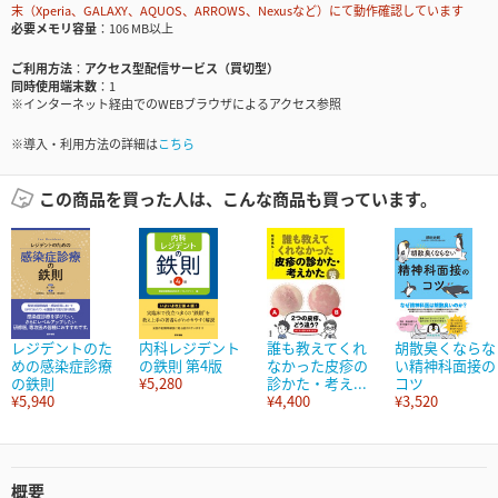
末（Xperia、GALAXY、AQUOS、ARROWS、Nexusなど）にて動作確認しています
必要メモリ容量
106 MB以上
ご利用方法
アクセス型配信サービス（買切型）
同時使用端末数
1
※インターネット経由でのWEBブラウザによるアクセス参照
※導入・利用方法の詳細は
こちら
この商品を買った人は、こんな商品も買っています。
レジデントのた
内科レジデント
誰も教えてくれ
胡散臭くならな
めの感染症診療
の鉄則 第4版
なかった皮疹の
い精神科面接の
の鉄則
¥5,280
診かた・考え...
コツ
¥5,940
¥4,400
¥3,520
概要