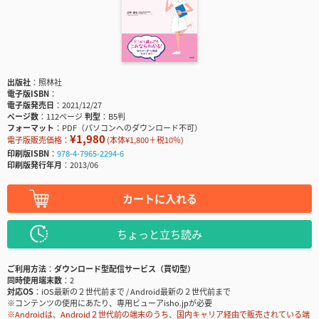
出版社
照林社
電子版ISBN
電子版発売日
2021/12/27
ページ数
112ページ
判型
B5判
フォーマット
PDF（パソコンへのダウンロード不可）
¥1,980
電子版販売価格：
(本体¥1,800＋税10％)
印刷版ISBN
978-4-7965-2294-6
印刷版発行年月
2013/06
カートに入れる
ちょっと立ち読み
ご利用方法
ダウンロード型配信サービス（買切型）
同時使用端末数
2
対応OS
iOS最新の２世代前まで / Android最新の２世代前まで
※コンテンツの使用にあたり、専用ビューアisho.jpが必要
※Androidは、Android２世代前の端末のうち、国内キャリア経由で販売されている端