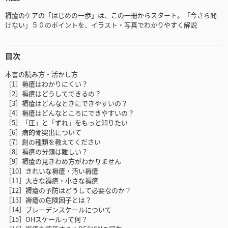
褥瘡のケアの「はじめの一歩」は、この一冊からスタート。「今さら聞
けない」５０のポイントを、イラスト・写真でわかりやすく解説
目次
本書の読み方・活かし方
［1］褥瘡はわかりにくい？
［2］褥瘡はどうしてできるの？
［3］褥瘡はどんなときにできやすいの？
［4］褥瘡はどんなところにできやすいの？
［5］「圧」と「ずれ」をもっと知りたい
［6］病的骨突出について
［7］創の種類を教えてください
［8］褥瘡の分類は難しい？
［9］褥瘡の見きわめ方がわかりません
［10］きれいな褥瘡・汚い褥瘡
［11］大きな褥瘡・小さな褥瘡
［12］褥瘡の予防はどうして必要なのか？
［13］褥瘡の危険因子とは？
［14］ブレーデンスケールについて
［15］OHスケールって何？