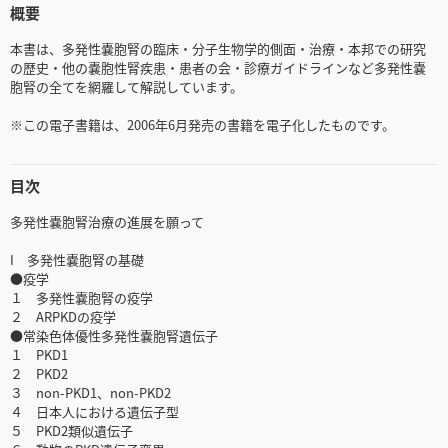
概要
本書は、多発性嚢胞腎の臨床・分子生物学的側面・治療・本邦での研究
の歴史・他の嚢胞性腎疾患・患者の会・診療ガイドラインなど多発性嚢
胞腎の全てを網羅して解説しています。
※この電子書籍は、2006年6月発売の書籍を電子化したものです。
目次
多発性嚢胞腎治療の進展を願って
I 多発性嚢胞腎の基礎
●疫学
１ 多発性嚢胞腎の疫学
２ ARPKDの疫学
●常染色体優性多発性嚢胞腎遺伝子
１ PKD1
２ PKD2
３ non-PKD1、non-PKD2
４ 日本人における遺伝子型
５ PKD2類似遺伝子