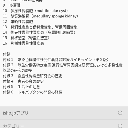
9 多嚢腎
10 多房性腎嚢胞（multilocular cyst）
11 髄質海綿腎（medullary sponge kidney）
12 単純性腎嚢胞
13 腎洞性嚢胞と傍腎盂嚢胞、腎盂周囲嚢胞
14 後天性嚢胞性腎疾患（多嚢胞化萎縮腎）
15 腎杯憩室（腎盂性憩室）
16 片側性嚢胞性腎疾患
付録
付録１ 常染色体優性多発性嚢胞腎診療ガイドライン（第２版）
付録２ 厚生労働省特定疾患 進行性腎障害調査研究班における多発性嚢
胞腎の研究の歴史
付録３ 嚢胞性腎疾患研究会の歴史
付録４ 患者の会の歴史
付録５ 生活上の注意
付録６ トルバプタンの開発の経緯
isho.jpアプリ
カテゴリー