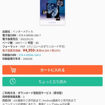
出版社
インターメディカ
電子版ISBN
978-4-89996-396-7
電子版発売日
2022/01/31
ページ数
340ページ
判型
B5
フォーマット
PDF（パソコンへのダウンロード不可）
¥4,950
電子版販売価格：
(本体¥4,500＋税10％)
印刷版ISBN
978-4-89996-168-0
印刷版発行年月
2006/06
カートに入れる
ちょっと立ち読み
ご利用方法
ダウンロード型配信サービス（買切型）
同時使用端末数
3
対応OS
iOS最新の２世代前まで / Android最新の２世代前まで
※コンテンツの使用にあたり、専用ビューアisho.jpが必要