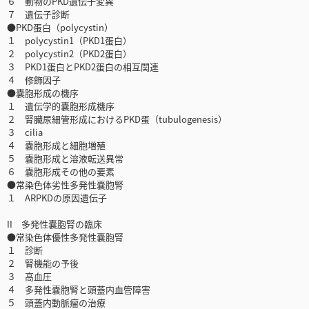
６ 動物のPKD遺伝子変異
７ 遺伝子診断
●PKD蛋白（polycystin）
１ polycystin1（PKD1蛋白）
２ polycystin2（PKD2蛋白）
３ PKD1蛋白とPKD2蛋白の相互関連
４ 修飾因子
●嚢胞形成の機序
１ 遺伝学的嚢胞形成機序
２ 腎臓尿細管形成におけるPKD蛋（tubulogenesis）
３ cilia
４ 嚢胞形成と細胞増殖
５ 嚢胞形成と溶液転送異常
６ 嚢胞形成その他の要素
●常染色体劣性多発性嚢胞腎
１ ARPKDの原因遺伝子
II 多発性嚢胞腎の臨床
●常染色体優性多発性嚢胞腎
１ 診断
２ 腎機能の予後
３ 高血圧
４ 多発性嚢胞腎と頭蓋内血管障害
５ 頭蓋内動脈瘤の治療