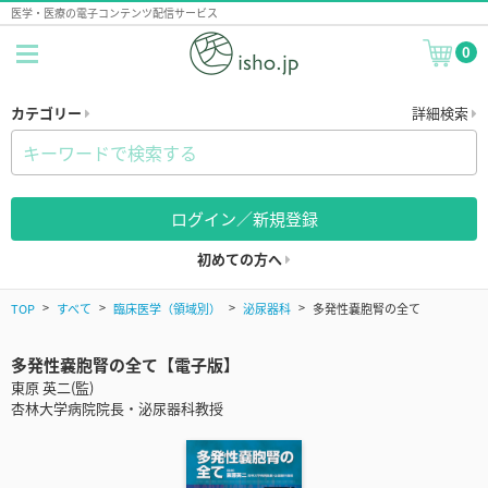
医学・医療の電子コンテンツ配信サービス
0
カテゴリー
詳細検索
ログイン／新規登録
初めての方へ
TOP
すべて
臨床医学（領域別）
泌尿器科
多発性嚢胞腎の全て
多発性嚢胞腎の全て【電子版】
東原 英二(監)
杏林大学病院院長・泌尿器科教授