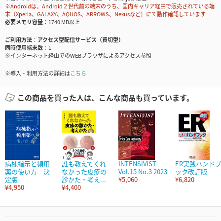
※Androidは、Android２世代前の端末のうち、国内キャリア経由で販売されている端
末（Xperia、GALAXY、AQUOS、ARROWS、Nexusなど）にて動作確認しています
必要メモリ容量
1740 MB以上
ご利用方法
アクセス型配信サービス（買切型）
同時使用端末数
1
※インターネット経由でのWEBブラウザによるアクセス参照
※導入・利用方法の詳細は
こちら
この商品を買った人は、こんな商品も買っています。
病棟指示と頻用
誰も教えてくれ
INTENSIVIST
ER実践ハンド
薬の使い方 決
なかった皮疹の
Vol.15 No.3 2023
ック改訂版
定版
診かた・考え...
¥5,060
¥6,820
¥4,950
¥4,400