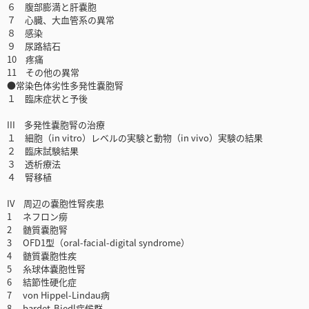
６ 腹部膨満と肝嚢胞
７ 心臓、大血管系の異常
８ 感染
９ 尿路結石
10 疼痛
11 その他の異常
●常染色体劣性多発性嚢胞腎
１ 臨床症状と予後
III 多発性嚢胞腎の治療
１ 細胞（in vitro）レベルの実験と動物（in vivo）実験の結果
２ 臨床試験結果
３ 透析療法
４ 腎移植
IV 周辺の嚢胞性腎疾患
1 ネフロン癆
2 髄質嚢胞腎
3 OFD1型（oral-facial-digital syndrome）
4 髄質嚢胞性疾
5 糸球体嚢胞性腎
6 結節性硬化症
7 von Hippel-Lindau病
8 bardet-Biedl症候群