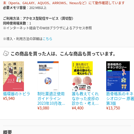
末（Xperia、GALAXY、AQUOS、ARROWS、Nexusなど）にて動作確認しています
必要メモリ容量
202 MB以上
ご利用方法
アクセス型配信サービス（買切型）
同時使用端末数
1
※インターネット経由でのWEBブラウザによるアクセス参照
※導入・利用方法の詳細は
こちら
この商品を買った人は、こんな商品も買っています。
循環器のトビラ
制吐薬適正使用
誰も教えてくれ
筋骨格系のキネ
¥5,940
ガイドライン
なかった皮疹の
シオロジー 原
2023年10月改...
診かた・考え...
第3版
¥3,080
¥4,400
¥13,750
概要