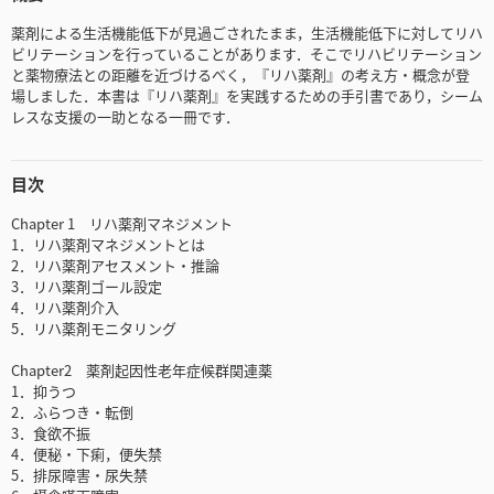
薬剤による生活機能低下が見過ごされたまま，生活機能低下に対してリハ
ビリテーションを行っていることがあります．そこでリハビリテーション
と薬物療法との距離を近づけるべく，『リハ薬剤』の考え方・概念が登
場しました．本書は『リハ薬剤』を実践するための手引書であり，シーム
レスな支援の一助となる一冊です．
目次
Chapter 1 リハ薬剤マネジメント
1．リハ薬剤マネジメントとは
2．リハ薬剤アセスメント・推論
3．リハ薬剤ゴール設定
4．リハ薬剤介入
5．リハ薬剤モニタリング
Chapter2 薬剤起因性老年症候群関連薬
1．抑うつ
2．ふらつき・転倒
3．食欲不振
4．便秘・下痢，便失禁
5．排尿障害・尿失禁