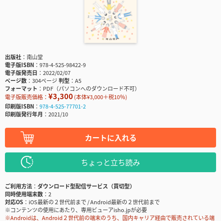
出版社
南山堂
電子版ISBN
978-4-525-98422-9
電子版発売日
2022/02/07
ページ数
304ページ
判型
A5
フォーマット
PDF（パソコンへのダウンロード不可）
¥3,300
電子版販売価格：
(本体¥3,000＋税10％)
印刷版ISBN
978-4-525-77701-2
印刷版発行年月
2021/10
カートに入れる
ちょっと立ち読み
ご利用方法
ダウンロード型配信サービス（買切型）
同時使用端末数
2
対応OS
iOS最新の２世代前まで / Android最新の２世代前まで
※コンテンツの使用にあたり、専用ビューアisho.jpが必要
※Androidは、Android２世代前の端末のうち、国内キャリア経由で販売されている端