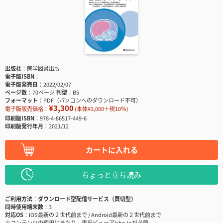
出版社
医学図書出版
電子版ISBN
電子版発売日
2022/02/07
ページ数
70ページ
判型
B5
フォーマット
PDF（パソコンへのダウンロード不可）
¥3,300
電子版販売価格：
(本体¥3,000＋税10％)
印刷版ISBN
978-4-86517-449-6
印刷版発行年月
2021/12
カートに入れる
ちょっと立ち読み
ご利用方法
ダウンロード型配信サービス（買切型）
同時使用端末数
3
対応OS
iOS最新の２世代前まで / Android最新の２世代前まで
※コンテンツの使用にあたり、専用ビューアisho.jpが必要