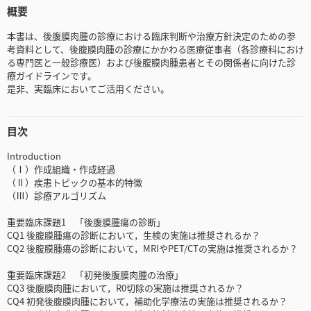
概要
本書は、後腹膜肉腫の診療における臨床判断や治療方針決定のための参
考資料として、後腹膜肉腫の診療にかかわる医療従事者（各診療科におけ
る専門医と一般診療医）および後腹膜肉腫患者とその関係者に向けた診
療ガイドラインです。
是非、実臨床においてご活用ください。
目次
Introduction
（Ⅰ）作成組織・作成経過
（Ⅱ）疾患トピックの基本的特徴
（Ⅲ）診療アルゴリズム
重要臨床課題1 「後腹膜腫瘍の診断」
CQ1 後腹膜腫瘍の診断において，生検の実施は推奨されるか？
CQ2 後腹膜腫瘍の診断において，MRIやPET/CTの実施は推奨されるか？
重要臨床課題2 「初発後腹膜肉腫の治療」
CQ3 後腹膜肉腫において，R0切除の実施は推奨されるか？
CQ4 初発後腹膜肉腫において，補助化学療法の実施は推奨されるか？