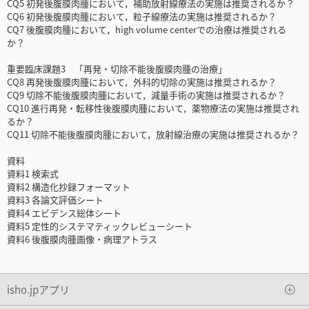
CQ5 初発後腹膜肉腫において，補助放射線療法の実施は推奨されるか？
CQ6 初発後腹膜肉腫において，粒子線療法の実施は推奨されるか？
CQ7 後腹膜肉腫において，high volume centerでの治療は推奨される
か？
重要臨床課題3 「再発・切除不能後腹膜肉腫の治療」
CQ8 再発後腹膜肉腫において，外科的切除の実施は推奨されるか？
CQ9 切除不能後腹膜肉腫において，減量手術の実施は推奨されるか？
CQ10 進行再発・転移性後腹膜肉腫において，薬物療法の実施は推奨され
るか？
CQ11 切除不能後腹膜肉腫において，放射線治療の実施は推奨されるか？
資料
資料1 検索式
資料2 構造化抄録フォーマット
資料3 各論文評価シート
資料4 エビデンス総体シート
資料5 定性的システマティックレビューシート
資料6 後腹膜肉腫画像・病理アトラス
isho.jpアプリ