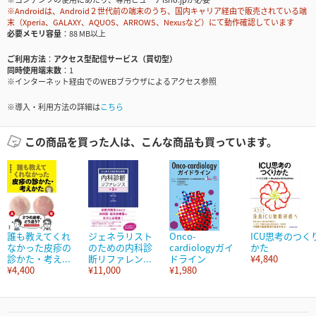
※Androidは、Android２世代前の端末のうち、国内キャリア経由で販売されている端
末（Xperia、GALAXY、AQUOS、ARROWS、Nexusなど）にて動作確認しています
必要メモリ容量
88 MB以上
ご利用方法
アクセス型配信サービス（買切型）
同時使用端末数
1
※インターネット経由でのWEBブラウザによるアクセス参照
※導入・利用方法の詳細は
こちら
この商品を買った人は、こんな商品も買っています。
誰も教えてくれ
ジェネラリスト
Onco-
ICU思考のつく
なかった皮疹の
のための内科診
cardiologyガイ
かた
診かた・考え...
断リファレン...
ドライン
¥4,840
¥4,400
¥11,000
¥1,980