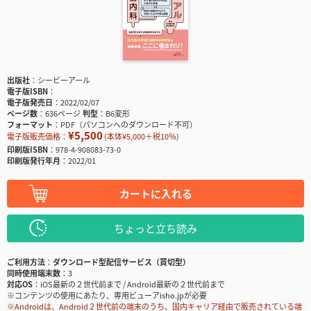
出版社
シービーアール
電子版ISBN
電子版発売日
2022/02/07
ページ数
636ページ
判型
B6変形
フォーマット
PDF（パソコンへのダウンロード不可）
¥5,500
電子版販売価格：
(本体¥5,000＋税10％)
印刷版ISBN
978-4-908083-73-0
印刷版発行年月
2022/01
カートに入れる
ちょっと立ち読み
ご利用方法
ダウンロード型配信サービス（買切型）
同時使用端末数
3
対応OS
iOS最新の２世代前まで / Android最新の２世代前まで
※コンテンツの使用にあたり、専用ビューアisho.jpが必要
※Androidは、Android２世代前の端末のうち、国内キャリア経由で販売されている端