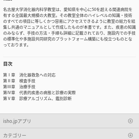
名古屋大学消化器内科学教室は、愛知県を中心に50を超える関連病院を
有する全国最大規模の大教室。その教室全体のハイレベルの知識・技術
のすべての項目に等しくかつ容易にアクセスできるように教室の総力を結
集し共通のマニュアルとして作成したものが本書です。また、疾患の知識
のみならず、手技の方法・手順も詳細に記載されており、施設内での手技
の標準化や多施設共同研究のプラットフォーム構築にも役立つものとな
っております。
目次
第Ⅰ章 消化器救急への対応
第Ⅱ章 検査手技
第Ⅲ章 治療手技
第Ⅳ章 代表的疾患の病態と診療の実際
第Ⅴ章 診療アルゴリズム、鑑別診断
isho.jpアプリ
カテゴリー