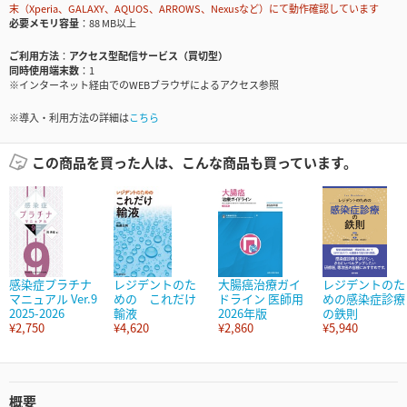
末（Xperia、GALAXY、AQUOS、ARROWS、Nexusなど）にて動作確認しています
必要メモリ容量
88 MB以上
ご利用方法
アクセス型配信サービス（買切型）
同時使用端末数
1
※インターネット経由でのWEBブラウザによるアクセス参照
※導入・利用方法の詳細は
こちら
この商品を買った人は、こんな商品も買っています。
感染症プラチナ
レジデントのた
大腸癌治療ガイ
レジデントのた
マニュアル Ver.9
めの これだけ
ドライン 医師用
めの感染症診療
2025-2026
輸液
2026年版
の鉄則
¥2,750
¥4,620
¥2,860
¥5,940
概要