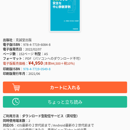
出版社
克誠堂出版
電子版ISBN
978-4-7719-6084-8
電子版発売日
2022/02/07
ページ数
152ページ
判型
A5
フォーマット
PDF（パソコンへのダウンロード不可）
¥4,950
電子版販売価格：
(本体¥4,500＋税10％)
印刷版ISBN
978-4-7719-0549-8
印刷版発行年月
2021/06
カートに入れる
ちょっと立ち読み
ご利用方法
ダウンロード型配信サービス（買切型）
同時使用端末数
2
対応OS
iOS最新の２世代前まで / Android最新の２世代前まで
※コンテンツの使用にあたり、専用ビューアisho.jpが必要