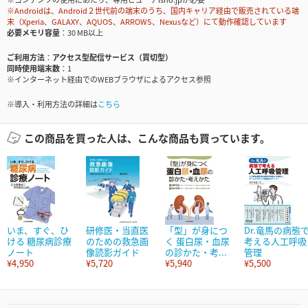
※Androidは、Android２世代前の端末のうち、国内キャリア経由で販売されている端
末（Xperia、GALAXY、AQUOS、ARROWS、Nexusなど）にて動作確認しています
必要メモリ容量
30 MB以上
ご利用方法
アクセス型配信サービス（買切型）
同時使用端末数
1
※インターネット経由でのWEBブラウザによるアクセス参照
※導入・利用方法の詳細は
こちら
この商品を買った人は、こんな商品も買っています。
いま、すぐ、ひ
研修医・当直医
「型」が身につ
Dr.竜馬の病態
ける 糖尿病診療
のための救急画
く 蛋白尿・血尿
考える人工呼吸
ノート
像読影ガイド
の診かた・考...
管理
¥4,950
¥5,720
¥5,940
¥5,500