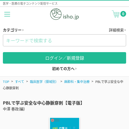
医学・医療の電子コンテンツ配信サービス
0
カテゴリー
詳細検索
ログイン／新規登録
初めての方へ
TOP
すべて
臨床医学（領域別）
麻酔科・集中治療
PBLで学ぶ安全な中
心静脈穿刺
PBLで学ぶ安全な中心静脈穿刺【電子版】
中澤 春政(編)