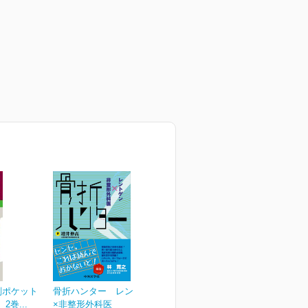
剖ポケット
骨折ハンター レントゲン
巻...
×非整形外科医