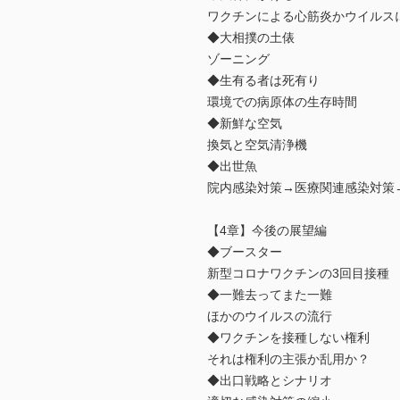
ワクチンによる心筋炎かウイルス
◆大相撲の土俵
ゾーニング
◆生有る者は死有り
環境での病原体の生存時間
◆新鮮な空気
換気と空気清浄機
◆出世魚
院内感染対策→医療関連感染対策
【4章】今後の展望編
◆ブースター
新型コロナワクチンの3回目接種
◆一難去ってまた一難
ほかのウイルスの流行
◆ワクチンを接種しない権利
それは権利の主張か乱用か？
◆出口戦略とシナリオ