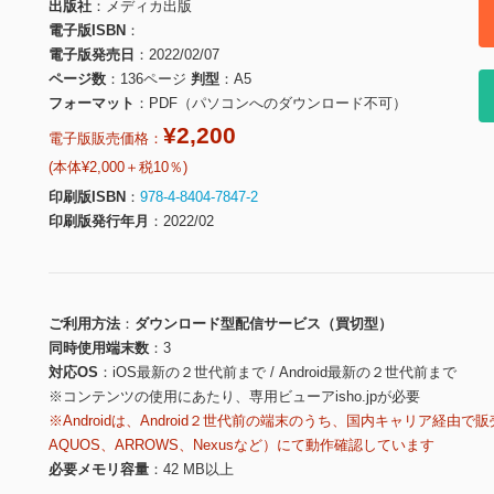
出版社
メディカ出版
電子版ISBN
電子版発売日
2022/02/07
ページ数
136ページ
判型
A5
フォーマット
PDF（パソコンへのダウンロード不可）
¥2,200
電子版販売価格：
(本体¥2,000＋税10％)
印刷版ISBN
978-4-8404-7847-2
印刷版発行年月
2022/02
ご利用方法
ダウンロード型配信サービス（買切型）
同時使用端末数
3
対応OS
iOS最新の２世代前まで / Android最新の２世代前まで
※コンテンツの使用にあたり、専用ビューアisho.jpが必要
※Androidは、Android２世代前の端末のうち、国内キャリア経由で販
AQUOS、ARROWS、Nexusなど）にて動作確認しています
必要メモリ容量
42 MB以上