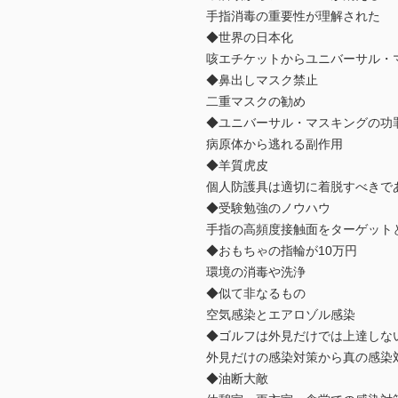
手指消毒の重要性が理解された
◆世界の日本化
咳エチケットからユニバーサル・
◆鼻出しマスク禁止
二重マスクの勧め
◆ユニバーサル・マスキングの功
病原体から逃れる副作用
◆羊質虎皮
個人防護具は適切に着脱すべきで
◆受験勉強のノウハウ
手指の高頻度接触面をターゲット
◆おもちゃの指輪が10万円
環境の消毒や洗浄
◆似て非なるもの
空気感染とエアロゾル感染
◆ゴルフは外見だけでは上達しな
外見だけの感染対策から真の感染
◆油断大敵