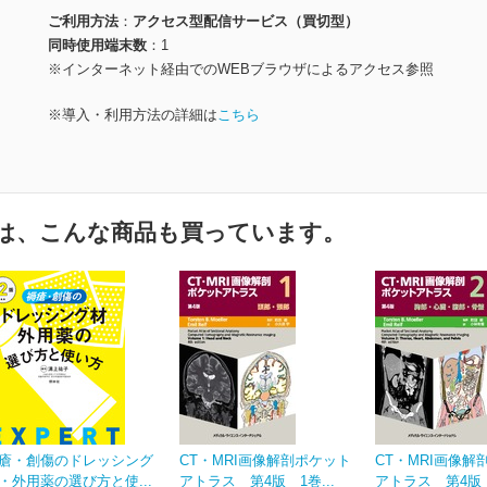
ご利用方法
アクセス型配信サービス（買切型）
同時使用端末数
1
※インターネット経由でのWEBブラウザによるアクセス参照
※導入・利用方法の詳細は
こちら
は、こんな商品も買っています。
瘡・創傷のドレッシング
CT・MRI画像解剖ポケット
CT・MRI画像解
・外用薬の選び方と使...
アトラス 第4版 1巻...
アトラス 第4版 2