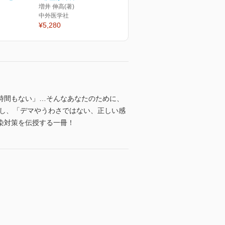
増井 伸高(著)
中外医学社
¥5,280
時間もない」…そんなあなたのために、
走し、「デマやうわさではない、正しい感
染対策を伝授する一冊！