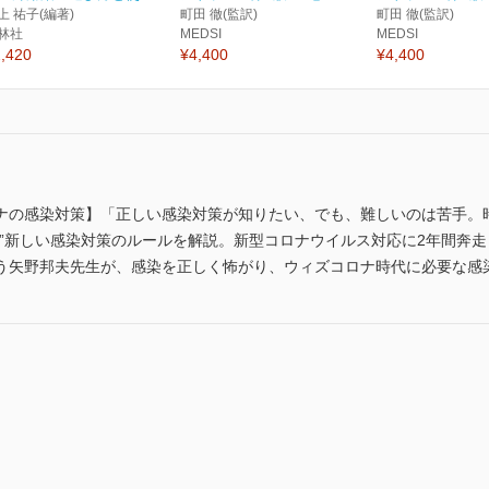
上 祐子(編著)
町田 徹(監訳)
町田 徹(監訳)
林社
MEDSI
MEDSI
,420
¥4,400
¥4,400
ナの感染対策】「正しい感染対策が知りたい、でも、難しいのは苦手。
る”新しい感染対策のルールを解説。新型コロナウイルス対応に2年間奔
う矢野邦夫先生が、感染を正しく怖がり、ウィズコロナ時代に必要な感