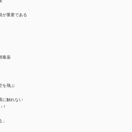
策
発が重要である
消毒薬
空を飛ぶ
境に触れない
い！
る」