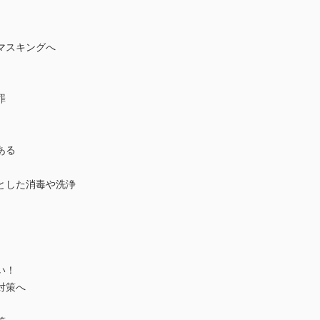
マスキングへ
罪
ある
とした消毒や洗浄
い！
対策へ