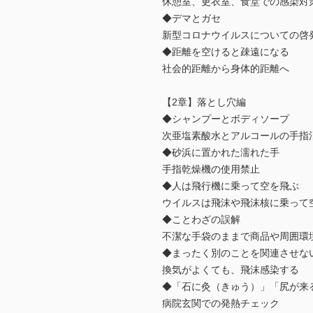
休憩室、更衣室、食堂での感染対
◆デマとガセ
新型コロナウイルスについての啓
◆距離を空けると疎遠になる
社会的距離から身体的距離へ
【2章】落とし穴編
◆シャンプーとボディソープ
次亜塩素酸水とアルコールの手指
◆砂浜に置かれた濡れた手
手指乾燥機の使用禁止
◆人は飛行機に乗って空を飛ぶ
ウイルスは飛沫や飛沫核に乗って
◆ことわざの誤解
不潔な手袋のままで商品や周囲環
◆まったく別のことを関連させな
換気がよくても、飛沫感染する
◆「石に灸（きゅう）」「尻が来
病院玄関での発熱チェック