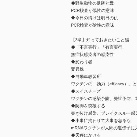
◆野生動物の足跡と糞
PCR検査が陽性の意味
◆今日の情けは明日の仇
PCR検査が陰性の意味
【3章】知っておきたいこと編
◆「不言実行」「有言実行」
無症状感染者の感染性
◆変わり者
変異株
◆自動車教習所
ワクチンの「効力（efficacy）」と「
◆スイスチーズ
ワクチンの感染予防、発症予防、
◆防御を突破する
突き抜け感染、ブレイクスルー感
◆小事に拘わりて大事を忘るな
mRNAワクチンが人間の遺伝子に
◆天秤にかける