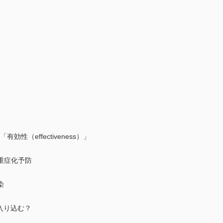
有効性（effectiveness）」
重症化予防
染
入り込む？