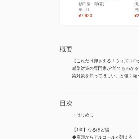
杉田 陽一郎(著)
溝
羊土社
照
¥7,920
¥2
概要
【これだけ押さえる！ウィズコロ
感染対策の専門家が“誰でもわか
染対策を知ってほしい」と強く願
目次
・はじめに
【1章】なるほど編
◆店頭からアルコールが消える